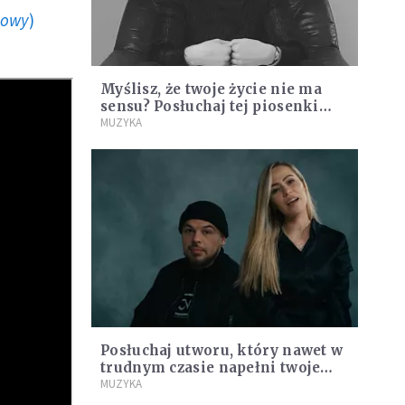
howy
)
Myślisz, że twoje życie nie ma
sensu? Posłuchaj tej piosenki
[MUZYKA]
MUZYKA
Posłuchaj utworu, który nawet w
trudnym czasie napełni twoje
serce pokojem
MUZYKA