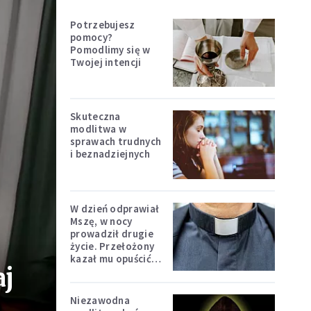
Potrzebujesz
pomocy?
Pomodlimy się w
Twojej intencji
Skuteczna
modlitwa w
sprawach trudnych
i beznadziejnych
W dzień odprawiał
Mszę, w nocy
prowadził drugie
życie. Przełożony
kazał mu opuścić
aj
zakon
Niezawodna