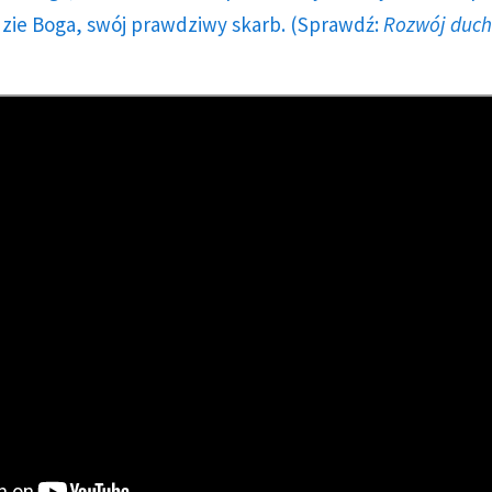
dzie Boga, swój prawdziwy skarb. (Sprawdź:
Rozwój duc