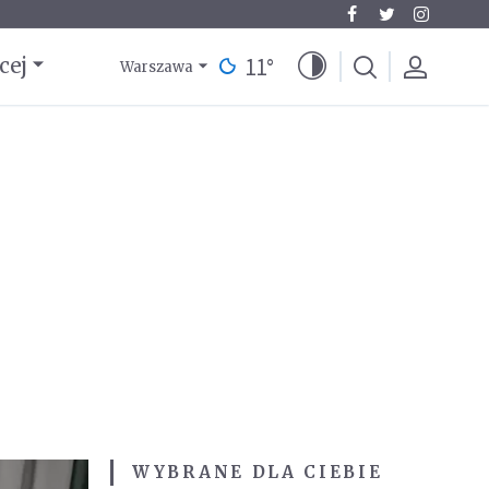
11
°
cej
Warszawa
WYBRANE DLA CIEBIE