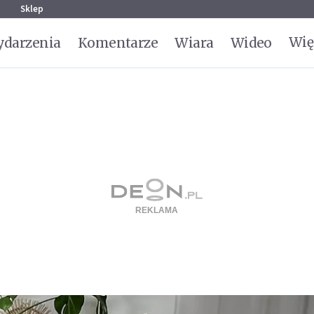
g
Sklep
Wię
darzenia
Komentarze
Wiara
Wideo