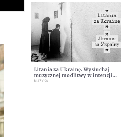
Litania za Ukrainę. Wysłuchaj
muzycznej modlitwy w intencji
ludzi dotkniętych wojną
MUZYKA