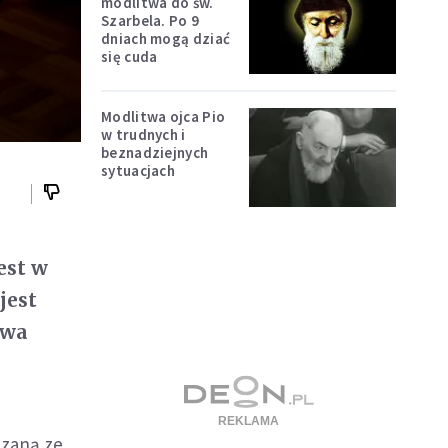
modlitwa do św.
Szarbela. Po 9
dniach mogą dziać
się cuda
Modlitwa ojca Pio
w trudnych i
beznadziejnych
sytuacjach
est w
jest
owa
ązaną ze