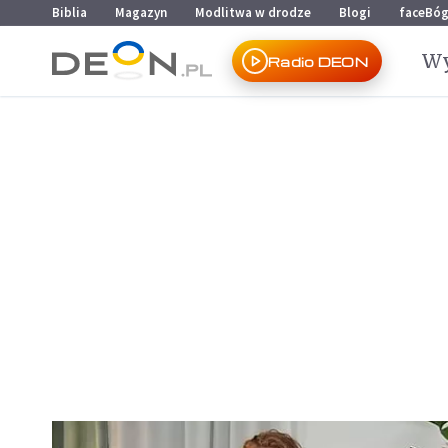
Przejdź do menu głównego
Przejdź do treści
Biblia
Magazyn
Modlitwa w drodze
Blogi
faceBó
Wy
Radio DEON