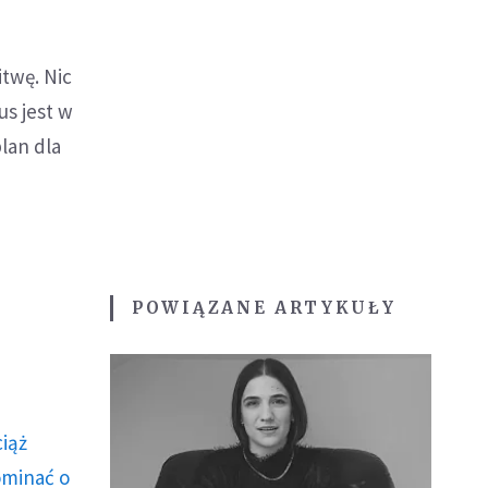
itwę. Nic
us jest w
lan dla
POWIĄZANE ARTYKUŁY
ciąż
ominać o