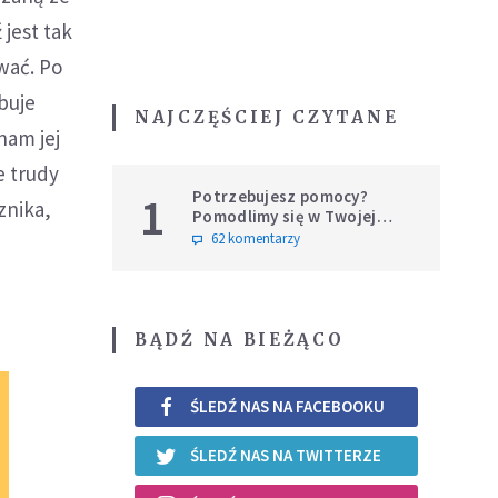
jest tak
ować. Po
buje
NAJCZĘŚCIEJ CZYTANE
nam jej
e trudy
Potrzebujesz pomocy?
1
znika,
Pomodlimy się w Twojej
intencji
62 komentarzy
BĄDŹ NA BIEŻĄCO
ŚLEDŹ NAS NA FACEBOOKU
ŚLEDŹ NAS NA TWITTERZE