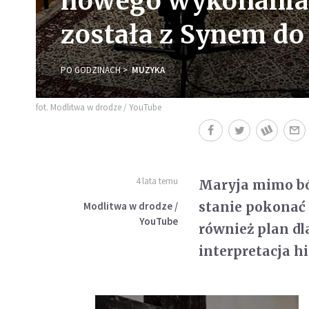
nowego wykonania 
została z Synem do
PO GODZINACH
MUZYKA
fot. Modlitwa w drodze / YouTube
4 lata temu
Maryja mimo ból
stanie pokonać 
Modlitwa w drodze /
YouTube
również plan dl
interpretacja hi