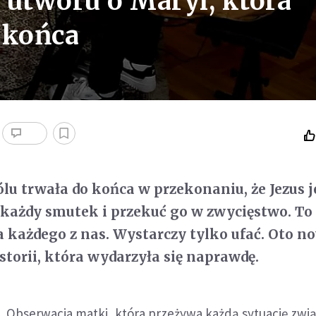
utworu o Maryi, która
 końca
u trwała do końca w przekonaniu, że Jezus j
każdy smutek i przekuć go w zwycięstwo. To 
a każdego z nas. Wystarczy tylko ufać. Oto n
storii, która wydarzyła się naprawdę.
Obserwacja matki, która przeżywa każdą sytuację zwi