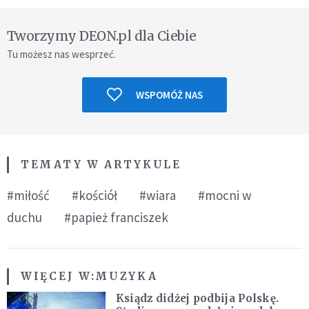
Tworzymy DEON.pl dla Ciebie
Tu możesz nas wesprzeć.
WSPOMÓŻ NAS
TEMATY W ARTYKULE
#miłość
#kościół
#wiara
#mocni w
duchu
#papież franciszek
WIĘCEJ W:
MUZYKA
Ksiądz didżej podbija Polskę.