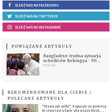
ŚLEDŹ NAS NA FACEBOOKU
ŚLEDŹ NAS NA TWITTERZE
ŚLEDŹ NAS NA INSTAGRAMIE
POWIĄZANE ARTYKUŁY
Bangladesz: trudna sytuacja
uchodźców Rohingya - 90
proc. kobiet jest w ciąży
KOŚCIÓŁ
REKOMENDOWANE DLA CIEBIE /
POLECANE ARTYKUŁY
"Słowa jak wilki". Kapucyn za pomocą
AI stworzył utwór dla wszystkich,