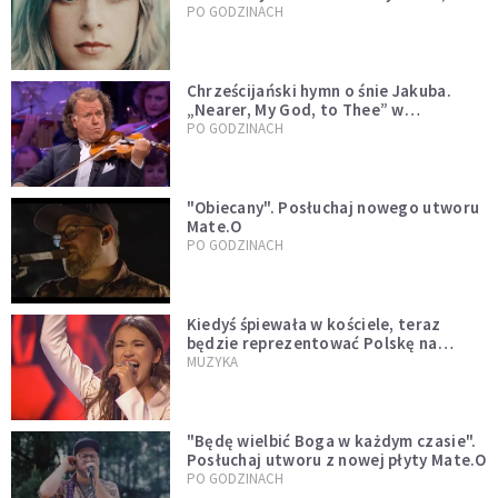
którzy doświadczają hejtu
PO GODZINACH
Chrześcijański hymn o śnie Jakuba.
„Nearer, My God, to Thee” w
wykonaniu André Rieu [WIDEO]
PO GODZINACH
"Obiecany". Posłuchaj nowego utworu
Mate.O
PO GODZINACH
Kiedyś śpiewała w kościele, teraz
będzie reprezentować Polskę na
Eurowizji. Zobaczcie jej występ
MUZYKA
"Będę wielbić Boga w każdym czasie".
Posłuchaj utworu z nowej płyty Mate.O
PO GODZINACH