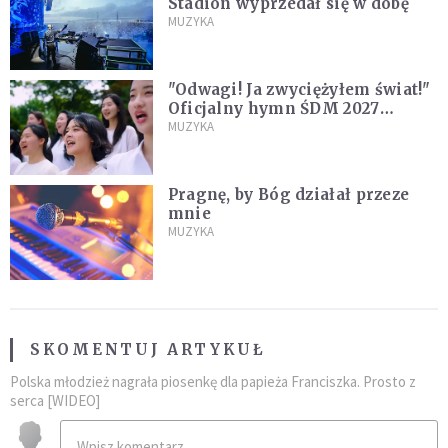
Stadion wyprzedał się w dobę
MUZYKA
"Odwagi! Ja zwyciężyłem świat!"
Oficjalny hymn ŚDM 2027
zaprezentowany
MUZYKA
Pragnę, by Bóg działał przeze
mnie
MUZYKA
SKOMENTUJ ARTYKUŁ
Polska młodzież nagrała piosenkę dla papieża Franciszka. Prosto z
serca [WIDEO]