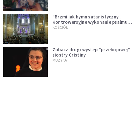
"Brzmi jak hymn satanistyczny".
Kontrowersyjne wykonanie psalmu
podczas mszy w Kolonii rozsierdziło
KOŚCIÓŁ
internautów
Zobacz drugi występ "przebojowej"
siostry Cristiny
MUZYKA