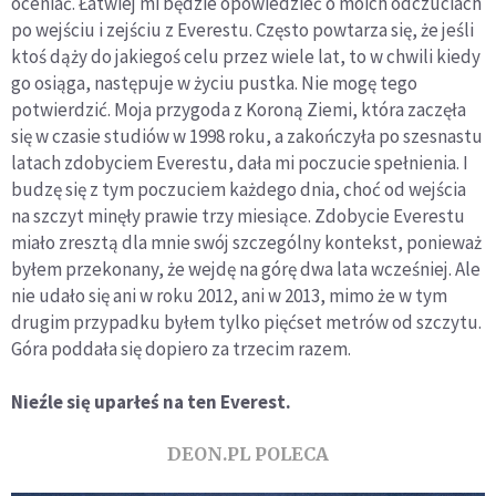
oceniać. Łatwiej mi będzie opowiedzieć o moich odczuciach
po wejściu i zejściu z Everestu. Często powtarza się, że jeśli
ktoś dąży do jakiegoś celu przez wiele lat, to w chwili kiedy
go osiąga, następuje w życiu pustka. Nie mogę tego
potwierdzić. Moja przygoda z Koroną Ziemi, która zaczęła
się w czasie studiów w 1998 roku, a zakończyła po szesnastu
latach zdobyciem Everestu, dała mi poczucie spełnienia. I
budzę się z tym poczuciem każdego dnia, choć od wejścia
na szczyt minęły prawie trzy miesiące. Zdobycie Everestu
miało zresztą dla mnie swój szczególny kontekst, ponieważ
byłem przekonany, że wejdę na górę dwa lata wcześniej. Ale
nie udało się ani w roku 2012, ani w 2013, mimo że w tym
drugim przypadku byłem tylko pięćset metrów od szczytu.
Góra poddała się dopiero za trzecim razem.
Nieźle się uparłeś na ten Everest.
DEON.PL POLECA