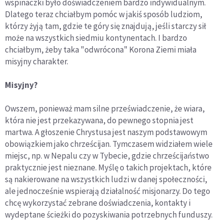
wspinaczki było doświadczeniem bardzo indywidualnym.
Dlatego teraz chciałbym pomóc w jakiś sposób ludziom,
którzy żyją tam, gdzie te góry się znajdują, jeśli starczy sił
może na wszystkich siedmiu kontynentach. I bardzo
chciałbym, żeby taka "odwrócona" Korona Ziemi miała
misyjny charakter.
Misyjny?
Owszem, ponieważ mam silne przeświadczenie, że wiara,
która nie jest przekazywana, do pewnego stopnia jest
martwa. A głoszenie Chrystusa jest naszym podstawowym
obowiązkiem jako chrześcijan. Tymczasem widziałem wiele
miejsc, np. w Nepalu czy w Tybecie, gdzie chrześcijaństwo
praktycznie jest nieznane. Myślę o takich projektach, które
są nakierowane na wszystkich ludzi w danej społeczności,
ale jednocześnie wspierają działalność misjonarzy. Do tego
chcę wykorzystać zebrane doświadczenia, kontakty i
wydeptane ścieżki do pozyskiwania potrzebnych funduszy.