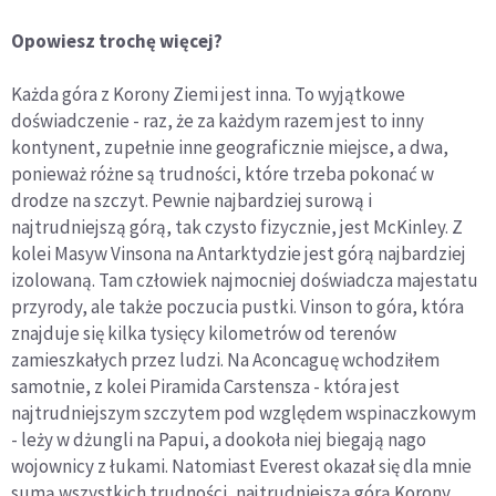
Opowiesz trochę więcej?
Każda góra z Korony Ziemi jest inna. To wyjątkowe
doświadczenie - raz, że za każdym razem jest to inny
kontynent, zupełnie inne geograficznie miejsce, a dwa,
ponieważ różne są trudności, które trzeba pokonać w
drodze na szczyt. Pewnie najbardziej surową i
najtrudniejszą górą, tak czysto fizycznie, jest McKinley. Z
kolei Masyw Vinsona na Antarktydzie jest górą najbardziej
izolowaną. Tam człowiek najmocniej doświadcza majestatu
przyrody, ale także poczucia pustki. Vinson to góra, która
znajduje się kilka tysięcy kilometrów od terenów
zamieszkałych przez ludzi. Na Aconcaguę wchodziłem
samotnie, z kolei Piramida Carstensza - która jest
najtrudniejszym szczytem pod względem wspinaczkowym
- leży w dżungli na Papui, a dookoła niej biegają nago
wojownicy z łukami. Natomiast Everest okazał się dla mnie
sumą wszystkich trudności, najtrudniejszą górą Korony.