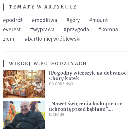
TEMATY W ARTYKULE
#podróż
#modlitwa
#góry
#mount
everest
#wyprawa
#przygoda
#korona
ziemi
#bartłomiej wróblewski
WIĘCEJ W:
PO GODZINACH
[Pogodny wierszyk na dobranoc]
Chory kotek
PO GODZINACH
„Nawet święcenia biskupie nie
uchronią przed bąblami”.
Archidiecezja pokazała
MICHAŁKI
nagranie z pielgrzymki