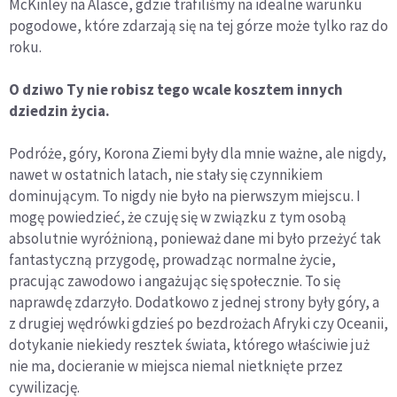
McKinley na Alasce, gdzie trafiliśmy na idealne warunku
pogodowe, które zdarzają się na tej górze może tylko raz do
roku.
O dziwo Ty nie robisz tego wcale kosztem innych
dziedzin życia.
Podróże, góry, Korona Ziemi były dla mnie ważne, ale nigdy,
nawet w ostatnich latach, nie stały się czynnikiem
dominującym. To nigdy nie było na pierwszym miejscu. I
mogę powiedzieć, że czuję się w związku z tym osobą
absolutnie wyróżnioną, ponieważ dane mi było przeżyć tak
fantastyczną przygodę, prowadząc normalne życie,
pracując zawodowo i angażując się społecznie. To się
naprawdę zdarzyło. Dodatkowo z jednej strony były góry, a
z drugiej wędrówki gdzieś po bezdrożach Afryki czy Oceanii,
dotykanie niekiedy resztek świata, którego właściwie już
nie ma, docieranie w miejsca niemal nietknięte przez
cywilizację.