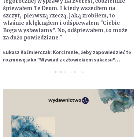
tegorocznej wyprawy na Everest, codziennie
śpiewałem Te Deum. I kiedy wszedłem na
szczyt, pierwszą rzeczą, jaką zrobiłem, to
właśnie uklęknąłem i odśpiewałem "Ciebie
Boga wysławiamy". No, odśpiewałem, to może
za dużo powiedziane."
Łukasz Kaźmierczak: Korci mnie, żeby zapowiedzieć tę
rozmowę jako "Wywiad z człowiekiem sukcesu"…
DEON.PL POLECA