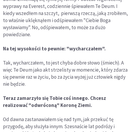
wyprawy na Everest, codziennie śpiewałem Te Deum. I
kiedy wszedłem na szczyt, pierwszą rzeczą, jaką zrobiłem,
to właśnie uklęknąłem i odśpiewałem "Ciebie Boga
wysławiamy". No, odśpiewałem, to może za dużo
powiedziane.
Na tej wysokości to pewnie: "wycharczałem".
Tak, wycharczałem, to jest chyba dobre słowo (śmiech). A
więc Te Deum jako akt strzelisty w momencie, który zdarza
się pewnie raz w życiu, bo za życia wyżej już człowiek nigdy
nie będzie.
Teraz zamarzyło się Tobie coś innego. Chcesz
realizować "odwróconą" Koronę Ziemi.
Od dawna zastanawiałem się nad tym, jak przekuć tę
przygodę, aby służyła innym. Szesnaście lat podróży i