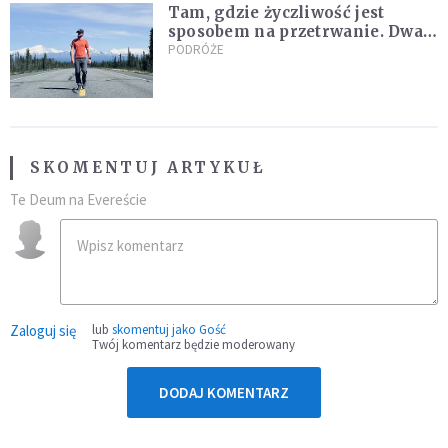
Tam, gdzie życzliwość jest
sposobem na przetrwanie. Dwa
tygodnie na Alasce [REPORTAŻ]
PODRÓŻE
SKOMENTUJ ARTYKUŁ
Te Deum na Evereście
Zaloguj się
lub
skomentuj jako Gość
Twój komentarz będzie moderowany
DODAJ KOMENTARZ