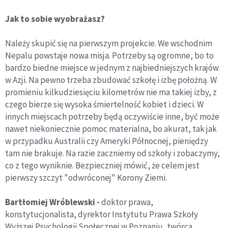
Jak to sobie wyobrażasz?
Należy skupić się na pierwszym projekcie. We wschodnim
Nepalu powstaje nowa misja. Potrzeby są ogromne, bo to
bardzo biedne miejsce w jednym z najbiedniejszych krajów
w Azji. Na pewno trzeba zbudować szkołę i izbę położną. W
promieniu kilkudziesięciu kilometrów nie ma takiej izby, z
czego bierze się wysoka śmiertelność kobiet i dzieci. W
innych miejscach potrzeby będą oczywiście inne, być może
nawet niekoniecznie pomoc materialna, bo akurat, tak jak
w przypadku Australii czy Ameryki Północnej, pieniędzy
tam nie brakuje. Na razie zaczniemy od szkoły i zobaczymy,
co z tego wyniknie. Bezpieczniej mówić, że celem jest
pierwszy szczyt "odwróconej" Korony Ziemi.
Bartłomiej Wróblewski -
doktor prawa,
konstytucjonalista, dyrektor Instytutu Prawa Szkoły
Wyższej Psychologii Społecznej w Poznaniu, twórca