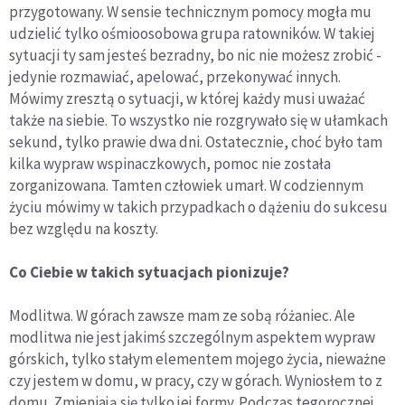
przygotowany. W sensie technicznym pomocy mogła mu
udzielić tylko ośmioosobowa grupa ratowników. W takiej
sytuacji ty sam jesteś bezradny, bo nic nie możesz zrobić -
jedynie rozmawiać, apelować, przekonywać innych.
Mówimy zresztą o sytuacji, w której każdy musi uważać
także na siebie. To wszystko nie rozgrywało się w ułamkach
sekund, tylko prawie dwa dni. Ostatecznie, choć było tam
kilka wypraw wspinaczkowych, pomoc nie została
zorganizowana. Tamten człowiek umarł. W codziennym
życiu mówimy w takich przypadkach o dążeniu do sukcesu
bez względu na koszty.
Co Ciebie w takich sytuacjach pionizuje?
Modlitwa. W górach zawsze mam ze sobą różaniec. Ale
modlitwa nie jest jakimś szczególnym aspektem wypraw
górskich, tylko stałym elementem mojego życia, nieważne
czy jestem w domu, w pracy, czy w górach. Wyniosłem to z
domu. Zmieniają się tylko jej formy. Podczas tegorocznej