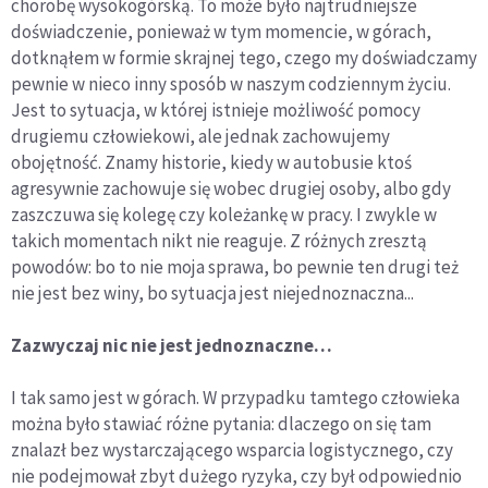
chorobę wysokogórską. To może było najtrudniejsze
doświadczenie, ponieważ w tym momencie, w górach,
dotknąłem w formie skrajnej tego, czego my doświadczamy
pewnie w nieco inny sposób w naszym codziennym życiu.
Jest to sytuacja, w której istnieje możliwość pomocy
drugiemu człowiekowi, ale jednak zachowujemy
obojętność. Znamy historie, kiedy w autobusie ktoś
agresywnie zachowuje się wobec drugiej osoby, albo gdy
zaszczuwa się kolegę czy koleżankę w pracy. I zwykle w
takich momentach nikt nie reaguje. Z różnych zresztą
powodów: bo to nie moja sprawa, bo pewnie ten drugi też
nie jest bez winy, bo sytuacja jest niejednoznaczna...
Zazwyczaj nic nie jest jednoznaczne…
I tak samo jest w górach. W przypadku tamtego człowieka
można było stawiać różne pytania: dlaczego on się tam
znalazł bez wystarczającego wsparcia logistycznego, czy
nie podejmował zbyt dużego ryzyka, czy był odpowiednio