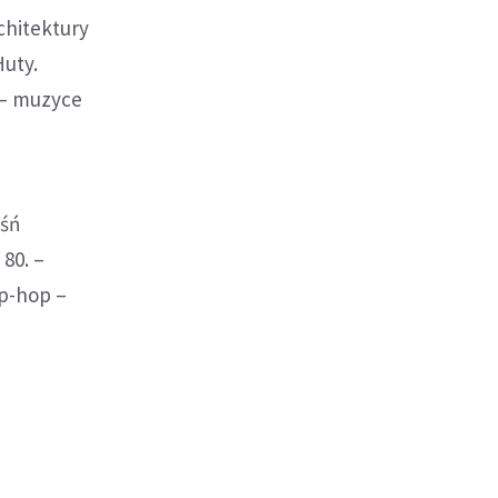
chitektury
Huty.
 – muzyce
eśń
 80. –
ip-hop –