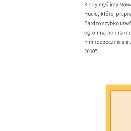
Kiedy myślimy Nowa
Hucie, której prapr
Bardzo szybko utwó
ogromną popularnoś
nim rozpocznie się
2000".