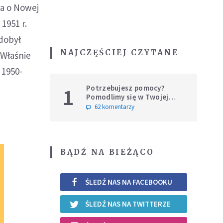
ka o Nowej
1951 r.
dobył
NAJCZĘŚCIEJ CZYTANE
 Właśnie
 1950-
Potrzebujesz pomocy?
1
Pomodlimy się w Twojej
intencji
62 komentarzy
BĄDŹ NA BIEŻĄCO
ŚLEDŹ NAS NA FACEBOOKU
ŚLEDŹ NAS NA TWITTERZE