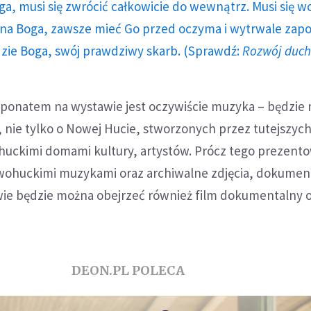
ga, musi się zwrócić całkowicie do wewnątrz. Musi się w
a Boga, zawsze mieć Go przed oczyma i wytrwale zap
dzie Boga, swój prawdziwy skarb. (Sprawdź:
Rozwój duc
ponatem na wystawie jest oczywiście muzyka – będzie
 nie tylko o Nowej Hucie, stworzonych przez tutejszyc
uckimi domami kultury, artystów. Prócz tego prezent
ohuckimi muzykami oraz archiwalne zdjęcia, dokumen
ie będzie można obejrzeć również film dokumentalny o 
DEON.PL POLECA