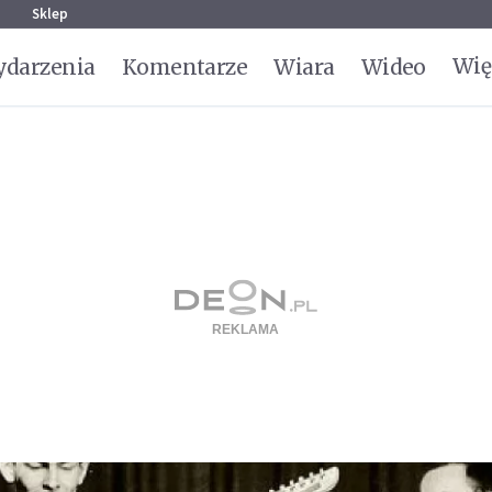
g
Sklep
Wię
darzenia
Komentarze
Wiara
Wideo