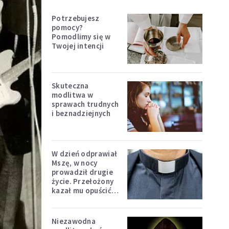
Potrzebujesz
pomocy?
Pomodlimy się w
Twojej intencji
Skuteczna
modlitwa w
sprawach trudnych
i beznadziejnych
W dzień odprawiał
Mszę, w nocy
prowadził drugie
życie. Przełożony
kazał mu opuścić
zakon
Niezawodna