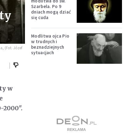
modlitwa do św.
Szarbela. Po 9
ty
dniach mogą dziać
się cuda
Modlitwa ojca Pio
w trudnych i
beznadziejnych
a, (Fot. Józef
sytuacjach
uty w
e
-2000".