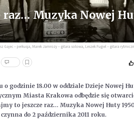
ze raz… Muzyka Nowej Hu
 Gajec – perkusja, Marek Jamrozy – gitara solowa, Leszek Fugiel – gitara rytmiczn
ku o godzinie 18.00 w oddziale Dzieje Nowej H
cznym Miasta Krakowa odbędzie się otwarci
jmy to jeszcze raz… Muzyka Nowej Huty 1950
czynna do 2 października 2011 roku.