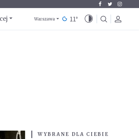
11
°
cej
Warszawa
WYBRANE DLA CIEBIE