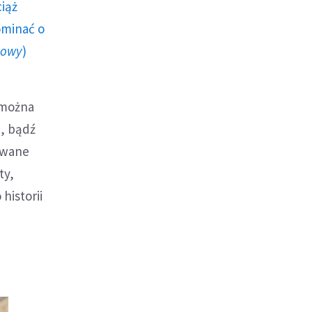
ciąż
ominać o
howy
)
 można
h, bądź
owane
ty,
historii