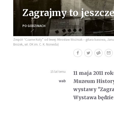
Zagrajmy to jeszc
PO GODZINACH
Zespół “Czarne Koty” od lewej: Mirosław Woźniak – gitara basowa, Janusz
Brożek, wł. OK im. C. K. Norwida)
15 lat temu
11 maja 2011 ro
Muzeum History
wab
wystawy "Zagra
Wystawa będzie 