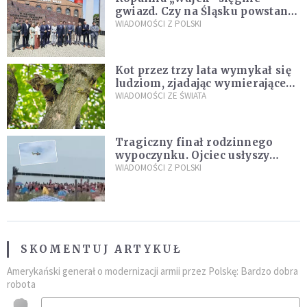
gwiazd. Czy na Śląsku powstanie
„Dolina Krzemowa”?
WIADOMOŚCI Z POLSKI
Kot przez trzy lata wymykał się
ludziom, zjadając wymierające
kaczki. W końcu popełnił
WIADOMOŚCI ZE ŚWIATA
fatalny błąd
Tragiczny finał rodzinnego
wypoczynku. Ojciec usłyszy
zarzuty
WIADOMOŚCI Z POLSKI
SKOMENTUJ ARTYKUŁ
Amerykański generał o modernizacji armii przez Polskę: Bardzo dobra
robota