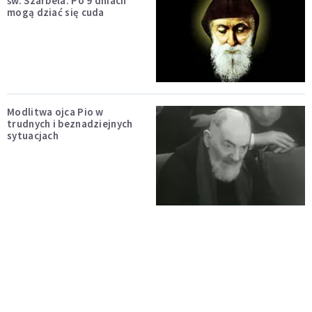
św. Szarbela. Po 9 dniach
mogą dziać się cuda
Modlitwa ojca Pio w
trudnych i beznadziejnych
sytuacjach