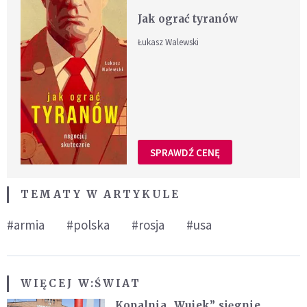
Jak ograć tyranów
Łukasz Walewski
SPRAWDŹ CENĘ
TEMATY W ARTYKULE
#armia
#polska
#rosja
#usa
WIĘCEJ W:
ŚWIAT
Kopalnia „Wujek” sięgnie