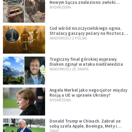
Nowym Sączu znaleziono zwłoki
mężczyzny z czasów potopu
WYDARZENIA
szwedzkiego
Cud wśród niszczycielskiego ognia.
Strażacy gaszący pożary na Roztoczu
opublikowali niezwykłe zdjęcie
WIADOMOŚCI Z POLSKI
Tragiczny finał górskiej wyprawy.
Diakon zginął w ataku niedźwiedzia
WIADOMOŚCI ZE ŚWIATA
Angela Merkel jako negocjator między
Rosją a UE w sprawie Ukrainy?
WYDARZENIA
Donald Trump w Chinach. Zabrał ze
sobą szefa Apple, Boeinga, Mety i
Muska
ŚWIAT