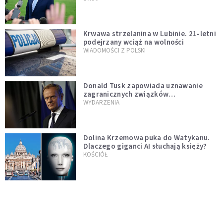
Krwawa strzelanina w Lubinie. 21-letni
podejrzany wciąż na wolności
WIADOMOŚCI Z POLSKI
Donald Tusk zapowiada uznawanie
zagranicznych związków
jednopłciowych. "Państwo oblało ten
WYDARZENIA
test"
Dolina Krzemowa puka do Watykanu.
Dlaczego giganci AI słuchają księży?
KOŚCIÓŁ