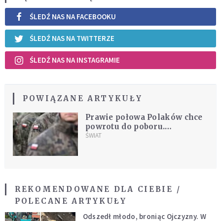
ŚLEDŹ NAS NA FACEBOOKU
ŚLEDŹ NAS NA TWITTERZE
ŚLEDŹ NAS NA INSTAGRAMIE
POWIĄZANE ARTYKUŁY
Prawie połowa Polaków chce
powrotu do poboru.
Publikujemy wyniki sondażu
ŚWIAT
REKOMENDOWANE DLA CIEBIE /
POLECANE ARTYKUŁY
Odszedł młodo, broniąc Ojczyzny. W