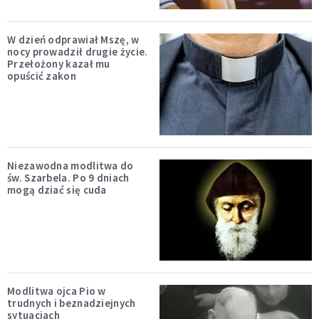
W dzień odprawiał Mszę, w
nocy prowadził drugie życie.
Przełożony kazał mu
opuścić zakon
Niezawodna modlitwa do
św. Szarbela. Po 9 dniach
mogą dziać się cuda
Modlitwa ojca Pio w
trudnych i beznadziejnych
sytuacjach