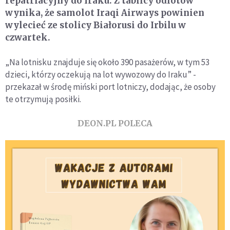
repatriacyjny do Iraku. Z tablicy odlotów
wynika, że samolot Iraqi Airways powinien
wylecieć ze stolicy Białorusi do Irbilu w
czwartek.
„Na lotnisku znajduje się około 390 pasażerów, w tym 53
dzieci, którzy oczekują na lot wywozowy do Iraku” -
przekazał w środę miński port lotniczy, dodając, że osoby
te otrzymują posiłki.
DEON.PL POLECA