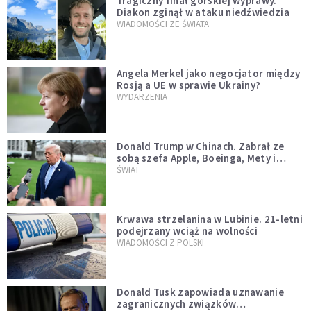
Tragiczny finał górskiej wyprawy.
Diakon zginął w ataku niedźwiedzia
WIADOMOŚCI ZE ŚWIATA
Angela Merkel jako negocjator między
Rosją a UE w sprawie Ukrainy?
WYDARZENIA
Donald Trump w Chinach. Zabrał ze
sobą szefa Apple, Boeinga, Mety i
Muska
ŚWIAT
Krwawa strzelanina w Lubinie. 21-letni
podejrzany wciąż na wolności
WIADOMOŚCI Z POLSKI
Donald Tusk zapowiada uznawanie
zagranicznych związków