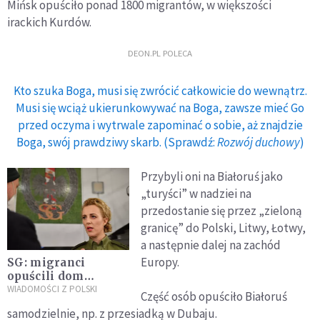
Mińsk opuściło ponad 1800 migrantów, w większości
irackich Kurdów.
DEON.PL POLECA
Kto szuka Boga, musi się zwrócić całkowicie do wewnątrz.
Musi się wciąż ukierunkowywać na Boga, zawsze mieć Go
przed oczyma i wytrwale zapominać o sobie, aż znajdzie
Boga, swój prawdziwy skarb. (Sprawdź:
Rozwój duchowy
)
Przybyli oni na Białoruś jako
„turyści” w nadziei na
przedostanie się przez „zieloną
granicę” do Polski, Litwy, Łotwy,
a następnie dalej na zachód
Europy.
SG: migranci
opuścili dom
otwarty fundacji
WIADOMOŚCI Z POLSKI
Część osób opuściło Białoruś
Dialog, chociaż
samodzielnie, np. z przesiadką w Dubaju.
deklarowali chęć