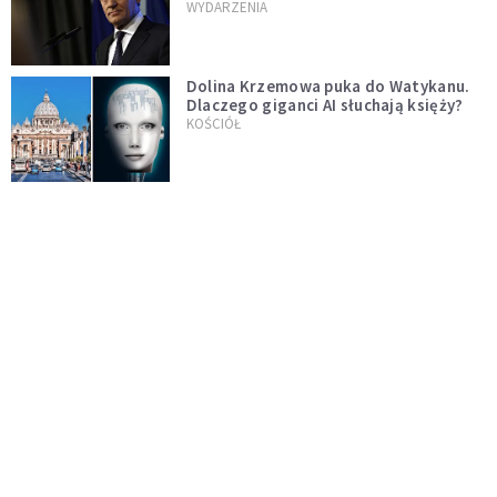
jednopłciowych. "Państwo oblało ten
WYDARZENIA
test"
Dolina Krzemowa puka do Watykanu.
Dlaczego giganci AI słuchają księży?
KOŚCIÓŁ