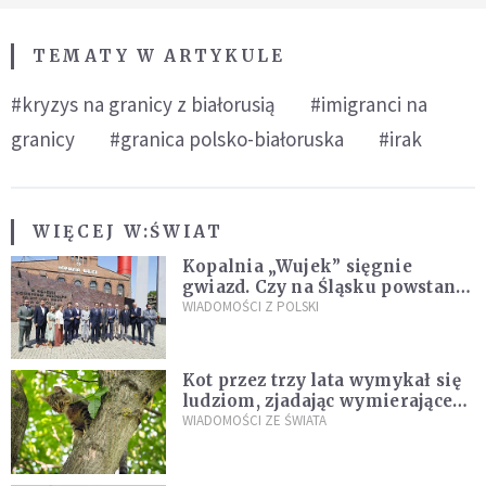
TEMATY W ARTYKULE
#kryzys na granicy z białorusią
#imigranci na
granicy
#granica polsko-białoruska
#irak
WIĘCEJ W:
ŚWIAT
Kopalnia „Wujek” sięgnie
gwiazd. Czy na Śląsku powstanie
„Dolina Krzemowa”?
WIADOMOŚCI Z POLSKI
Kot przez trzy lata wymykał się
ludziom, zjadając wymierające
kaczki. W końcu popełnił
WIADOMOŚCI ZE ŚWIATA
fatalny błąd