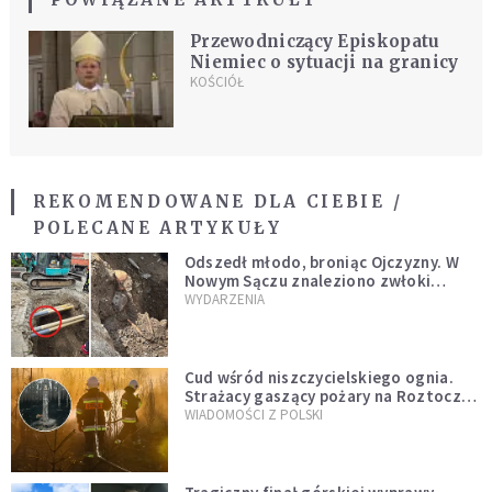
Przewodniczący Episkopatu
Niemiec o sytuacji na granicy
KOŚCIÓŁ
REKOMENDOWANE DLA CIEBIE /
POLECANE ARTYKUŁY
Odszedł młodo, broniąc Ojczyzny. W
Nowym Sączu znaleziono zwłoki
mężczyzny z czasów potopu
WYDARZENIA
szwedzkiego
Cud wśród niszczycielskiego ognia.
Strażacy gaszący pożary na Roztoczu
opublikowali niezwykłe zdjęcie
WIADOMOŚCI Z POLSKI