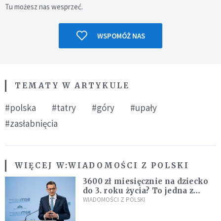
Tu możesz nas wesprzeć.
WSPOMÓŻ NAS
TEMATY W ARTYKULE
#polska
#tatry
#góry
#upały
#zasłabnięcia
WIĘCEJ W:
WIADOMOŚCI Z POLSKI
3600 zł miesięcznie na dziecko
do 3. roku życia? To jedna z
propozycji programu "Rozwój
WIADOMOŚCI Z POLSKI
Plus"