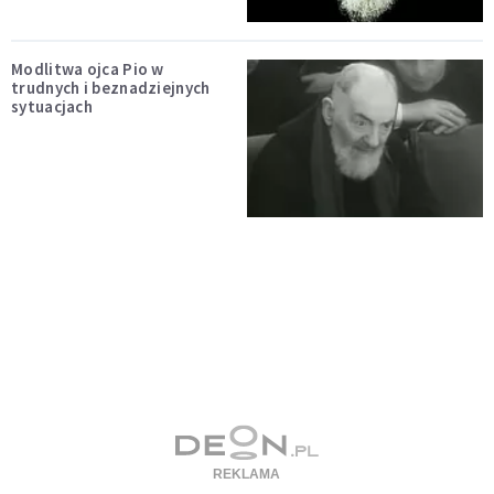
Modlitwa ojca Pio w
trudnych i beznadziejnych
sytuacjach