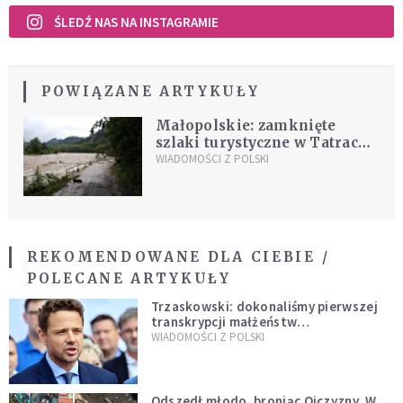
ŚLEDŹ NAS NA INSTAGRAMIE
POWIĄZANE ARTYKUŁY
Małopolskie: zamknięte
szlaki turystyczne w Tatrach,
Pieninach i Gorcach
WIADOMOŚCI Z POLSKI
REKOMENDOWANE DLA CIEBIE /
POLECANE ARTYKUŁY
Trzaskowski: dokonaliśmy pierwszej
transkrypcji małżeństw
jednopłciowych. “Tak jak
WIADOMOŚCI Z POLSKI
zapowiadałem, bez zwłoki,
natychmiast”
Odszedł młodo, broniąc Ojczyzny. W