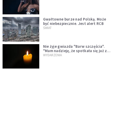
Gwałtowne burze nad Polską. Może
być niebezpiecznie. Jest alert RCB
ŚWIAT
Nie żyje gwiazda "Barw szczęścia".
"Mam nadzieję, że spotkała się już z
Bogiem, którego tak bardzo kochała"
WYDARZENIA