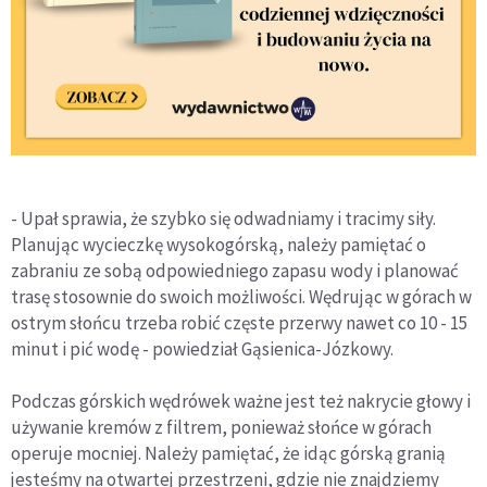
- Upał sprawia, że szybko się odwadniamy i tracimy siły.
Planując wycieczkę wysokogórską, należy pamiętać o
zabraniu ze sobą odpowiedniego zapasu wody i planować
trasę stosownie do swoich możliwości. Wędrując w górach w
ostrym słońcu trzeba robić częste przerwy nawet co 10 - 15
minut i pić wodę - powiedział Gąsienica-Józkowy.
Podczas górskich wędrówek ważne jest też nakrycie głowy i
używanie kremów z filtrem, ponieważ słońce w górach
operuje mocniej. Należy pamiętać, że idąc górską granią
jesteśmy na otwartej przestrzeni, gdzie nie znajdziemy