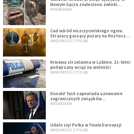
Nowym Sączu znaleziono zwłoki
mężczyzny z czasów potopu
WYDARZENIA
szwedzkiego
Cud wśród niszczycielskiego ognia.
Strażacy gaszący pożary na Roztoczu
opublikowali niezwykłe zdjęcie
WIADOMOŚCI Z POLSKI
Krwawa strzelanina w Lubinie. 21-letni
podejrzany wciąż na wolności
WIADOMOŚCI Z POLSKI
Donald Tusk zapowiada uznawanie
zagranicznych związków
jednopłciowych. "Państwo oblało ten
WYDARZENIA
test"
Udało się! Polka w finale Eurowizji
WIADOMOŚCI Z POLSKI