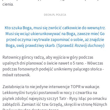
cienia.
DEON.PL POLECA
Kto szuka Boga, musi się zwrócić całkowicie do wewnątrz.
Musi się wciąż ukierunkowywać na Boga, zawsze mieć Go
przed oczyma i wytrwale zapominać o sobie, aż znajdzie
Boga, swój prawdziwy skarb. (Sprawdź:
Rozwój duchowy
)
Ratownicy górscy radzą, aby wyjścia w góry podczas
upalnych dni planować o świcie nawet o 5 rano. - Wówczas
podczas forsownych podejść unikniemy palącego słońca -
mówił ratownik.
Zasłabnięcia to nie jedyne interwencje TOPR w wakacje.
Lekkomyślni turyści postanowili w nocy z czwartku na
piątek zdobyć najwyższy szczyt Tatr - Rysy. Idąc po omacku
zabłądzili. Zamiast iść tzw. Grzędą, skręcili w stronę Niżnych