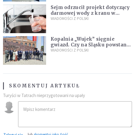
Sejm odrzucił projekt dotyczący
darmowej wody z kranu w
restauracjach
WIADOMOŚCI Z POLSKI
Kopalnia „Wujek” sięgnie
gwiazd. Czy na Śląsku powstanie
„Dolina Krzemowa”?
WIADOMOŚCI Z POLSKI
SKOMENTUJ ARTYKUŁ
Turyści w Tatrach nieprzygotowani na upały
Zaloguj się
lub
skomentuj jako Gość