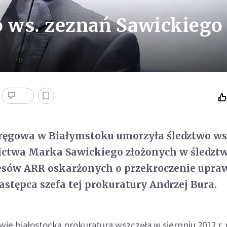
 ws. zeznań Sawickiego
ręgowa w Białymstoku umorzyła śledztwo ws
nictwa Marka Sawickiego złożonych w śledztw
zesów ARR oskarżonych o przekroczenie upra
stępca szefa tej prokuratury Andrzej Bura.
wie białostocka prokuratura wszczęła w sierpniu 2012 r.