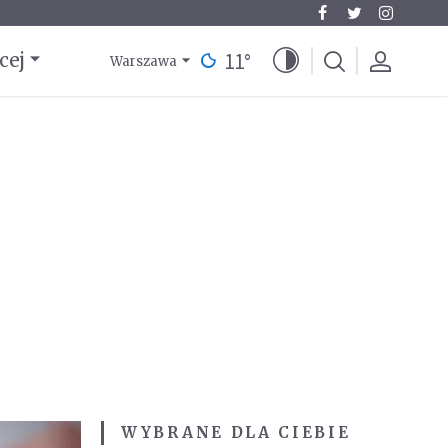
11
°
cej
Warszawa
WYBRANE DLA CIEBIE