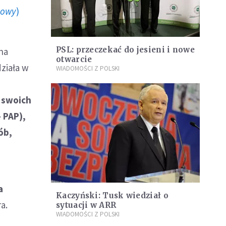
howy
)
PSL: przeczekać do jesieni i nowe
na
otwarcie
ziała w
WIADOMOŚCI Z POLSKI
 swoich
 PAP),
ób,
a
Kaczyński: Tusk wiedział o
a.
sytuacji w ARR
WIADOMOŚCI Z POLSKI