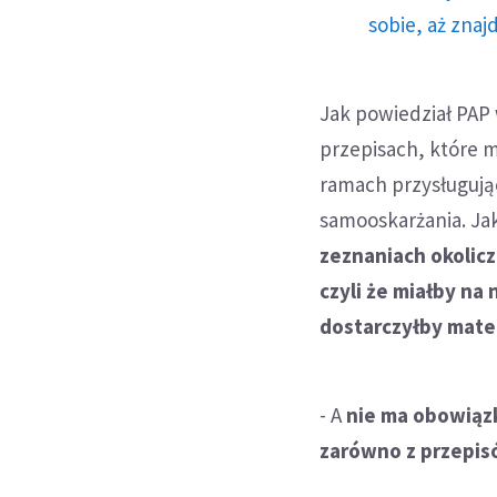
sobie, aż znaj
Jak powiedział PAP
przepisach, które m
ramach przysługują
samooskarżania. Jak
zeznaniach okolic
czyli że miałby na
dostarczyłby mate
- A
nie ma obowiązk
zarówno z przepis