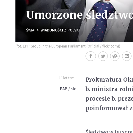
Umorzone śledztwo
ŚWIAT
WIADOMOŚCI Z POLSKI
(fot. EPP Group in the European Parliament (Official / flickr.com))
13 lat temu
Prokuratura Ok
b. ministra rol
PAP / slo
procesie b. pre
poinformował za
Śledztwo w tej spra