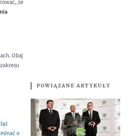
rować, że
nia
ach. Obaj
 zakresu
POWIĄZANE ARTYKUŁY
ciąż
ominać o