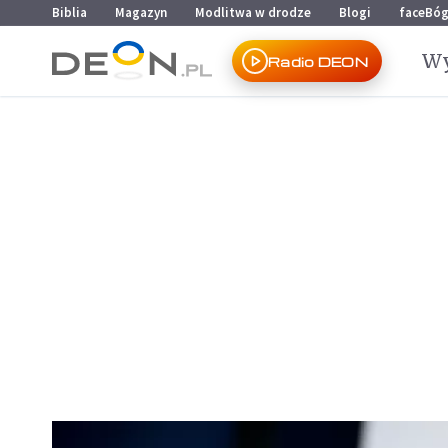
Przejdź do menu głównego
Przejdź do treści
Biblia
Magazyn
Modlitwa w drodze
Blogi
faceBó
Wy
Radio DEON