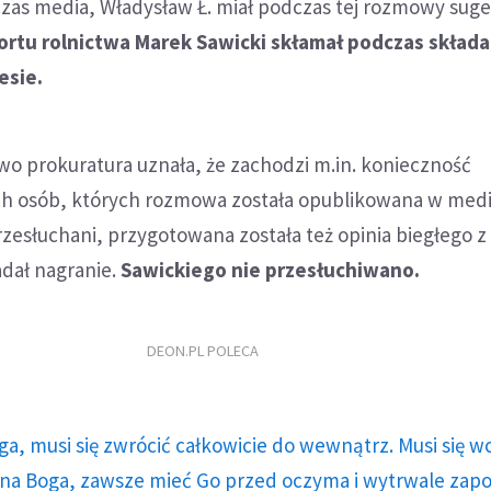
as media, Władysław Ł. miał podczas tej rozmowy suge
ortu rolnictwa Marek Sawicki skłamał podczas składa
esie.
wo prokuratura uznała, że zachodzi m.in. konieczność
h osób, których rozmowa została opublikowana w medi
zesłuchani, przygotowana została też opinia biegłego z
adał nagranie.
Sawickiego nie przesłuchiwano.
DEON.PL POLECA
ga, musi się zwrócić całkowicie do wewnątrz. Musi się w
a Boga, zawsze mieć Go przed oczyma i wytrwale zap