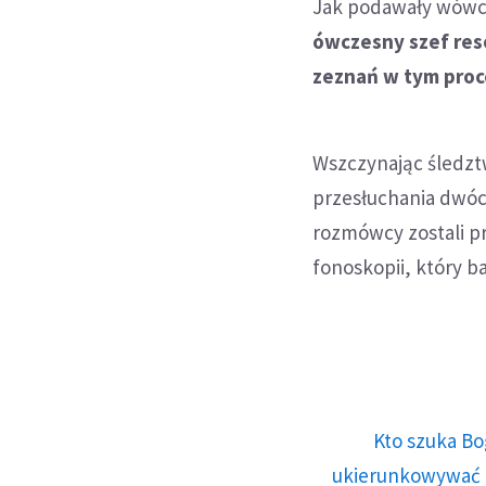
Jak podawały wówcz
ówczesny szef res
zeznań w tym proc
Wszczynając śledzt
przesłuchania dwóc
rozmówcy zostali pr
fonoskopii, który b
Kto szuka Bo
ukierunkowywać n