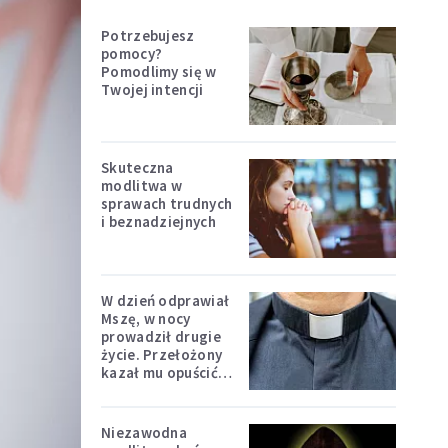
Potrzebujesz
pomocy?
Pomodlimy się w
Twojej intencji
Skuteczna
modlitwa w
sprawach trudnych
i beznadziejnych
W dzień odprawiał
Mszę, w nocy
prowadził drugie
życie. Przełożony
kazał mu opuścić
zakon
Niezawodna