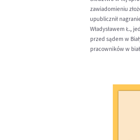
zawiadomieniu złoż
upublicznił nagrani
Władysławem Ł., je
przed sądem w Biał
pracowników w biał