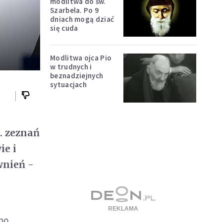
modlitwa do św.
Szarbela. Po 9
dniach mogą dziać
się cuda
Modlitwa ojca Pio
w trudnych i
beznadziejnych
sytuacjach
. zeznań
ie i
wnień -
 po