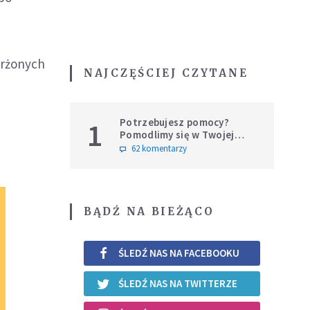
"
z
arżonych
NAJCZĘŚCIEJ CZYTANE
Potrzebujesz pomocy?
1
Pomodlimy się w Twojej
intencji
62 komentarzy
BĄDŹ NA BIEŻĄCO
ŚLEDŹ NAS NA FACEBOOKU
ŚLEDŹ NAS NA TWITTERZE