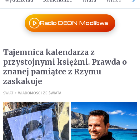
Radio DEON Modlitwa
Tajemnica kalendarza z
przystojnymi księżmi. Prawda o
znanej pamiątce z Rzymu
zaskakuje
ŚWIAT
WIADOMOŚCI ZE ŚWIATA