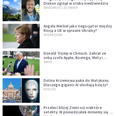
Diakon zginął w ataku niedźwiedzia
WIADOMOŚCI ZE ŚWIATA
Angela Merkel jako negocjator między
Rosją a UE w sprawie Ukrainy?
WYDARZENIA
Donald Trump w Chinach. Zabrał ze
sobą szefa Apple, Boeinga, Mety i
Muska
ŚWIAT
Dolina Krzemowa puka do Watykanu.
Dlaczego giganci AI słuchają księży?
KOŚCIÓŁ
Przeleci bliżej Ziemi niż niektóre
satelity. W poniedziałek miniemy się z