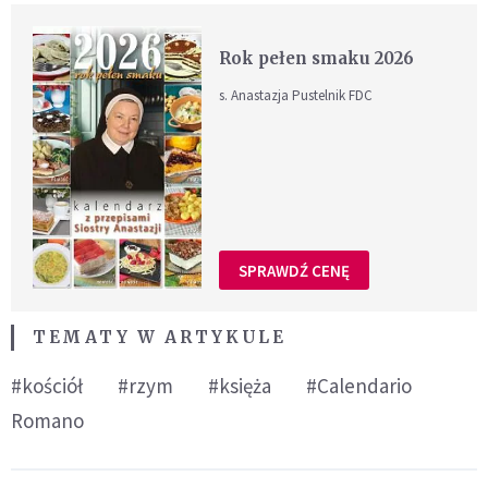
Rok pełen smaku 2026
s. Anastazja Pustelnik FDC
SPRAWDŹ CENĘ
TEMATY W ARTYKULE
#kościół
#rzym
#księża
#Calendario
Romano