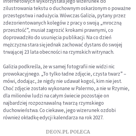
internetowych wykorzystała jego wizerunek do
zilustrowania tekstu o duchownym oskarżonym o poważne
przestępstwa i nadużycia. Wówczas Galizia, pytany przez
zdezorientowanych kolegów z pracy o swoją „mroczną
przeszłość”, musiał zagrozić krokami prawnymi, co
doprowadziło do usunięcia publikacji. Na co dzień
mężczyzna stara się jednak zachować dystans do swojej
trwającej 23 lata obecności na rzymskich witrynach.
Galizia podkreśla, że w samej fotografii nie widzi nic
prowokacyjnego. „To tylko ładne zdjęcie, czysta twarz” –
mówi, dodając, że nigdy nie udawał kogoś, kim nie jest.
Choć zdjęcie zostało wykonane w Palermo, a nie w Rzymie,
dla milionów ludzi na całym świecie pozostaje on
najbardziej rozpoznawalną twarzą rzymskiego
duchowieństwa. Co ciekawe, jego wizerunek ozdobi
również okładkę edycji kalendarza na rok 2027.
DEON.PL POLECA