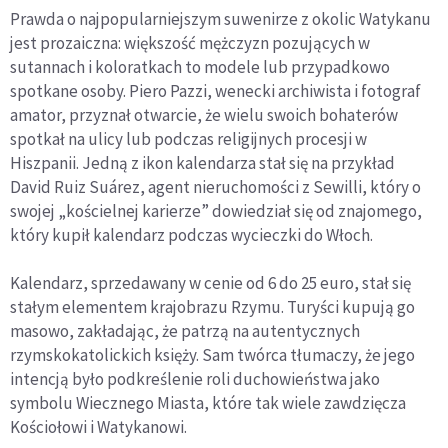
Prawda o najpopularniejszym suwenirze z okolic Watykanu
jest prozaiczna: większość mężczyzn pozujących w
sutannach i koloratkach to modele lub przypadkowo
spotkane osoby. Piero Pazzi, wenecki archiwista i fotograf
amator, przyznał otwarcie, że wielu swoich bohaterów
spotkał na ulicy lub podczas religijnych procesji w
Hiszpanii. Jedną z ikon kalendarza stał się na przykład
David Ruiz Suárez, agent nieruchomości z Sewilli, który o
swojej „kościelnej karierze” dowiedział się od znajomego,
który kupił kalendarz podczas wycieczki do Włoch.
Kalendarz, sprzedawany w cenie od 6 do 25 euro, stał się
stałym elementem krajobrazu Rzymu. Turyści kupują go
masowo, zakładając, że patrzą na autentycznych
rzymskokatolickich księży. Sam twórca tłumaczy, że jego
intencją było podkreślenie roli duchowieństwa jako
symbolu Wiecznego Miasta, które tak wiele zawdzięcza
Kościołowi i Watykanowi.