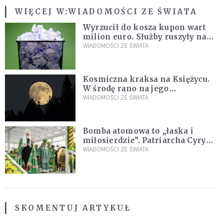
WIĘCEJ W:
WIADOMOŚCI ZE ŚWIATA
Wyrzucił do kosza kupon wart
milion euro. Służby ruszyły na
poszukiwania
WIADOMOŚCI ZE ŚWIATA
Kosmiczna kraksa na Księżycu.
W środę rano na jego
powierzchni dojdzie do
WIADOMOŚCI ZE ŚWIATA
niezwykłego zdarzenia
Bomba atomowa to „łaska i
miłosierdzie”. Patriarcha Cyryl
wychwala Putina
WIADOMOŚCI ZE ŚWIATA
SKOMENTUJ ARTYKUŁ