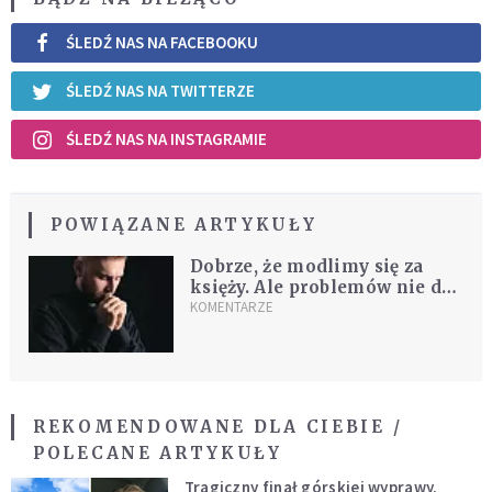
ŚLEDŹ NAS NA FACEBOOKU
ŚLEDŹ NAS NA TWITTERZE
ŚLEDŹ NAS NA INSTAGRAMIE
POWIĄZANE ARTYKUŁY
Dobrze, że modlimy się za
księży. Ale problemów nie da
się zamodlić
KOMENTARZE
REKOMENDOWANE DLA CIEBIE /
POLECANE ARTYKUŁY
Tragiczny finał górskiej wyprawy.