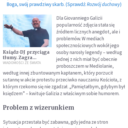
Boga, swój prawdziwy skarb. (Sprawdź:
Rozwój duchowy
)
Dla Giovanniego Galizii
popularność zdjęcia stała się
źródłem licznych anegdot, ale i
problemów. W mediach
społecznościowych wokół jego
osoby narosły legendy – według
Ksiądz-DJ przyciąga
tłumy. Zagra
jednej z nich miał być obecnie
koncert techno na
WIADOMOŚCI ZE ŚWIATA
proboszczem w Mediolanie,
arenie walk byków
według innej zbuntowanym kapłanem, który porzucił
w Madrycie
sutannę w akcie protestu przeciwko nauczaniu Kościoła, z
którym rzekomo się nie zgadzał. „Pamiętałbym, gdybym był
księdzem” – kwituje Galizia z właściwym sobie humorem.
Problem z wizerunkiem
Sytuacja przestała być zabawna, gdy jedna ze stron