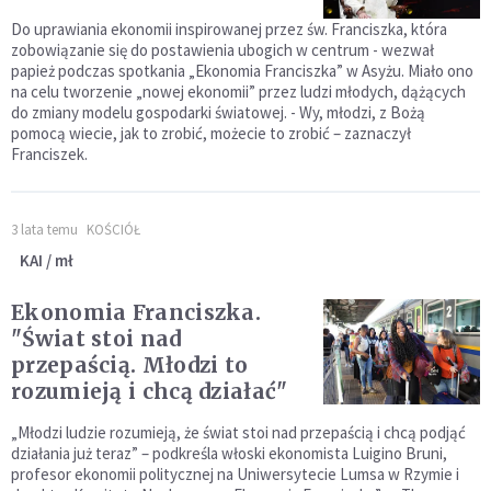
Do uprawiania ekonomii inspirowanej przez św. Franciszka, która
zobowiązanie się do postawienia ubogich w centrum - wezwał
papież podczas spotkania „Ekonomia Franciszka” w Asyżu. Miało ono
na celu tworzenie „nowej ekonomii” przez ludzi młodych, dążących
do zmiany modelu gospodarki światowej. - Wy, młodzi, z Bożą
pomocą wiecie, jak to zrobić, możecie to zrobić – zaznaczył
Franciszek.
3 lata temu
KOŚCIÓŁ
KAI / mł
Ekonomia Franciszka.
"Świat stoi nad
przepaścią. Młodzi to
rozumieją i chcą działać"
„Młodzi ludzie rozumieją, że świat stoi nad przepaścią i chcą podjąć
działania już teraz” – podkreśla włoski ekonomista Luigino Bruni,
profesor ekonomii politycznej na Uniwersytecie Lumsa w Rzymie i