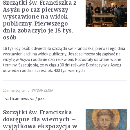
Szczątki św. Franciszka z
Asyżu po raz pierwszy
wystawione na widok
publiczny. Pierwszego
dnia zobaczyło je 18 tys.
osób
18 tysięcy osób odwiedziło szczątki św. Franciszka, pierwszego dnia
wystawienia ich na widok publiczny. Jeszcze można się zapisać na
wizytę w Asyżu i oddanie czci relikwiom. Pozostały ostatnie wolne
terminy. Szacuje się, że w ciągu 30 dni relikwie Biedaczyny z Asyżu
odwiedzi i odda im cześć ok. 400 tys. wiernych.
10 miesięcy temu
WYDARZENIA
vaticannews.va / pzk
Szczątki św. Franciszka
dostępne dla wiernych –
wyjątkowa ekspozycja w