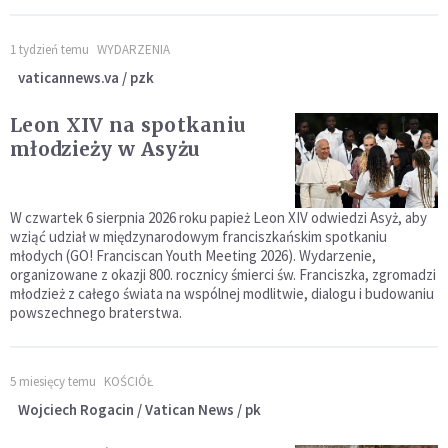
1 tydzień temu
WYDARZENIA
vaticannews.va / pzk
Leon XIV na spotkaniu
młodzieży w Asyżu
W czwartek 6 sierpnia 2026 roku papież Leon XIV odwiedzi Asyż, aby
wziąć udział w międzynarodowym franciszkańskim spotkaniu
młodych (GO! Franciscan Youth Meeting 2026). Wydarzenie,
organizowane z okazji 800. rocznicy śmierci św. Franciszka, zgromadzi
młodzież z całego świata na wspólnej modlitwie, dialogu i budowaniu
powszechnego braterstwa.
5 miesięcy temu
KOŚCIÓŁ
Wojciech Rogacin / Vatican News / pk