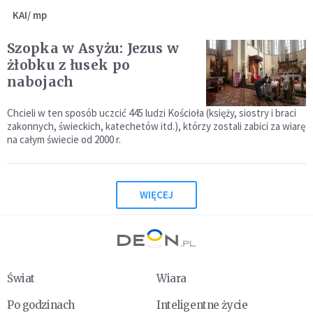
KAI/ mp
Szopka w Asyżu: Jezus w
żłobku z łusek po
nabojach
Chcieli w ten sposób uczcić 445 ludzi Kościoła (księży, siostry i braci
zakonnych, świeckich, katechetów itd.), którzy zostali zabici za wiarę
na całym świecie od 2000 r.
WIĘCEJ
Świat
Wiara
Po godzinach
Inteligentne życie