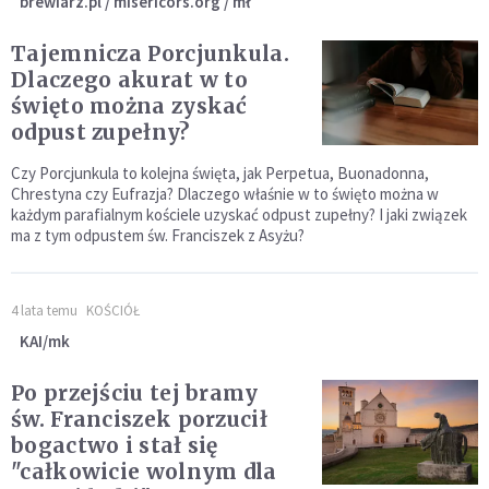
brewiarz.pl / misericors.org / mł
Tajemnicza Porcjunkula.
Dlaczego akurat w to
święto można zyskać
odpust zupełny?
Czy Porcjunkula to kolejna święta, jak Perpetua, Buonadonna,
Chrestyna czy Eufrazja? Dlaczego właśnie w to święto można w
każdym parafialnym kościele uzyskać odpust zupełny? I jaki związek
ma z tym odpustem św. Franciszek z Asyżu?
4 lata temu
KOŚCIÓŁ
KAI/mk
Po przejściu tej bramy
św. Franciszek porzucił
bogactwo i stał się
"całkowicie wolnym dla