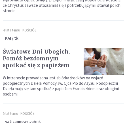
że Chrystus zawsze utożsamiał się z potrzebującymi i stawał po ich
stronie.
4 lata temu
KOŚCIÓŁ
KAI / tk
Światowe Dni Ubogich.
Pomóż bezdomnym
spotkać się z papieżem
W intrenecie prowadzona jest zbiórka środków na wyjazd
podopiecznych Dzieła Pomocy św. Ojca Pio do Asyżu. Podopieczni
Dzieła mają się tam spotkać z papieżem Franciszkiem oraz ubogimi
osobami.
5 lat temu
KOŚCIÓŁ
vaticannews.va/mk