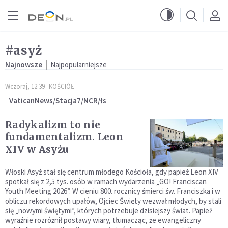
Przejdź do menu głównego
Przejdź do treści
#asyż
Najnowsze
Najpopularniejsze
Wczoraj, 12:39
KOŚCIÓŁ
VaticanNews/Stacja7/NCR/łs
Radykalizm to nie
fundamentalizm. Leon
XIV w Asyżu
Włoski Asyż stał się centrum młodego Kościoła, gdy papież Leon XIV
spotkał się z 2,5 tys. osób w ramach wydarzenia „GO! Franciscan
Youth Meeting 2026”. W cieniu 800. rocznicy śmierci św. Franciszka i w
obliczu rekordowych upałów, Ojciec Święty wezwał młodych, by stali
się „nowymi świętymi”, których potrzebuje dzisiejszy świat. Papież
wyraźnie rozróżnił postawy wiary, tłumacząc, że ewangeliczny