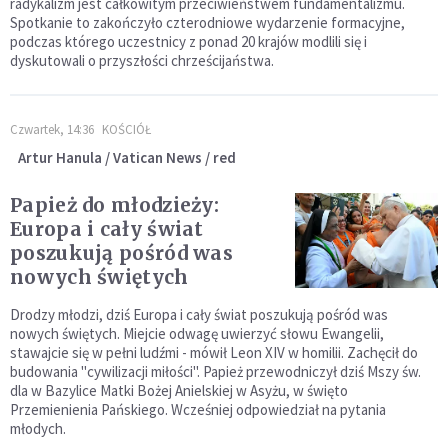
radykalizm jest całkowitym przeciwieństwem fundamentalizmu.
Spotkanie to zakończyło czterodniowe wydarzenie formacyjne,
podczas którego uczestnicy z ponad 20 krajów modlili się i
dyskutowali o przyszłości chrześcijaństwa.
Czwartek, 14:36
KOŚCIÓŁ
Artur Hanula / Vatican News / red
Papież do młodzieży:
Europa i cały świat
poszukują pośród was
nowych świętych
Drodzy młodzi, dziś Europa i cały świat poszukują pośród was
nowych świętych. Miejcie odwagę uwierzyć słowu Ewangelii,
stawajcie się w pełni ludźmi - mówił Leon XIV w homilii. Zachęcił do
budowania "cywilizacji miłości". Papież przewodniczył dziś Mszy św.
dla w Bazylice Matki Bożej Anielskiej w Asyżu, w święto
Przemienienia Pańskiego. Wcześniej odpowiedział na pytania
młodych.