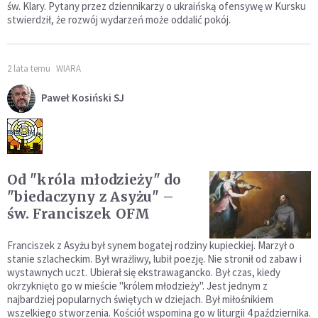
św. Klary. Pytany przez dziennikarzy o ukraińską ofensywę w Kursku
stwierdził, że rozwój wydarzeń może oddalić pokój.
2 lata temu
WIARA
Paweł Kosiński SJ
Od "króla młodzieży" do
"biedaczyny z Asyżu" –
św. Franciszek OFM
Franciszek z Asyżu był synem bogatej rodziny kupieckiej. Marzył o
stanie szlacheckim. Był wrażliwy, lubił poezję. Nie stronił od zabaw i
wystawnych uczt. Ubierał się ekstrawagancko. Był czas, kiedy
okrzyknięto go w mieście "królem młodzieży". Jest jednym z
najbardziej popularnych świętych w dziejach. Był miłośnikiem
wszelkiego stworzenia. Kościół wspomina go w liturgii 4 października.