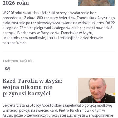
2026 roku
W 2026 roku świat chrześcijański przeżyje wydarzenie bez
precedensu. Z okazji 800. rocznicy śmierci św. Franciszka z Asyżu jego
ciało zostanie po raz pierwszy wystawione na widok publiczny. Od 22
lutego do 22 marca pielgrzymi z całego świata będą mogli nawiedzić
szczątki Biedaczyny w Bazylice św. Franciszka w Asyżu,
uczestnicząc w modlitwie, liturgii i refleksji nad dziedzictwem
patrona Włoch.
1 rok temu
KOŚCIÓŁ
KAI
Kard. Parolin w Asyżu:
wojna nikomu nie
przynosi korzyści
Sekretarz stanu Stolicy Apostolskiej zaapelował o gorącą modlitwę
w intencji pokoju na świecie. Kard. Pietro Parolin mówił o tym w
Asyżu, gdzie przewodniczył uroczystej Eucharystii we wspomnienie