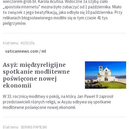
wieczorem grób bł. Karola Acutisa. Widoczne za szybą ciało
„apostoła internetu” można było zobaczyć od 1 października. Miało
to związek z jego beatyfikacją, jaka odbyła się 10 października. Przy
relikwiach błogosławionego modliło się w tym czasie 41 tys.
pielgrzymów.
6 lat temu
KOŚCIÓŁ
vaticannews.com / ml
Asyż: międzyreligijne
spotkanie modlitewne
poświęcone nowej
ekonomii
W 33. rocznicę modlitwy o pokój, na którą Jan Paweł II zaprosił
przedstawicieli różnych religii, w Asyżu odbywa się spotkanie
modlitewne poświęcone nowej ekonomii.
8 lat temu
SERWIS PAPIESKI