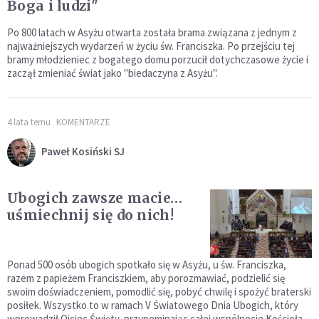
Boga i ludzi"
Po 800 latach w Asyżu otwarta została brama związana z jednym z
najważniejszych wydarzeń w życiu św. Franciszka. Po przejściu tej
bramy młodzieniec z bogatego domu porzucił dotychczasowe życie i
zaczął zmieniać świat jako "biedaczyna z Asyżu".
4 lata temu
KOMENTARZE
Paweł Kosiński SJ
Ubogich zawsze macie…
uśmiechnij się do nich!
Ponad 500 osób ubogich spotkało się w Asyżu, u św. Franciszka,
razem z papieżem Franciszkiem, aby porozmawiać, podzielić się
swoim doświadczeniem, pomodlić się, pobyć chwilę i spożyć braterski
posiłek. Wszystko to w ramach V Światowego Dnia Ubogich, który
wprowadził Ojciec Święty, przypominając całej wspólnocie Kościoła,