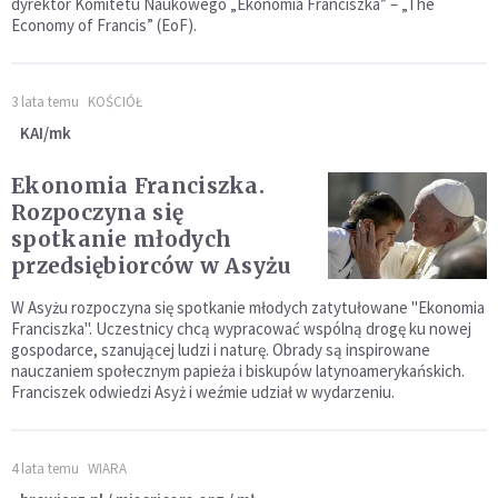
dyrektor Komitetu Naukowego „Ekonomia Franciszka” – „The
Economy of Francis” (EoF).
3 lata temu
KOŚCIÓŁ
KAI/mk
Ekonomia Franciszka.
Rozpoczyna się
spotkanie młodych
przedsiębiorców w Asyżu
W Asyżu rozpoczyna się spotkanie młodych zatytułowane "Ekonomia
Franciszka". Uczestnicy chcą wypracować wspólną drogę ku nowej
gospodarce, szanującej ludzi i naturę. Obrady są inspirowane
nauczaniem społecznym papieża i biskupów latynoamerykańskich.
Franciszek odwiedzi Asyż i weźmie udział w wydarzeniu.
4 lata temu
WIARA