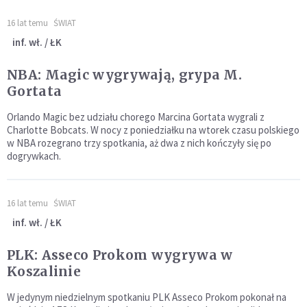
16 lat temu
ŚWIAT
inf. wł. / ŁK
NBA: Magic wygrywają, grypa M.
Gortata
Orlando Magic bez udziału chorego Marcina Gortata wygrali z
Charlotte Bobcats. W nocy z poniedziałku na wtorek czasu polskiego
w NBA rozegrano trzy spotkania, aż dwa z nich kończyły się po
dogrywkach.
16 lat temu
ŚWIAT
inf. wł. / ŁK
PLK: Asseco Prokom wygrywa w
Koszalinie
W jedynym niedzielnym spotkaniu PLK Asseco Prokom pokonał na