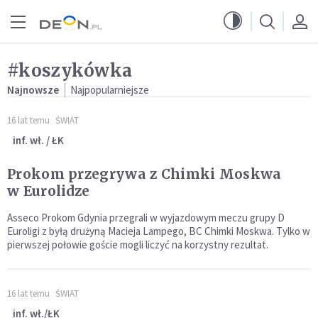
Przejdź do menu głównego
Przejdź do treści
#koszykówka
Najnowsze
Najpopularniejsze
16 lat temu
ŚWIAT
inf. wł. / ŁK
Prokom przegrywa z Chimki Moskwa
w Eurolidze
Asseco Prokom Gdynia przegrali w wyjazdowym meczu grupy D
Euroligi z byłą drużyną Macieja Lampego, BC Chimki Moskwa. Tylko w
pierwszej połowie goście mogli liczyć na korzystny rezultat.
16 lat temu
ŚWIAT
inf. wł./ŁK