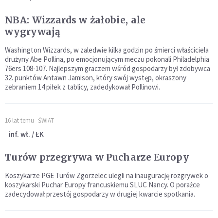
NBA: Wizzards w żałobie, ale
wygrywają
Washington Wizzards, w zaledwie kilka godzin po śmierci właściciela
drużyny Abe Pollina, po emocjonującym meczu pokonali Philadelphia
76ers 108-107. Najlepszym graczem wśród gospodarzy był zdobywca
32. punktów Antawn Jamison, który swój występ, okraszony
zebraniem 14 piłek z tablicy, zadedykował Pollinowi.
16 lat temu
ŚWIAT
inf. wł. / ŁK
Turów przegrywa w Pucharze Europy
Koszykarze PGE Turów Zgorzelec ulegli na inaugurację rozgrywek o
koszykarski Puchar Europy francuskiemu SLUC Nancy. O porażce
zadecydował przestój gospodarzy w drugiej kwarcie spotkania.