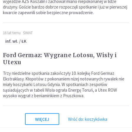
wyjeździe AZS Koszalin i zachował miano niepokonanej w lidze
drużyny. Goście bardzo dobrze rozpoczęli spotkanie i już w pierwszej
kwarcie zapewnili sobie bezpieczne prowadzenie.
16 lat temu
ŚWIAT
inf. wł. / ŁK
Ford Germaz: Wygrane Lotosu, Wisły i
Utexu
Trzy niedzielne spotkania zakończyły 10. kolejkę Ford Germaz
Ekstraklasy. Kłopotów z pokonaniem niżej notowanych rywalek nie
miały koszykarki Lotosu Gdynia. W spotkaniach zespołów
sąsiadujących w tabeli Wisła ograła Energę Toruń, a Utex ROW
wysoko wygrał z beniaminkiem z Pruszkowa.
WIĘCEJ
Wróć do: koszykówka