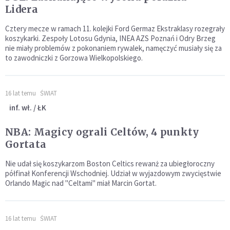
Lidera
Cztery mecze w ramach 11. kolejki Ford Germaz Ekstraklasy rozegrały
koszykarki. Zespoły Lotosu Gdynia, INEA AZS Poznań i Odry Brzeg
nie miały problemów z pokonaniem rywalek, namęczyć musiały się za
to zawodniczki z Gorzowa Wielkopolskiego.
16 lat temu
ŚWIAT
inf. wł. / ŁK
NBA: Magicy ograli Celtów, 4 punkty
Gortata
Nie udał się koszykarzom Boston Celtics rewanż za ubiegłoroczny
półfinał Konferencji Wschodniej. Udział w wyjazdowym zwycięstwie
Orlando Magic nad "Celtami" miał Marcin Gortat.
16 lat temu
ŚWIAT