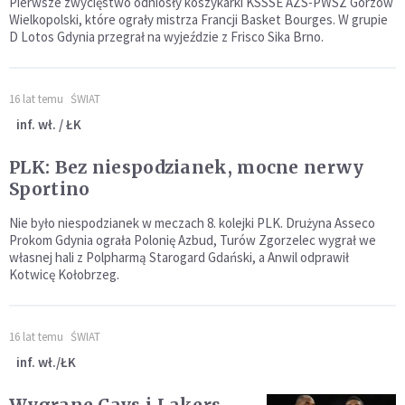
Pierwsze zwycięstwo odniosły koszykarki KSSSE AZS-PWSZ Gorzów
Wielkopolski, które ograły mistrza Francji Basket Bourges. W grupie
D Lotos Gdynia przegrał na wyjeździe z Frisco Sika Brno.
16 lat temu
ŚWIAT
inf. wł. / ŁK
PLK: Bez niespodzianek, mocne nerwy
Sportino
Nie było niespodzianek w meczach 8. kolejki PLK. Drużyna Asseco
Prokom Gdynia ograła Polonię Azbud, Turów Zgorzelec wygrał we
własnej hali z Polpharmą Starogard Gdański, a Anwil odprawił
Kotwicę Kołobrzeg.
16 lat temu
ŚWIAT
inf. wł./ŁK