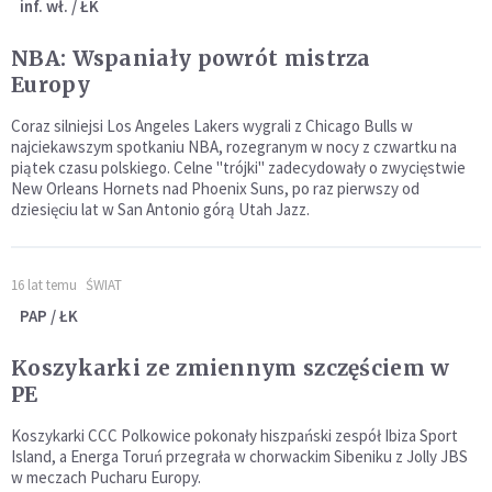
inf. wł. / ŁK
NBA: Wspaniały powrót mistrza
Europy
Coraz silniejsi Los Angeles Lakers wygrali z Chicago Bulls w
najciekawszym spotkaniu NBA, rozegranym w nocy z czwartku na
piątek czasu polskiego. Celne "trójki" zadecydowały o zwycięstwie
New Orleans Hornets nad Phoenix Suns, po raz pierwszy od
dziesięciu lat w San Antonio górą Utah Jazz.
16 lat temu
ŚWIAT
PAP / ŁK
Koszykarki ze zmiennym szczęściem w
PE
Koszykarki CCC Polkowice pokonały hiszpański zespół Ibiza Sport
Island, a Energa Toruń przegrała w chorwackim Sibeniku z Jolly JBS
w meczach Pucharu Europy.