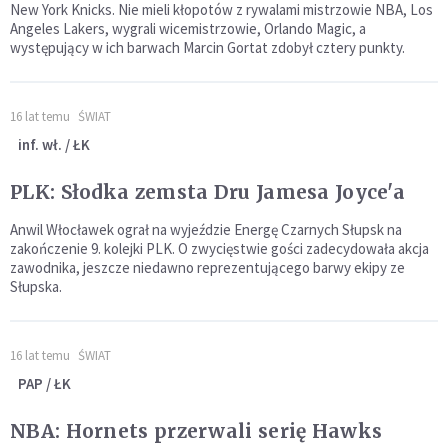
New York Knicks. Nie mieli kłopotów z rywalami mistrzowie NBA, Los
Angeles Lakers, wygrali wicemistrzowie, Orlando Magic, a
występujący w ich barwach Marcin Gortat zdobył cztery punkty.
16 lat temu
ŚWIAT
inf. wł. / ŁK
PLK: Słodka zemsta Dru Jamesa Joyce'a
Anwil Włocławek ograł na wyjeździe Energę Czarnych Słupsk na
zakończenie 9. kolejki PLK. O zwycięstwie gości zadecydowała akcja
zawodnika, jeszcze niedawno reprezentującego barwy ekipy ze
Słupska.
16 lat temu
ŚWIAT
PAP / ŁK
NBA: Hornets przerwali serię Hawks