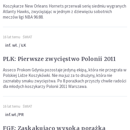
Koszykarze New Orleans Hornets przerwali serię siedmiu wygranych
Atlanty Hawks, zwyciężając w jednym z dziewięciu sobotnich
meczów ligi NBA 96:88.
16 lat temu
ŚWIAT
inf. wł. / ŁK
PLK: Pierwsze zwycięstwo Polonii 2011
Asseco Prokom Gdynia pozostaje jedyną ekipą, która nie przegrała w
Polskiej Lidze Koszykówki. Nie ma już za to drużyny, która nie
zaznałaby smaku zwycięstwa. Po 8 porażkach przyszły chwile radości
dla młodych koszykarzy Polonii 2011 Warszawa.
16 lat temu
ŚWIAT
inf.wł./PR
FGE: Zaskakująco wysoka porażka