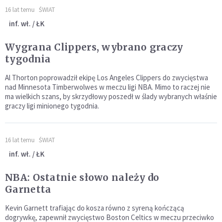
16 lat temu
ŚWIAT
inf. wł. / ŁK
Wygrana Clippers, wybrano graczy
tygodnia
Al Thorton poprowadził ekipę Los Angeles Clippers do zwycięstwa
nad Minnesota Timberwolwes w meczu ligi NBA. Mimo to raczej nie
ma wielkich szans, by skrzydłowy poszedł w ślady wybranych właśnie
graczy ligi minionego tygodnia.
16 lat temu
ŚWIAT
inf. wł. / ŁK
NBA: Ostatnie słowo należy do
Garnetta
Kevin Garnett trafiając do kosza równo z syreną kończącą
dogrywkę, zapewnił zwycięstwo Boston Celtics w meczu przeciwko