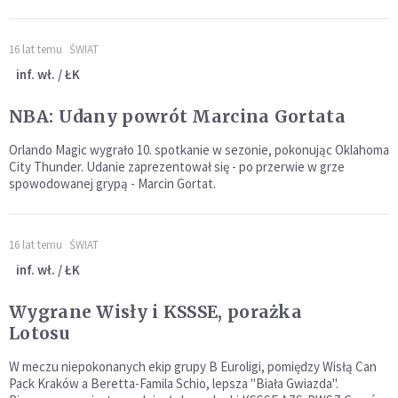
16 lat temu
ŚWIAT
inf. wł. / ŁK
NBA: Udany powrót Marcina Gortata
Orlando Magic wygrało 10. spotkanie w sezonie, pokonując Oklahoma
City Thunder. Udanie zaprezentował się - po przerwie w grze
spowodowanej grypą - Marcin Gortat.
16 lat temu
ŚWIAT
inf. wł. / ŁK
Wygrane Wisły i KSSSE, porażka
Lotosu
W meczu niepokonanych ekip grupy B Euroligi, pomiędzy Wisłą Can
Pack Kraków a Beretta-Famila Schio, lepsza "Biała Gwiazda".