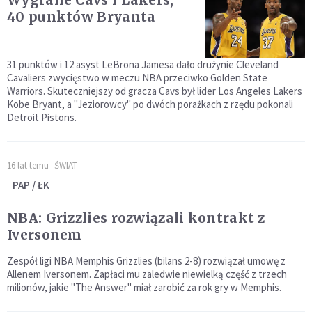
Wygrane Cavs i Lakers,
40 punktów Bryanta
31 punktów i 12 asyst LeBrona Jamesa dało drużynie Cleveland
Cavaliers zwycięstwo w meczu NBA przeciwko Golden State
Warriors. Skuteczniejszy od gracza Cavs był lider Los Angeles Lakers
Kobe Bryant, a "Jeziorowcy" po dwóch porażkach z rzędu pokonali
Detroit Pistons.
16 lat temu
ŚWIAT
PAP / ŁK
NBA: Grizzlies rozwiązali kontrakt z
Iversonem
Zespół ligi NBA Memphis Grizzlies (bilans 2-8) rozwiązał umowę z
Allenem Iversonem. Zapłaci mu zaledwie niewielką część z trzech
milionów, jakie "The Answer" miał zarobić za rok gry w Memphis.