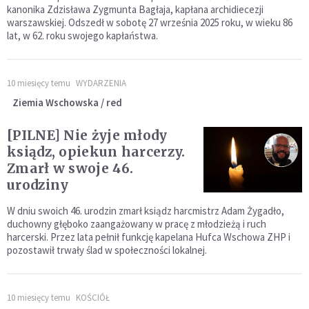
kanonika Zdzisława Zygmunta Bagłaja, kapłana archidiecezji
warszawskiej. Odszedł w sobotę 27 września 2025 roku, w wieku 86
lat, w 62. roku swojego kapłaństwa.
10 miesięcy temu
WYDARZENIA
Ziemia Wschowska / red
[PILNE] Nie żyje młody
ksiądz, opiekun harcerzy.
Zmarł w swoje 46.
urodziny
W dniu swoich 46. urodzin zmarł ksiądz harcmistrz Adam Żygadło,
duchowny głęboko zaangażowany w pracę z młodzieżą i ruch
harcerski. Przez lata pełnił funkcję kapelana Hufca Wschowa ZHP i
pozostawił trwały ślad w społeczności lokalnej.
10 miesięcy temu
KOŚCIÓŁ