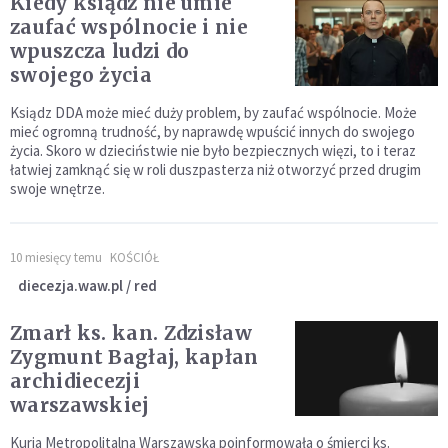
Kiedy ksiądz nie umie
zaufać wspólnocie i nie
wpuszcza ludzi do
swojego życia
Ksiądz DDA może mieć duży problem, by zaufać wspólnocie. Może
mieć ogromną trudność, by naprawdę wpuścić innych do swojego
życia. Skoro w dzieciństwie nie było bezpiecznych więzi, to i teraz
łatwiej zamknąć się w roli duszpasterza niż otworzyć przed drugim
swoje wnętrze.
10 miesięcy temu
KOŚCIÓŁ
diecezja.waw.pl / red
Zmarł ks. kan. Zdzisław
Zygmunt Bagłaj, kapłan
archidiecezji
warszawskiej
Kuria Metropolitalna Warszawska poinformowała o śmierci ks.