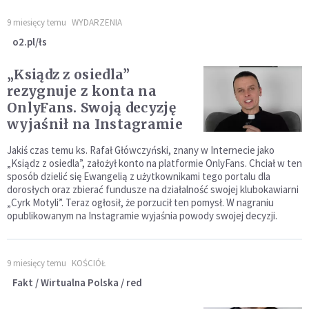
9 miesięcy temu
WYDARZENIA
o2.pl/łs
„Ksiądz z osiedla”
rezygnuje z konta na
OnlyFans. Swoją decyzję
wyjaśnił na Instagramie
Jakiś czas temu ks. Rafał Główczyński, znany w Internecie jako
„Ksiądz z osiedla”, założył konto na platformie OnlyFans. Chciał w ten
sposób dzielić się Ewangelią z użytkownikami tego portalu dla
dorosłych oraz zbierać fundusze na działalność swojej klubokawiarni
„Cyrk Motyli”. Teraz ogłosił, że porzucił ten pomysł. W nagraniu
opublikowanym na Instagramie wyjaśnia powody swojej decyzji.
9 miesięcy temu
KOŚCIÓŁ
Fakt / Wirtualna Polska / red