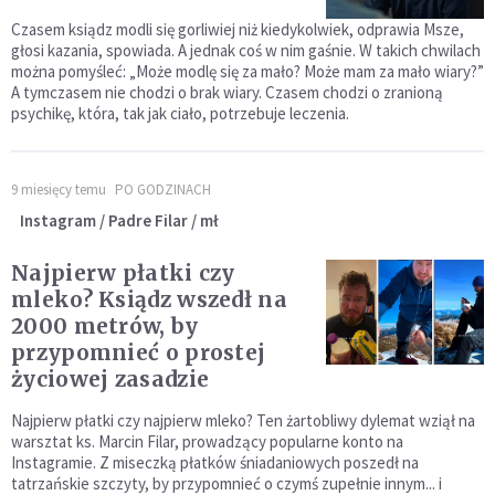
Czasem ksiądz modli się gorliwiej niż kiedykolwiek, odprawia Msze,
głosi kazania, spowiada. A jednak coś w nim gaśnie. W takich chwilach
można pomyśleć: „Może modlę się za mało? Może mam za mało wiary?”
A tymczasem nie chodzi o brak wiary. Czasem chodzi o zranioną
psychikę, która, tak jak ciało, potrzebuje leczenia.
9 miesięcy temu
PO GODZINACH
Instagram / Padre Filar / mł
Najpierw płatki czy
mleko? Ksiądz wszedł na
2000 metrów, by
przypomnieć o prostej
życiowej zasadzie
Najpierw płatki czy najpierw mleko? Ten żartobliwy dylemat wziął na
warsztat ks. Marcin Filar, prowadzący popularne konto na
Instagramie. Z miseczką płatków śniadaniowych poszedł na
tatrzańskie szczyty, by przypomnieć o czymś zupełnie innym... i