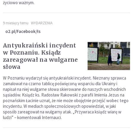
życiowo ważnym.
9 miesięcy temu
WYDARZENIA
o2.pl/Facebook/łs
Antyukraiński incydent
w Poznaniu. Ksiądz
zareagował na wulgarne
słowa
W Poznaniu wydarzył się antyukraiński incydent. Nieznany sprawca
zamalował na czarno tablicę poświęconą wsparciu dla Ukrainy i
napisał na niej wulgarne słowa skierowane do naszych wschodnich
sąsiadów. Ksiądz ks. Radosław Rakowski z parafii Imienia Jezus na
poznańskim Łacinie uznał, że nie może obojętnie przejść wobec tego
incydentu. W mediach społecznościowych opowiedział, w jaki
sposób zareagował na wulgarny atak. „Przywraca ksiądz wiarę w
ludzi” – komentowali Internauci.