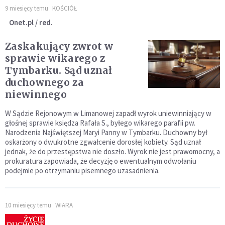
9 miesięcy temu
KOŚCIÓŁ
Onet.pl / red.
Zaskakujący zwrot w
sprawie wikarego z
Tymbarku. Sąd uznał
duchownego za
niewinnego
W Sądzie Rejonowym w Limanowej zapadł wyrok uniewinniający w
głośnej sprawie księdza Rafała S., byłego wikarego parafii pw.
Narodzenia Najświętszej Maryi Panny w Tymbarku. Duchowny był
oskarżony o dwukrotne zgwałcenie dorosłej kobiety. Sąd uznał
jednak, że do przestępstwa nie doszło. Wyrok nie jest prawomocny, a
prokuratura zapowiada, że decyzję o ewentualnym odwołaniu
podejmie po otrzymaniu pisemnego uzasadnienia.
10 miesięcy temu
WIARA