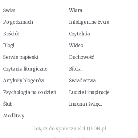
Świat
Wiara
Po godzinach
Inteligentne życie
Kościół
Czytelnia
Blogi
Wideo
Serwis papieski
Duchowość
Czytania liturgiczne
Biblia
Artykuły blogerów
Świadectwa
Psychologia na co dzień
Ludzie i inspiracje
Ślub
Imiona i święci
Modlitwy
Dołącz do społeczności DEON.pl