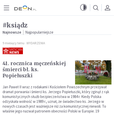
Przejdź do menu głównego
Przejdź do treści
#ksiądz
Najnowsze
Najpopularniejsze
9 miesięcy temu
WYDARZENIA
41. rocznica męczeńskiej
śmierci bł. ks.
Popiełuszki
Jan Paweł II wraz z rodakami i Kościołem Powszechnym przeżywał
dramat porwania i śmierci ks. Jerzego Popiełuszki, który zginął z rąk
komunistycznych służb bezpieczeństwa w 1984 r. Kiedy Polska
odzyskała wolność w 1989 r., uznał, że świadectwo ks. Jerzego w
nowych czasach jest ważniejsze niż za komunistycznej niewoli. To
właśnie jego nazwał patronem obecności Polski w Europie. 19