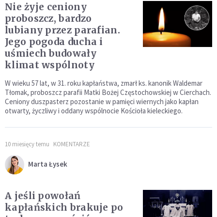
Nie żyje ceniony
proboszcz, bardzo
lubiany przez parafian.
Jego pogoda ducha i
uśmiech budowały
klimat wspólnoty
W wieku 57 lat, w 31. roku kapłaństwa, zmarł ks. kanonik Waldemar
Tłomak, proboszcz parafii Matki Bożej Częstochowskiej w Cierchach.
Ceniony duszpasterz pozostanie w pamięci wiernych jako kapłan
otwarty, życzliwy i oddany wspólnocie Kościoła kieleckiego.
10 miesięcy temu
KOMENTARZE
Marta Łysek
A jeśli powołań
kapłańskich brakuje po