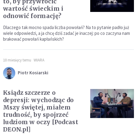
to, by przywrócić
wartość świeckim i
odnowić formację?
Dlaczego tak mocno spada liczba powołań? Na to pytanie padło już
wiele odpowiedzi, a ja chcę dziś zadać je inaczej: po co zaczyna nam
brakować powołań kapłańskich?
10 miesięcy temu
WIARA
Piotr Kosiarski
Ksiądz szczerze o
depresji: wychodząc do
Mszy świętej, miałem
trudność, by spojrzeć
ludziom w oczy [Podcast
DEON.pl]