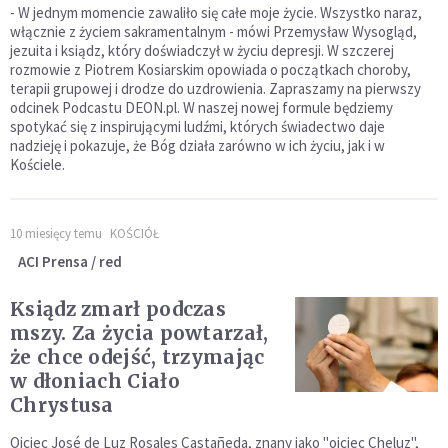
- W jednym momencie zawaliło się całe moje życie. Wszystko naraz,
włącznie z życiem sakramentalnym - mówi Przemysław Wysogląd,
jezuita i ksiądz, który doświadczył w życiu depresji. W szczerej
rozmowie z Piotrem Kosiarskim opowiada o początkach choroby,
terapii grupowej i drodze do uzdrowienia. Zapraszamy na pierwszy
odcinek Podcastu DEON.pl. W naszej nowej formule będziemy
spotykać się z inspirującymi ludźmi, których świadectwo daje
nadzieję i pokazuje, że Bóg działa zarówno w ich życiu, jak i w
Kościele.
10 miesięcy temu
KOŚCIÓŁ
ACI Prensa / red
Ksiądz zmarł podczas
mszy. Za życia powtarzał,
że chce odejść, trzymając
w dłoniach Ciało
Chrystusa
Ojciec José de Luz Rosales Castañeda, znany jako "ojciec Cheluz",