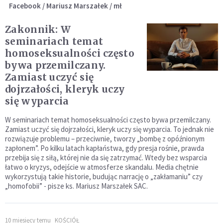
Facebook / Mariusz Marszałek / mł
Zakonnik: W
seminariach temat
homoseksualności często
bywa przemilczany.
Zamiast uczyć się
dojrzałości, kleryk uczy
się wyparcia
W seminariach temat homoseksualności często bywa przemilczany.
Zamiast uczyć się dojrzałości, kleryk uczy się wyparcia. To jednak nie
rozwiązuje problemu – przeciwnie, tworzy „bombę z opóźnionym
zapłonem”. Po kilku latach kapłaństwa, gdy presja rośnie, prawda
przebija się z siłą, której nie da się zatrzymać. Wtedy bez wsparcia
łatwo o kryzys, odejście w atmosferze skandalu. Media chętnie
wykorzystują takie historie, budując narrację o „zakłamaniu” czy
„homofobii” - pisze ks. Mariusz Marszałek SAC.
10 miesięcy temu
KOŚCIÓŁ