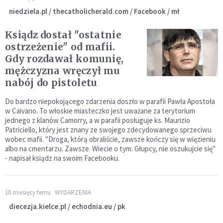
niedziela.pl / thecatholicherald.com / Facebook / mł
Ksiądz dostał "ostatnie
ostrzeżenie" od mafii.
Gdy rozdawał komunię,
mężczyzna wręczył mu
nabój do pistoletu
Do bardzo niepokojącego zdarzenia doszło w parafii Pawła Apostoła
w Caivano. To włoskie miasteczko jest uważane za terytorium
jednego z klanów Camorry, a w parafii posługuje ks. Maurizio
Patriciello, który jest znany ze swojego zdecydowanego sprzeciwu
wobec mafii. "Droga, którą obraliście, zawsze kończy się w więzieniu
albo na cmentarzu. Zawsze. Wiecie o tym. Głupcy, nie oszukujcie się"
- napisał ksiądz na swoim Facebooku.
10 miesięcy temu
WYDARZENIA
diecezja.kielce.pl / echodnia.eu / pk