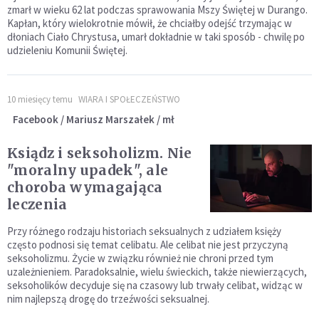
zmarł w wieku 62 lat podczas sprawowania Mszy Świętej w Durango.
Kapłan, który wielokrotnie mówił, że chciałby odejść trzymając w
dłoniach Ciało Chrystusa, umarł dokładnie w taki sposób - chwilę po
udzieleniu Komunii Świętej.
10 miesięcy temu
WIARA I SPOŁECZEŃSTWO
Facebook / Mariusz Marszałek / mł
Ksiądz i seksoholizm. Nie
"moralny upadek", ale
choroba wymagająca
leczenia
Przy różnego rodzaju historiach seksualnych z udziałem księży
często podnosi się temat celibatu. Ale celibat nie jest przyczyną
seksoholizmu. Życie w związku również nie chroni przed tym
uzależnieniem. Paradoksalnie, wielu świeckich, także niewierzących,
seksoholików decyduje się na czasowy lub trwały celibat, widząc w
nim najlepszą drogę do trzeźwości seksualnej.