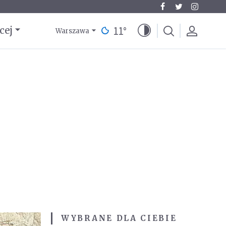
11
°
cej
Warszawa
WYBRANE DLA CIEBIE