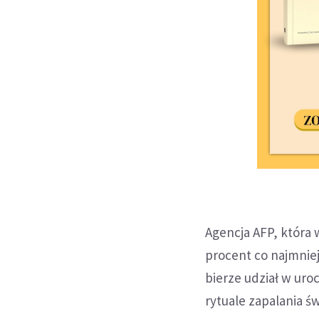
Agencja AFP, która
procent co najmnie
bierze udział w uro
rytuale zapalania ś