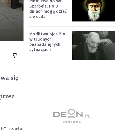
modlitwa do św.
Szarbela. Po 9
dniach mogą dziać
się cuda
Modlitwa ojca Pio
w trudnych i
beznadziejnych
sytuacjach
uwa się
przez
ych" uważa