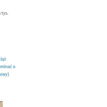
tys.
ciąż
ominać o
howy
)