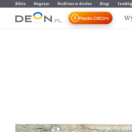
Przejdź do menu głównego
Przejdź do treści
Biblia
Magazyn
Modlitwa w drodze
Blogi
faceBó
Wy
Radio DEON