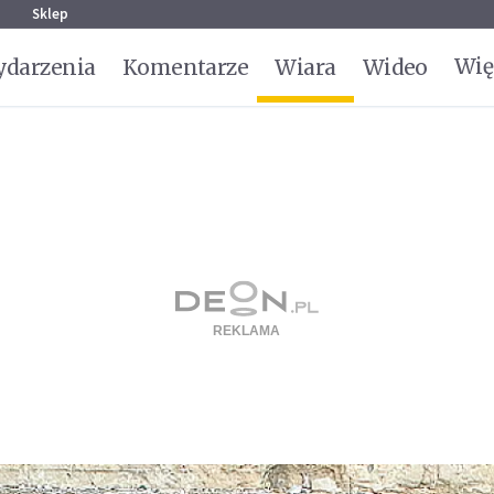
g
Sklep
Wię
darzenia
Komentarze
Wiara
Wideo