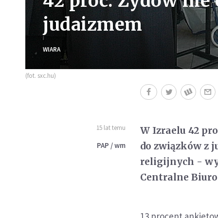
42 proc. Żydów nie
judaizmem
WIARA
(fot. sxc.hu)
15 lat temu
W Izraelu 42 pr
do związków z j
PAP / wm
religijnych - w
Centralne Biuro
13 procent ankietow