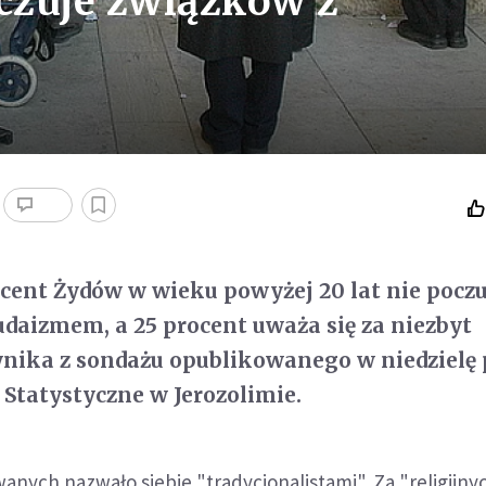
 czuje związków z
ocent Żydów w wieku powyżej 20 lat nie pocz
udaizmem, a 25 procent uważa się za niezbyt
ynika z sondażu opublikowanego w niedzielę 
 Statystyczne w Jerozolimie.
anych nazwało siebie "tradycjonalistami". Za "religijn