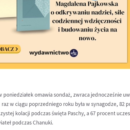
 w poniedziałek omawia sondaż, zwraca jednocześnie uw
j raz w ciągu poprzedniego roku była w synagodze, 82 p
czystej kolacji podczas święta Paschy, a 67 procent ucze
wiateł podczas Chanuki.