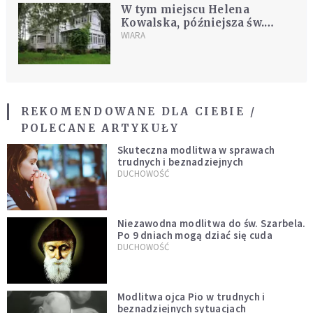
W tym miejscu Helena
Kowalska, późniejsza św.
siostra Faustyna zakończyła
WIARA
świecki etap życia
REKOMENDOWANE DLA CIEBIE /
POLECANE ARTYKUŁY
Skuteczna modlitwa w sprawach
trudnych i beznadziejnych
DUCHOWOŚĆ
Niezawodna modlitwa do św. Szarbela.
Po 9 dniach mogą dziać się cuda
DUCHOWOŚĆ
Modlitwa ojca Pio w trudnych i
beznadziejnych sytuacjach