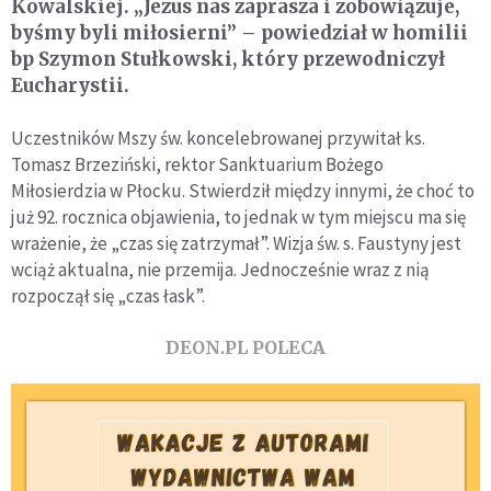
Kowalskiej. „Jezus nas zaprasza i zobowiązuje,
byśmy byli miłosierni” – powiedział w homilii
bp Szymon Stułkowski, który przewodniczył
Eucharystii.
Uczestników Mszy św. koncelebrowanej przywitał ks.
Tomasz Brzeziński, rektor Sanktuarium Bożego
Miłosierdzia w Płocku. Stwierdził między innymi, że choć to
już 92. rocznica objawienia, to jednak w tym miejscu ma się
wrażenie, że „czas się zatrzymał”. Wizja św. s. Faustyny jest
wciąż aktualna, nie przemija. Jednocześnie wraz z nią
rozpoczął się „czas łask”.
DEON.PL POLECA