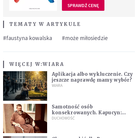
SPRAWDŹ CENĘ
TEMATY W ARTYKULE
#faustyna kowalska
#może miłosiedzie
WIĘCEJ W:
WIARA
Aplikacja albo wykluczenie. Czy
jeszcze naprawdę mamy wybór?
WIARA
Samotność osób
konsekrowanych. Kapucyn:
Życie w pojedynkę rzadko jest
DUCHOWOŚĆ
sielanką