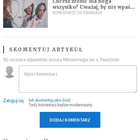
Chcesz zrobić dla Boga
wszystko? Uważaj, by nie wpaść
w groźną pułapkę
KOMENTARZE DO EWANGELII
SKOMENTUJ ARTYKUŁ
92. rocznica objawienia Jezusa Miłosiernego św. s. Faustynie
Zaloguj się
lub
skomentuj jako Gość
Twój komentarz będzie moderowany
DODAJ KOMENTARZ