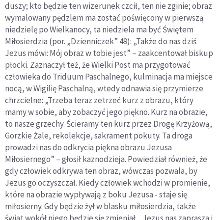
duszy; kto będzie ten wizerunek czcił, ten nie zginie; obraz
wymalowany pędzlem ma zostać poświęcony w pierwszą
niedzielę po Wielkanocy, ta niedziela ma być Świętem
Miłosierdzia (por. „Dzienniczek” 49): „Także do nas dziś
Jezus mówi: Mój obraz w tobie jest” – zaakcentował biskup
płocki. Zaznaczył też, że Wielki Post ma przygotować
człowieka do Triduum Paschalnego, kulminacja ma miejsce
nocą, w Wigilię Paschalną, wtedy odnawia się przymierze
chrzcielne: „Trzeba teraz zetrzeć kurz z obrazu, który
mamy w sobie, aby zobaczyć jego piękno. Kurz na obrazie,
to nasze grzechy. Ścieramy ten kurz przez Drogę Krzyżową,
Gorzkie Żale, rekolekcje, sakrament pokuty. Ta droga
prowadzi nas do odkrycia piękna obrazu Jezusa
Miłosiernego” – głosił kaznodzieja. Powiedział również, że
gdy człowiek odkrywa ten obraz, wówczas pozwala, by
Jezus go oczyszczał. Kiedy człowiek wchodzi w promienie,
które na obrazie wypływają z boku Jezusa - staje się
miłosierny. Gdy będzie żył w blasku miłosierdzia, także
świat wokół niego będzie się zmieniał. „Jezus nas zaprasza i