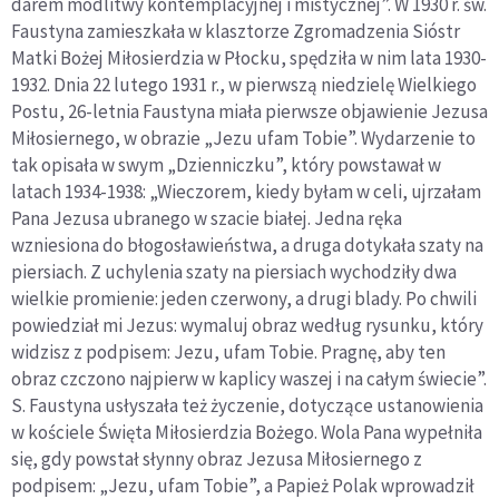
darem modlitwy kontemplacyjnej i mistycznej”. W 1930 r. św.
Faustyna zamieszkała w klasztorze Zgromadzenia Sióstr
Matki Bożej Miłosierdzia w Płocku, spędziła w nim lata 1930-
1932. Dnia 22 lutego 1931 r., w pierwszą niedzielę Wielkiego
Postu, 26-letnia Faustyna miała pierwsze objawienie Jezusa
Miłosiernego, w obrazie „Jezu ufam Tobie”. Wydarzenie to
tak opisała w swym „Dzienniczku”, który powstawał w
latach 1934-1938: „Wieczorem, kiedy byłam w celi, ujrzałam
Pana Jezusa ubranego w szacie białej. Jedna ręka
wzniesiona do błogosławieństwa, a druga dotykała szaty na
piersiach. Z uchylenia szaty na piersiach wychodziły dwa
wielkie promienie: jeden czerwony, a drugi blady. Po chwili
powiedział mi Jezus: wymaluj obraz według rysunku, który
widzisz z podpisem: Jezu, ufam Tobie. Pragnę, aby ten
obraz czczono najpierw w kaplicy waszej i na całym świecie”.
S. Faustyna usłyszała też życzenie, dotyczące ustanowienia
w kościele Święta Miłosierdzia Bożego. Wola Pana wypełniła
się, gdy powstał słynny obraz Jezusa Miłosiernego z
podpisem: „Jezu, ufam Tobie”, a Papież Polak wprowadził