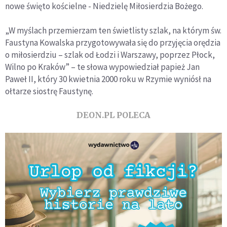
nowe święto kościelne - Niedzielę Miłosierdzia Bożego.
„W myślach przemierzam ten świetlisty szlak, na którym św.
Faustyna Kowalska przygotowywała się do przyjęcia orędzia
o miłosierdziu – szlak od Łodzi i Warszawy, poprzez Płock,
Wilno po Kraków” – te słowa wypowiedział papież Jan
Paweł II, który 30 kwietnia 2000 roku w Rzymie wyniósł na
ołtarze siostrę Faustynę.
DEON.PL POLECA