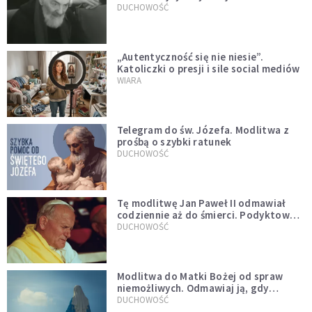
DUCHOWOŚĆ
„Autentyczność się nie niesie”.
Katoliczki o presji i sile social mediów
WIARA
Telegram do św. Józefa. Modlitwa z
prośbą o szybki ratunek
DUCHOWOŚĆ
Tę modlitwę Jan Paweł II odmawiał
codziennie aż do śmierci. Podyktował
mu ją ojciec
DUCHOWOŚĆ
Modlitwa do Matki Bożej od spraw
niemożliwych. Odmawiaj ją, gdy
wszystko idzie źle
DUCHOWOŚĆ