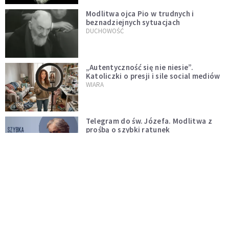
Modlitwa ojca Pio w trudnych i
beznadziejnych sytuacjach
DUCHOWOŚĆ
„Autentyczność się nie niesie”.
Katoliczki o presji i sile social mediów
WIARA
Telegram do św. Józefa. Modlitwa z
prośbą o szybki ratunek
DUCHOWOŚĆ
Tę modlitwę Jan Paweł II odmawiał
codziennie aż do śmierci. Podyktował
mu ją ojciec
DUCHOWOŚĆ
Modlitwa do Matki Bożej od spraw