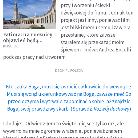
przy tworzeniu ścieżki
dźwiękowej do filmu. Jednak ten
projekt jest inny, ponieważ film
jest bliski memu sercu i zawiera
przesłanie, które zawsze
Fatima: na rocznicy
objawień będą
starałem się przekazać moim
pielgrzymi. Władze
KOŚCIÓŁ
śpiewem - mówił Andrea Bocelli
dały zgodę na
podczas pracy nad utworem.
obecność kilku
tysięcy pątników
DEON.PL POLECA
Kto szuka Boga, musi się zwrócić całkowicie do wewnątrz.
Musi się wciąż ukierunkowywać na Boga, zawsze mieć Go
przed oczyma i wytrwale zapominać o sobie, aż znajdzie
Boga, swój prawdziwy skarb. (Sprawdź:
Rozwój duchowy
)
I dodaje: - Odwiedziłem to święte miejsce tylko raz, ale
wywarło na mnie ogromne wrażenie, ponieważ znałem