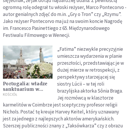
się jednak, że jak dotąd najbardziej udana. Z pewnością
ogromną rolę odegrał tu włoski reżyser, Marco Pontecorvo -
autor genialnych zdjęć do m.in. „Gry o Tron” czy „Rzymu”.
Jako reżyser Pontecorvo ma już na swoim koncie Nagrodę
im. Francesco Pasinettiego z 65. Międzynarodowego
Festiwalu Filmowego w Wenecji.
„Fatima” niezwykle precyzyjnie
umieszcza wydarzenia w planie
przeszłości, przedstawiając je w
dużej mierze w retrospekcji, z
perspektywy starzejącej się
siostry Lúcii – w tej roli
Portugalia: władze
sanktuarium w
brazylijska aktorka Sônia Braga.
Fatimie zapowiadają
KOŚCIÓŁ
Jej rozmówcą w klasztorze
badania zjawiska
karmelitów w Coimbrze jest sceptyczny profesor religii
objawień z 1917 r.
Nichols. Postać tę kreuje Harvey Keitel, który uznawany
jest za jednego z najlepszych aktorów amerykańskich.
Szerszej publiczności znany z „Taksówkarza” czy z obrazu