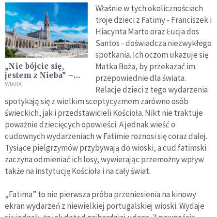
Właśnie w tych okolicznościach
troje dzieci z Fatimy - Franciszek i
Hiacynta Marto oraz Łucja dos
Santos - doświadcza niezwykłego
spotkania. Ich oczom ukazuje się
Matka Boża, by przekazać im
„Nie bójcie się,
jestem z Nieba” –
przepowiednie dla świata.
objawienia
WIARA
Relacje dzieci z tego wydarzenia
Fatimskie
spotykają się z wielkim sceptycyzmem zarówno osób
świeckich, jak i przedstawicieli Kościoła. Nikt nie traktuje
poważnie dziecięcych opowieści. A jednak wieść o
cudownych wydarzeniach w Fatimie roznosi się coraz dalej.
Tysiące pielgrzymów przybywają do wioski, a cud fatimski
zaczyna odmieniać ich losy, wywierając przemożny wpływ
także na instytucję Kościoła i na cały świat.
„Fatima” to nie pierwsza próba przeniesienia na kinowy
ekran wydarzeń z niewielkiej portugalskiej wioski. Wydaje