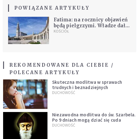
POWIĄZANE ARTYKUŁY
Fatima: na rocznicy objawień
będą pielgrzymi. Władze dały
zgodę na obecność kilku
KOŚCIÓŁ
tysięcy pątników
REKOMENDOWANE DLA CIEBIE /
POLECANE ARTYKUŁY
Skuteczna modlitwa w sprawach
trudnych i beznadziejnych
DUCHOWOŚĆ
Niezawodna modlitwa do św. Szarbela.
Po 9 dniach mogą dziać się cuda
DUCHOWOŚĆ