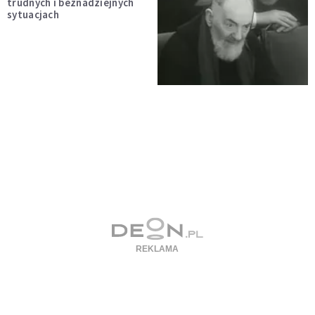
trudnych i beznadziejnych
sytuacjach