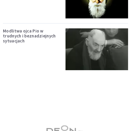
Modlitwa ojca Pio w
trudnych i beznadziejnych
sytuacjach