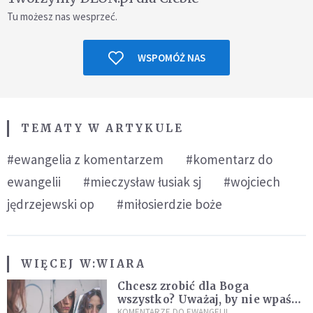
Tu możesz nas wesprzeć.
WSPOMÓŻ NAS
TEMATY W ARTYKULE
#ewangelia z komentarzem
#komentarz do
ewangelii
#mieczysław łusiak sj
#wojciech
jędrzejewski op
#miłosierdzie boże
WIĘCEJ W:
WIARA
Chcesz zrobić dla Boga
wszystko? Uważaj, by nie wpaść
w groźną pułapkę
KOMENTARZE DO EWANGELII