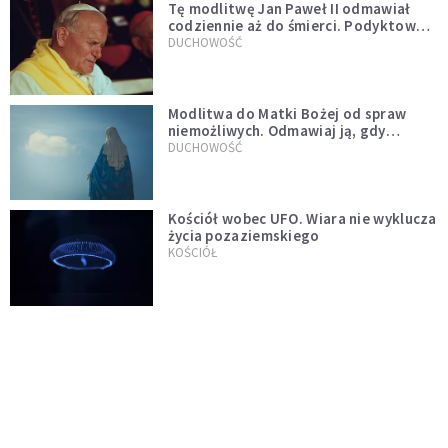
Tę modlitwę Jan Paweł II odmawiał
codziennie aż do śmierci. Podyktował
mu ją ojciec
DUCHOWOŚĆ
Modlitwa do Matki Bożej od spraw
niemożliwych. Odmawiaj ją, gdy
wszystko idzie źle
DUCHOWOŚĆ
Kościół wobec UFO. Wiara nie wyklucza
życia pozaziemskiego
KOŚCIÓŁ