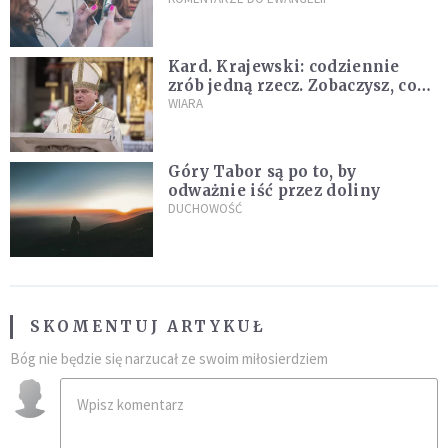
Kard. Krajewski: codziennie
zrób jedną rzecz. Zobaczysz, co
stanie się z twoim życiem
WIARA
Góry Tabor są po to, by
odważnie iść przez doliny
DUCHOWOŚĆ
SKOMENTUJ ARTYKUŁ
Bóg nie będzie się narzucał ze swoim miłosierdziem