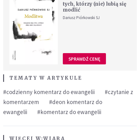
tych, którzy (nie) lubią się
modlić
Dariusz Piórkowski SJ
SPRAWDŹ CENĘ
TEMATY W ARTYKULE
#codzienny komentarz do ewangelii
#czytanie z
komentarzem
#deon komentarz do
ewangelii
#komentarz do ewangelii
WIĘCEJ W:
WIARA