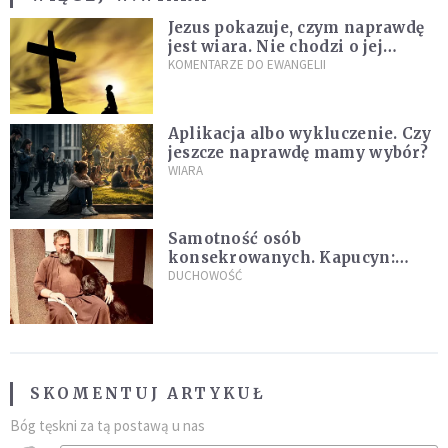
Jezus pokazuje, czym naprawdę
jest wiara. Nie chodzi o jej
wielkość
KOMENTARZE DO EWANGELII
Aplikacja albo wykluczenie. Czy
jeszcze naprawdę mamy wybór?
WIARA
Samotność osób
konsekrowanych. Kapucyn:
Życie w pojedynkę rzadko jest
DUCHOWOŚĆ
sielanką
SKOMENTUJ ARTYKUŁ
Bóg tęskni za tą postawą u nas