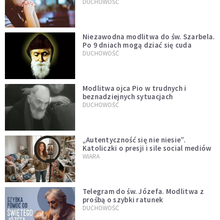
DUCHOWOŚĆ
Niezawodna modlitwa do św. Szarbela.
Po 9 dniach mogą dziać się cuda
DUCHOWOŚĆ
Modlitwa ojca Pio w trudnych i
beznadziejnych sytuacjach
DUCHOWOŚĆ
„Autentyczność się nie niesie”.
Katoliczki o presji i sile social mediów
WIARA
Telegram do św. Józefa. Modlitwa z
prośbą o szybki ratunek
DUCHOWOŚĆ