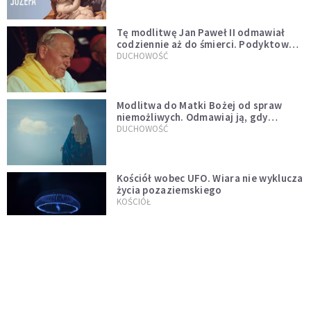
Tę modlitwę Jan Paweł II odmawiał
codziennie aż do śmierci. Podyktował
mu ją ojciec
DUCHOWOŚĆ
Modlitwa do Matki Bożej od spraw
niemożliwych. Odmawiaj ją, gdy
wszystko idzie źle
DUCHOWOŚĆ
Kościół wobec UFO. Wiara nie wyklucza
życia pozaziemskiego
KOŚCIÓŁ