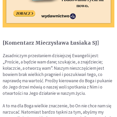
[Komentarz Mieczysława Łusiaka SJ]
Zasadniczym przesłaniem dzisiejszej Ewangelii jest:
„Proście, a będzie wam dane; szukajcie, a znajdziecie;
kołaczcie, a otworzą wam”. Naszym nieszczęściem jest
bowiem brak wielkich pragnień i poszukiwań tego, co
naprawdę ma wartość. Prośby kierowane do Boga i pukanie
do Jego drzwi mówią o naszej woli spotkania z Nim i o
otwartości na Jego działanie w naszym życiu.
A to ma dla Boga wielkie znaczenie, bo On nie chce nam się
narzucać. Natomiast bardzo tęskni za tym, abyśmy my