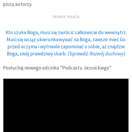
piszą autorzy.
DEON.PL POLECA
Kto szuka Boga, musi się zwrócić całkowicie do wewnątrz.
Musi się wciąż ukierunkowywać na Boga, zawsze mieć Go
przed oczyma i wytrwale zapominać o sobie, aż znajdzie
Boga, swój prawdziwy skarb. (Sprawdź:
Rozwój duchowy
)
Posłuchaj nowego odcinka "Podcastu Jezuickiego"