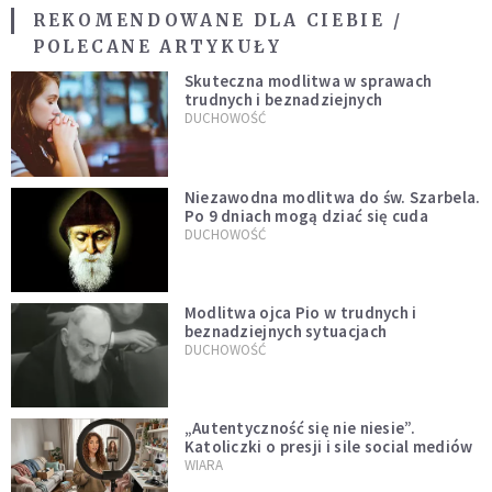
REKOMENDOWANE DLA CIEBIE /
POLECANE ARTYKUŁY
Skuteczna modlitwa w sprawach
trudnych i beznadziejnych
DUCHOWOŚĆ
Niezawodna modlitwa do św. Szarbela.
Po 9 dniach mogą dziać się cuda
DUCHOWOŚĆ
Modlitwa ojca Pio w trudnych i
beznadziejnych sytuacjach
DUCHOWOŚĆ
„Autentyczność się nie niesie”.
Katoliczki o presji i sile social mediów
WIARA