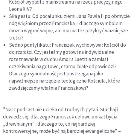
Kościół wypadł z mainstreamu na rzecz precyzyjnego
Leona XIV?
Siła gestu: Od pocałunku ziemi Jana Pawła II po obmycie
nóg więźniom przez Franciszka – dlaczego symbolem
można wygrać wojnę, ale można też przykryć ważniejsze
treści?
Sedno pontyfikatu: Franciszek wychowywał Kościół do
dojrzałości. Czy jesteśmy gotowi na indywidualne
rozeznawanie w duchu Amoris Laetitia zamiast
oczekiwania na gotowe, czarno-białe odpowiedzi?
Dlaczego synodalność jest postrzegana jako
najważniejsze narzędzie teologiczne Kościoła, które
zawdzięczamy właśnie Franciszkowi?
"Nasz podcast nie ucieka od trudnych pytań. Słuchaj i
dowiedz się, dlaczego Franciszek celowo unikał bycia
„drewnianym” i dlaczego to, co najbardziej
kontrowersyjne, może być najbardziej ewangeliczne" –