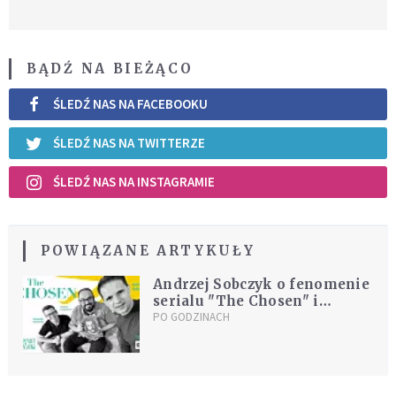
BĄDŹ NA BIEŻĄCO
ŚLEDŹ NAS NA FACEBOOKU
ŚLEDŹ NAS NA TWITTERZE
ŚLEDŹ NAS NA INSTAGRAMIE
POWIĄZANE ARTYKUŁY
Andrzej Sobczyk o fenomenie
serialu "The Chosen" i
biznesie ze św. Ignacym
PO GODZINACH