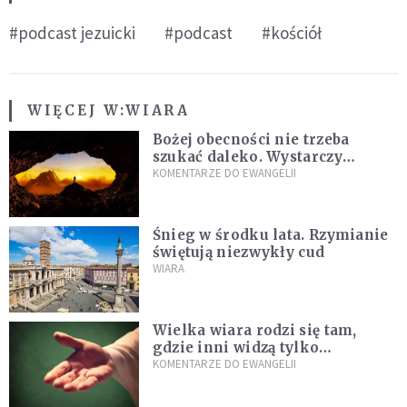
#podcast jezuicki
#podcast
#kościół
WIĘCEJ W:
WIARA
Bożej obecności nie trzeba
szukać daleko. Wystarczy
nauczyć się słuchać
KOMENTARZE DO EWANGELII
Śnieg w środku lata. Rzymianie
świętują niezwykły cud
WIARA
Wielka wiara rodzi się tam,
gdzie inni widzą tylko
przeszkody
KOMENTARZE DO EWANGELII