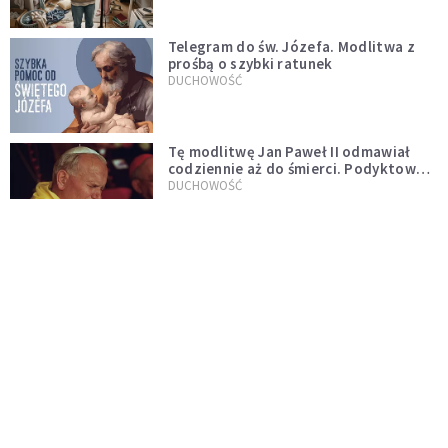
Telegram do św. Józefa. Modlitwa z
prośbą o szybki ratunek
DUCHOWOŚĆ
Tę modlitwę Jan Paweł II odmawiał
codziennie aż do śmierci. Podyktował
mu ją ojciec
DUCHOWOŚĆ
Modlitwa do Matki Bożej od spraw
niemożliwych. Odmawiaj ją, gdy
wszystko idzie źle
DUCHOWOŚĆ
Kościół wobec UFO. Wiara nie wyklucza
życia pozaziemskiego
KOŚCIÓŁ