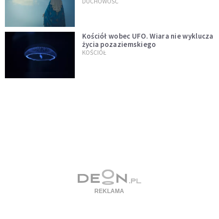
wszystko idzie źle
DUCHOWOŚĆ
Kościół wobec UFO. Wiara nie wyklucza
życia pozaziemskiego
KOŚCIÓŁ