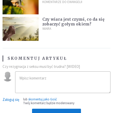
jedna z największych tajemnic
KOMENTARZE DO EWANGELII
chrześcijaństwa
Czy wiara jest czymś, co da się
zobaczyć gołym okiem?
WIARA
SKOMENTUJ ARTYKUŁ
Czy rezygnacja z seksu musi być trudna? [WIDEO]
Zaloguj się
lub
skomentuj jako Gość
Twój komentarz będzie moderowany