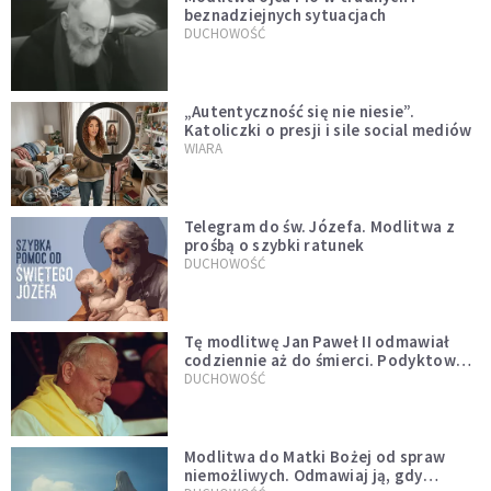
beznadziejnych sytuacjach
DUCHOWOŚĆ
„Autentyczność się nie niesie”.
Katoliczki o presji i sile social mediów
WIARA
Telegram do św. Józefa. Modlitwa z
prośbą o szybki ratunek
DUCHOWOŚĆ
Tę modlitwę Jan Paweł II odmawiał
codziennie aż do śmierci. Podyktował
mu ją ojciec
DUCHOWOŚĆ
Modlitwa do Matki Bożej od spraw
niemożliwych. Odmawiaj ją, gdy