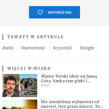
WSPOMÓŻ NAS
TEMATY W ARTYKULE
#seks
#samotność
#czystość
#single
WIĘCEJ W:
WIARA
Mister Polski idzie na Jasną
Górę. Szuka tam głębi i
spotkania
WIARA
Nie zostaliśmy wybawieni od
śmierci, lecz przez śmierć. To