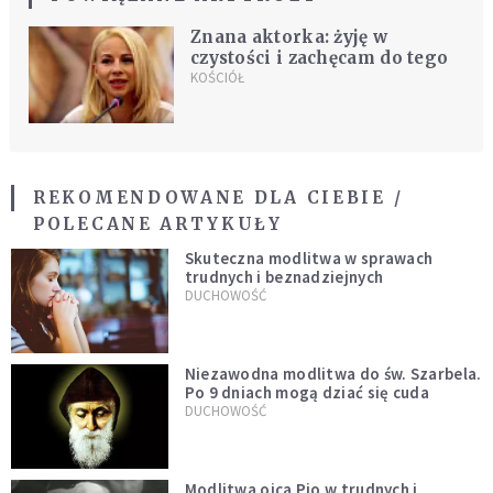
Znana aktorka: żyję w
czystości i zachęcam do tego
KOŚCIÓŁ
REKOMENDOWANE DLA CIEBIE /
POLECANE ARTYKUŁY
Skuteczna modlitwa w sprawach
trudnych i beznadziejnych
DUCHOWOŚĆ
Niezawodna modlitwa do św. Szarbela.
Po 9 dniach mogą dziać się cuda
DUCHOWOŚĆ
Modlitwa ojca Pio w trudnych i