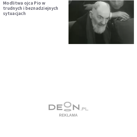
Modlitwa ojca Pio w
trudnych i beznadziejnych
sytuacjach