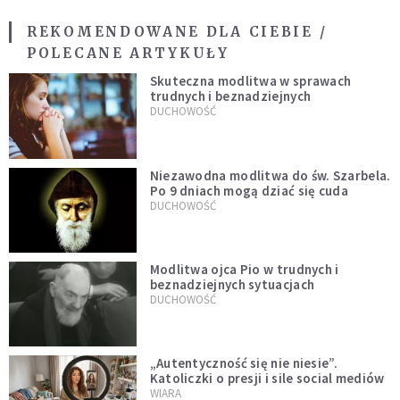
REKOMENDOWANE DLA CIEBIE /
POLECANE ARTYKUŁY
Skuteczna modlitwa w sprawach
trudnych i beznadziejnych
DUCHOWOŚĆ
Niezawodna modlitwa do św. Szarbela.
Po 9 dniach mogą dziać się cuda
DUCHOWOŚĆ
Modlitwa ojca Pio w trudnych i
beznadziejnych sytuacjach
DUCHOWOŚĆ
„Autentyczność się nie niesie”.
Katoliczki o presji i sile social mediów
WIARA