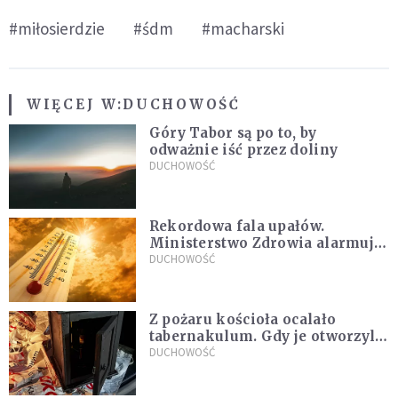
#miłosierdzie
#śdm
#macharski
WIĘCEJ W:
DUCHOWOŚĆ
Góry Tabor są po to, by
odważnie iść przez doliny
DUCHOWOŚĆ
Rekordowa fala upałów.
Ministerstwo Zdrowia alarmuje
po doświadczeniach z czerwca
DUCHOWOŚĆ
Z pożaru kościoła ocalało
tabernakulum. Gdy je otworzyli,
"zapach świeżego chleba
DUCHOWOŚĆ
zdominował smród spalenizny"