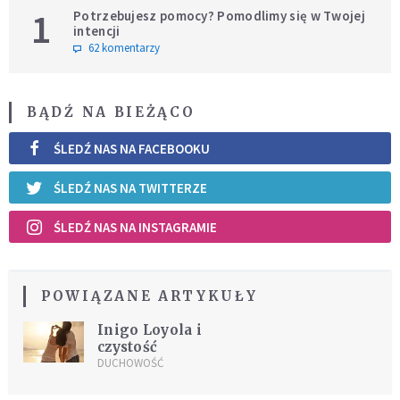
1
Potrzebujesz pomocy? Pomodlimy się w Twojej
intencji
62 komentarzy
BĄDŹ NA BIEŻĄCO
ŚLEDŹ NAS NA FACEBOOKU
ŚLEDŹ NAS NA TWITTERZE
ŚLEDŹ NAS NA INSTAGRAMIE
POWIĄZANE ARTYKUŁY
Inigo Loyola i
czystość
DUCHOWOŚĆ