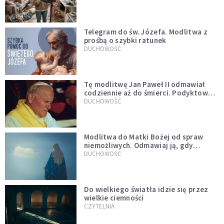
Telegram do św. Józefa. Modlitwa z
prośbą o szybki ratunek
DUCHOWOŚĆ
Tę modlitwę Jan Paweł II odmawiał
codziennie aż do śmierci. Podyktował
mu ją ojciec
DUCHOWOŚĆ
Modlitwa do Matki Bożej od spraw
niemożliwych. Odmawiaj ją, gdy
wszystko idzie źle
DUCHOWOŚĆ
Do wielkiego światła idzie się przez
wielkie ciemności
CZYTELNIA