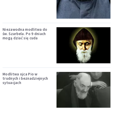
Niezawodna modlitwa do
św. Szarbela. Po 9 dniach
mogą dziać się cuda
Modlitwa ojca Pio w
trudnych i beznadziejnych
sytuacjach