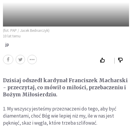
(fot. PAP / Jacek Bednarczyk)
10 lat temu
jp
Dzisiaj odszedł kardynał Franciszek Macharski
- przeczytaj, co mówił o miłości, przebaczeniu i
Bożym Miłosierdziu.
1. My wszyscy jesteśmy przeznaczeni do tego, aby być
diamentami, choć Bóg wie lepiej niż my, ile w nas jest
pęknięć, skaz i węgla, które trzeba szlifować.