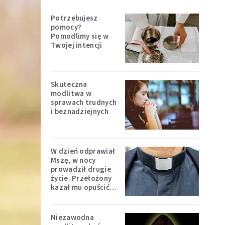
Potrzebujesz
pomocy?
Pomodlimy się w
Twojej intencji
Skuteczna
modlitwa w
sprawach trudnych
i beznadziejnych
W dzień odprawiał
Mszę, w nocy
prowadził drugie
życie. Przełożony
kazał mu opuścić
zakon
Niezawodna