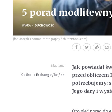
5 porad modlitewny
WIARA
DUCHOWOŚĆ
(fot. Joseph Thomas Photography / shutterstock.com)
8 lat temu
Jak powiadał św
przed obliczem 
Catholic Exchange / br / kk
potrzebujemy: s
Jego dary i wys
Oto pięć porad do 