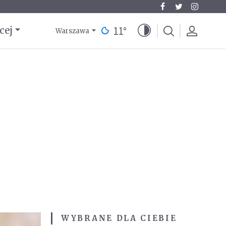
11
°
cej
Warszawa
WYBRANE DLA CIEBIE