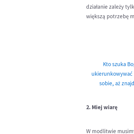
działanie zależy tyl
większą potrzebę m
Kto szuka Bo
ukierunkowywać n
sobie, aż znaj
2. Miej wiarę
W modlitwie musimy