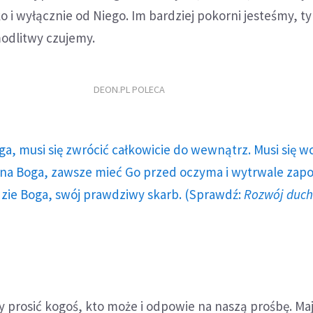
ko i wyłącznie od Niego. Im bardziej pokorni jesteśmy, t
odlitwy czujemy.
DEON.PL POLECA
ga, musi się zwrócić całkowicie do wewnątrz. Musi się w
a Boga, zawsze mieć Go przed oczyma i wytrwale zap
dzie Boga, swój prawdziwy skarb. (Sprawdź:
Rozwój duc
 prosić kogoś, kto może i odpowie na naszą prośbę. Maj