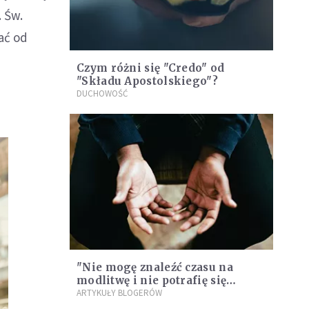
. Św.
ać od
Czym różni się "Credo" od
"Składu Apostolskiego"?
DUCHOWOŚĆ
"Nie mogę znaleźć czasu na
modlitwę i nie potrafię się
skupić, jak już próbuję"
ARTYKUŁY BLOGERÓW