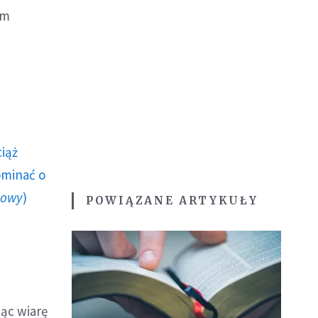
ym
ciąż
ominać o
howy
)
POWIĄZANE ARTYKUŁY
ąc wiarę