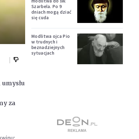
modlitwa do św.
Szarbela. Po 9
dniach mogą dziać
się cuda
Modlitwa ojca Pio
w trudnych i
beznadziejnych
sytuacjach
m umysłu
my za
kwinu: