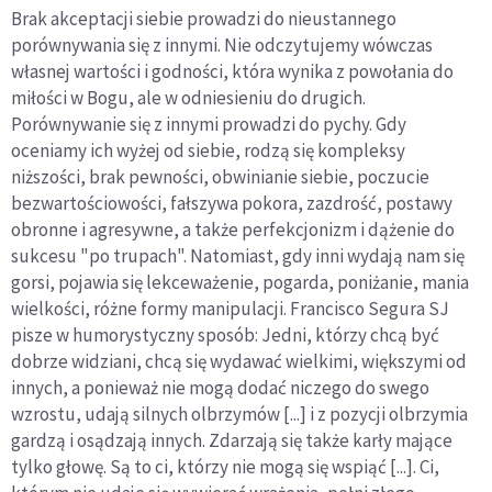
Brak akceptacji siebie prowadzi do nieustannego
porównywania się z innymi. Nie odczytujemy wówczas
własnej wartości i godności, która wynika z powołania do
miłości w Bogu, ale w odniesieniu do drugich.
Porównywanie się z innymi prowadzi do pychy. Gdy
oceniamy ich wyżej od siebie, rodzą się kompleksy
niższości, brak pewności, obwinianie siebie, poczucie
bezwartościowości, fałszywa pokora, zazdrość, postawy
obronne i agresywne, a także perfekcjonizm i dążenie do
sukcesu "po trupach". Natomiast, gdy inni wydają nam się
gorsi, pojawia się lekceważenie, pogarda, poniżanie, mania
wielkości, różne formy manipulacji. Francisco Segura SJ
pisze w humorystyczny sposób: Jedni, którzy chcą być
dobrze widziani, chcą się wydawać wielkimi, większymi od
innych, a ponieważ nie mogą dodać niczego do swego
wzrostu, udają silnych olbrzymów [...] i z pozycji olbrzymia
gardzą i osądzają innych. Zdarzają się także karły mające
tylko głowę. Są to ci, którzy nie mogą się wspiąć [...]. Ci,