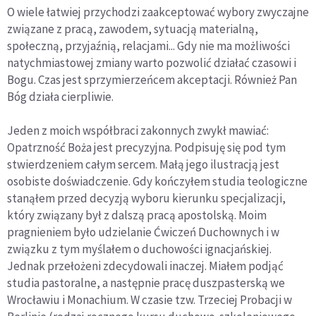
O wiele łatwiej przychodzi zaakceptować wybory zwyczajne
związane z pracą, zawodem, sytuacją materialną,
społeczną, przyjaźnią, relacjami... Gdy nie ma możliwości
natychmiastowej zmiany warto pozwolić działać czasowi i
Bogu. Czas jest sprzymierzeńcem akceptacji. Również Pan
Bóg działa cierpliwie.
Jeden z moich współbraci zakonnych zwykł mawiać:
Opatrzność Boża jest precyzyjna. Podpisuję się pod tym
stwierdzeniem całym sercem. Małą jego ilustracją jest
osobiste doświadczenie. Gdy kończyłem studia teologiczne
stanąłem przed decyzją wyboru kierunku specjalizacji,
który związany był z dalszą pracą apostolską. Moim
pragnieniem było udzielanie Ćwiczeń Duchownych i w
związku z tym myślałem o duchowości ignacjańskiej.
Jednak przełożeni zdecydowali inaczej. Miałem podjąć
studia pastoralne, a następnie pracę duszpasterską we
Wrocławiu i Monachium. W czasie tzw. Trzeciej Probacji w