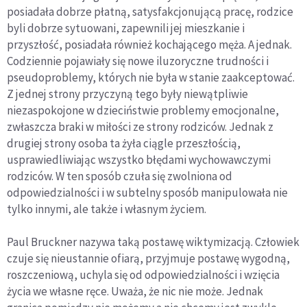
posiadała dobrze płatną, satysfakcjonującą pracę, rodzice
byli dobrze sytuowani, zapewnili jej mieszkanie i
przyszłość, posiadała również kochającego męża. A jednak.
Codziennie pojawiały się nowe iluzoryczne trudności i
pseudoproblemy, których nie była w stanie zaakceptować.
Z jednej strony przyczyną tego były niewątpliwie
niezaspokojone w dzieciństwie problemy emocjonalne,
zwłaszcza braki w miłości ze strony rodziców. Jednak z
drugiej strony osoba ta żyła ciągle przeszłością,
usprawiedliwiając wszystko błędami wychowawczymi
rodziców. W ten sposób czuła się zwolniona od
odpowiedzialności i w subtelny sposób manipulowała nie
tylko innymi, ale także i własnym życiem.
Paul Bruckner nazywa taką postawę wiktymizacją. Człowiek
czuje się nieustannie ofiarą, przyjmuje postawę wygodną,
roszczeniową, uchyla się od odpowiedzialności i wzięcia
życia we własne ręce. Uważa, że nic nie może. Jednak