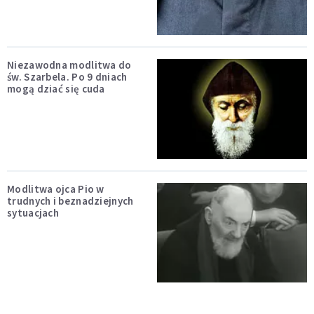
Niezawodna modlitwa do
św. Szarbela. Po 9 dniach
mogą dziać się cuda
Modlitwa ojca Pio w
trudnych i beznadziejnych
sytuacjach