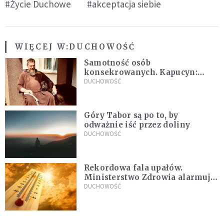
#Życie Duchowe
#akceptacja siebie
WIĘCEJ W:
DUCHOWOŚĆ
Samotność osób
konsekrowanych. Kapucyn:
Życie w pojedynkę rzadko jest
DUCHOWOŚĆ
sielanką
Góry Tabor są po to, by
odważnie iść przez doliny
DUCHOWOŚĆ
Rekordowa fala upałów.
Ministerstwo Zdrowia alarmuje
po doświadczeniach z czerwca
DUCHOWOŚĆ