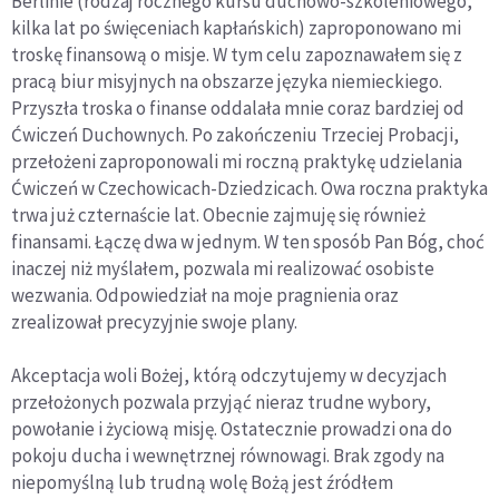
Berlinie (rodzaj rocznego kursu duchowo-szkoleniowego,
kilka lat po święceniach kapłańskich) zaproponowano mi
troskę finansową o misje. W tym celu zapoznawałem się z
pracą biur misyjnych na obszarze języka niemieckiego.
Przyszła troska o finanse oddalała mnie coraz bardziej od
Ćwiczeń Duchownych. Po zakończeniu Trzeciej Probacji,
przełożeni zaproponowali mi roczną praktykę udzielania
Ćwiczeń w Czechowicach-Dziedzicach. Owa roczna praktyka
trwa już czternaście lat. Obecnie zajmuję się również
finansami. Łączę dwa w jednym. W ten sposób Pan Bóg, choć
inaczej niż myślałem, pozwala mi realizować osobiste
wezwania. Odpowiedział na moje pragnienia oraz
zrealizował precyzyjnie swoje plany.
Akceptacja woli Bożej, którą odczytujemy w decyzjach
przełożonych pozwala przyjąć nieraz trudne wybory,
powołanie i życiową misję. Ostatecznie prowadzi ona do
pokoju ducha i wewnętrznej równowagi. Brak zgody na
niepomyślną lub trudną wolę Bożą jest źródłem