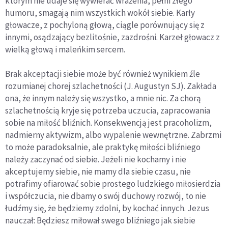
którym nie udaje się wywierać wrażenia, pełni złego
humoru, smagają nim wszystkich wokół siebie. Karły
głowacze, z pochyloną głową, ciągle porównujący się z
innymi, osądzający bezlitośnie, zazdrośni. Karzeł głowacz z
wielką głową i maleńkim sercem.
Brak akceptacji siebie może być również wynikiem źle
rozumianej chorej szlachetności (J. Augustyn SJ). Zakłada
ona, że innym należy się wszystko, a mnie nic. Za chorą
szlachetnością kryje się potrzeba uczucia, zapracowania
sobie na miłość bliźnich. Konsekwencją jest pracoholizm,
nadmierny aktywizm, albo wypalenie wewnętrzne. Zabrzmi
to może paradoksalnie, ale praktykę miłości bliźniego
należy zaczynać od siebie. Jeżeli nie kochamy i nie
akceptujemy siebie, nie mamy dla siebie czasu, nie
potrafimy ofiarować sobie prostego ludzkiego miłosierdzia
i współczucia, nie dbamy o swój duchowy rozwój, to nie
łudźmy się, że będziemy zdolni, by kochać innych. Jezus
nauczał: Będziesz miłował swego bliźniego jak siebie