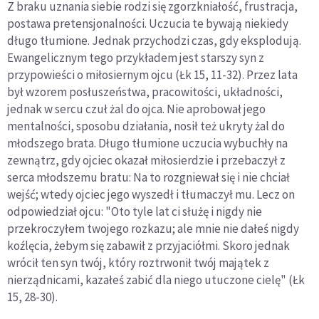
Z braku uznania siebie rodzi się zgorzkniałość, frustracja,
postawa pretensjonalności. Uczucia te bywają niekiedy
długo tłumione. Jednak przychodzi czas, gdy eksplodują.
Ewangelicznym tego przykładem jest starszy syn z
przypowieści o miłosiernym ojcu (Łk 15, 11-32). Przez lata
był wzorem posłuszeństwa, pracowitości, układności,
jednak w sercu czuł żal do ojca. Nie aprobował jego
mentalności, sposobu działania, nosił też ukryty żal do
młodszego brata. Długo tłumione uczucia wybuchły na
zewnątrz, gdy ojciec okazał miłosierdzie i przebaczył z
serca młodszemu bratu: Na to rozgniewał się i nie chciał
wejść; wtedy ojciec jego wyszedł i tłumaczył mu. Lecz on
odpowiedział ojcu: "Oto tyle lat ci służę i nigdy nie
przekroczyłem twojego rozkazu; ale mnie nie dałeś nigdy
koźlęcia, żebym się zabawił z przyjaciółmi. Skoro jednak
wrócił ten syn twój, który roztrwonił twój majątek z
nierządnicami, kazałeś zabić dla niego utuczone cielę" (Łk
15, 28-30).