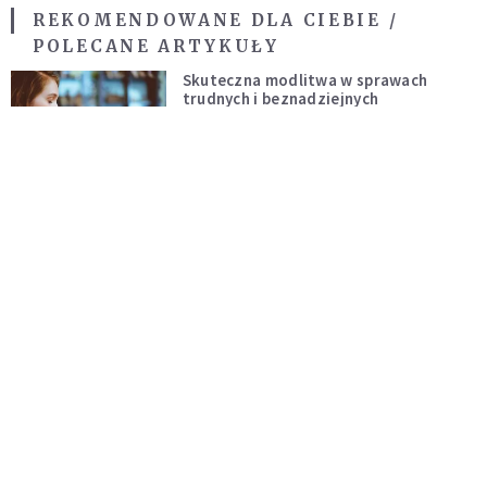
REKOMENDOWANE DLA CIEBIE /
POLECANE ARTYKUŁY
Skuteczna modlitwa w sprawach
trudnych i beznadziejnych
DUCHOWOŚĆ
Niezawodna modlitwa do św. Szarbela.
Po 9 dniach mogą dziać się cuda
DUCHOWOŚĆ
Modlitwa ojca Pio w trudnych i
beznadziejnych sytuacjach
DUCHOWOŚĆ
„Autentyczność się nie niesie”.
Katoliczki o presji i sile social mediów
WIARA