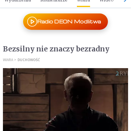
Radio DEON Modlitwa
Bezsilny nie znaczy bezradny
WIARA
DUCHOWOŚĆ