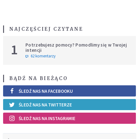
NAJCZĘŚCIEJ CZYTANE
1
Potrzebujesz pomocy? Pomodlimy się w Twojej
intencji
62 komentarzy
BĄDŹ NA BIEŻĄCO
ŚLEDŹ NAS NA FACEBOOKU
ŚLEDŹ NAS NA TWITTERZE
ŚLEDŹ NAS NA INSTAGRAMIE