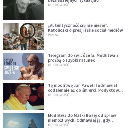
beznadziejnych sytuacjach
DUCHOWOŚĆ
„Autentyczność się nie niesie”.
Katoliczki o presji i sile social mediów
WIARA
Telegram do św. Józefa. Modlitwa z
prośbą o szybki ratunek
DUCHOWOŚĆ
Tę modlitwę Jan Paweł II odmawiał
codziennie aż do śmierci. Podyktował
mu ją ojciec
DUCHOWOŚĆ
Modlitwa do Matki Bożej od spraw
niemożliwych. Odmawiaj ją, gdy
wszystko idzie źle
DUCHOWOŚĆ