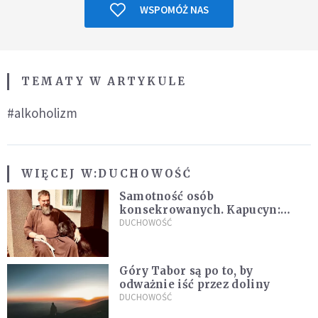
WSPOMÓŻ NAS
TEMATY W ARTYKULE
#alkoholizm
WIĘCEJ W:
DUCHOWOŚĆ
Samotność osób
konsekrowanych. Kapucyn:
Życie w pojedynkę rzadko jest
DUCHOWOŚĆ
sielanką
Góry Tabor są po to, by
odważnie iść przez doliny
DUCHOWOŚĆ