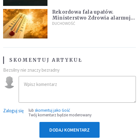
Rekordowa fala upałów.
Ministerstwo Zdrowia alarmuje
po doświadczeniach z czerwca
DUCHOWOŚĆ
SKOMENTUJ ARTYKUŁ
Bezsilny nie znaczy bezradny
Zaloguj się
lub
skomentuj jako Gość
Twój komentarz będzie moderowany
DODAJ KOMENTARZ