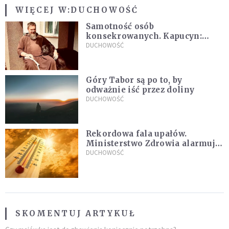
WIĘCEJ W:
DUCHOWOŚĆ
Samotność osób
konsekrowanych. Kapucyn:
Życie w pojedynkę rzadko jest
DUCHOWOŚĆ
sielanką
Góry Tabor są po to, by
odważnie iść przez doliny
DUCHOWOŚĆ
Rekordowa fala upałów.
Ministerstwo Zdrowia alarmuje
po doświadczeniach z czerwca
DUCHOWOŚĆ
SKOMENTUJ ARTYKUŁ