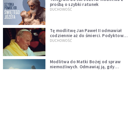
prośbą o szybki ratunek
DUCHOWOŚĆ
Tę modlitwę Jan Paweł II odmawiał
codziennie aż do śmierci. Podyktował
mu ją ojciec
DUCHOWOŚĆ
Modlitwa do Matki Bożej od spraw
niemożliwych. Odmawiaj ją, gdy
wszystko idzie źle
DUCHOWOŚĆ
Do wielkiego światła idzie się przez
wielkie ciemności
CZYTELNIA