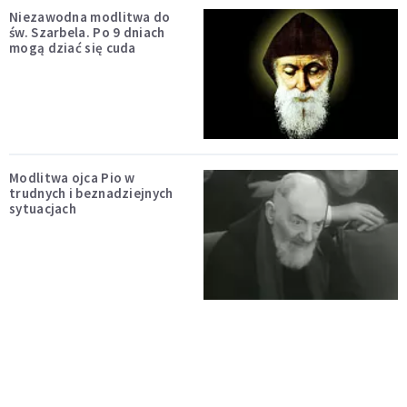
Niezawodna modlitwa do
św. Szarbela. Po 9 dniach
mogą dziać się cuda
Modlitwa ojca Pio w
trudnych i beznadziejnych
sytuacjach