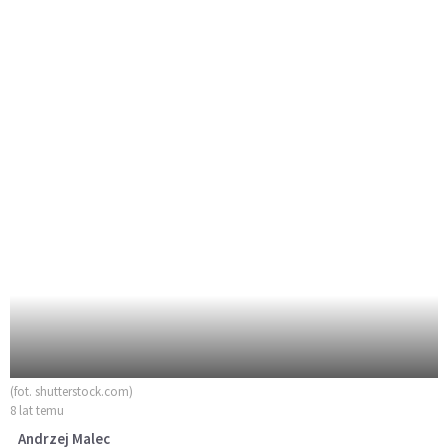
(fot. shutterstock.com)
8 lat temu
Andrzej Malec