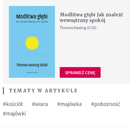
Modlitwa głębi Jak znaleźć
wewnętrzny spokój
Thomas Keating OCSO
SPRAWDŹ CENĘ
TEMATY W ARTYKULE
#kościół
#wiara
#majówka
#pobożność
#majówki