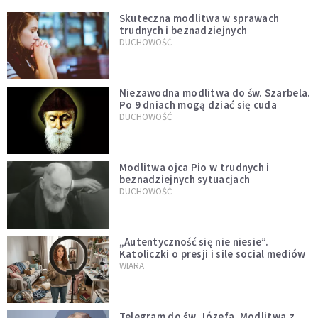
Skuteczna modlitwa w sprawach
trudnych i beznadziejnych
DUCHOWOŚĆ
Niezawodna modlitwa do św. Szarbela.
Po 9 dniach mogą dziać się cuda
DUCHOWOŚĆ
Modlitwa ojca Pio w trudnych i
beznadziejnych sytuacjach
DUCHOWOŚĆ
„Autentyczność się nie niesie”.
Katoliczki o presji i sile social mediów
WIARA
Telegram do św. Józefa. Modlitwa z