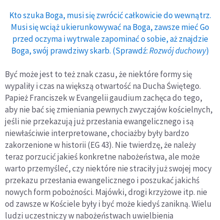
Kto szuka Boga, musi się zwrócić całkowicie do wewnątrz.
Musi się wciąż ukierunkowywać na Boga, zawsze mieć Go
przed oczyma i wytrwale zapominać o sobie, aż znajdzie
Boga, swój prawdziwy skarb. (Sprawdź:
Rozwój duchowy
)
Być może jest to też znak czasu, że niektóre formy się
wypaliły i czas na większą otwartość na Ducha Świętego.
Papież Franciszek w Evangelii gaudium zachęca do tego,
aby nie bać się zmieniania pewnych zwyczajów kościelnych,
jeśli nie przekazują już przesłania ewangelicznego i są
niewłaściwie interpretowane, chociażby były bardzo
zakorzenione w historii (EG 43). Nie twierdzę, że należy
teraz porzucić jakieś konkretne nabożeństwa, ale może
warto przemyśleć, czy niektóre nie straciły już swojej mocy
przekazu przesłania ewangelicznego i poszukać jakichś
nowych form pobożności. Majówki, drogi krzyżowe itp. nie
od zawsze w Kościele były i być może kiedyś zanikną. Wielu
ludzi uczestniczy w nabożeństwach uwielbienia