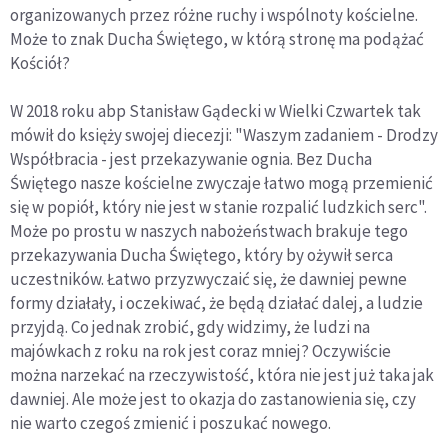
organizowanych przez różne ruchy i wspólnoty kościelne.
Może to znak Ducha Świętego, w którą stronę ma podążać
Kościół?
W 2018 roku abp Stanisław Gądecki w Wielki Czwartek tak
mówił do księży swojej diecezji: "Waszym zadaniem - Drodzy
Współbracia - jest przekazywanie ognia. Bez Ducha
Świętego nasze kościelne zwyczaje łatwo mogą przemienić
się w popiół, który nie jest w stanie rozpalić ludzkich serc".
Może po prostu w naszych nabożeństwach brakuje tego
przekazywania Ducha Świętego, który by ożywił serca
uczestników. Łatwo przyzwyczaić się, że dawniej pewne
formy działały, i oczekiwać, że będą działać dalej, a ludzie
przyjdą. Co jednak zrobić, gdy widzimy, że ludzi na
majówkach z roku na rok jest coraz mniej? Oczywiście
można narzekać na rzeczywistość, która nie jest już taka jak
dawniej. Ale może jest to okazja do zastanowienia się, czy
nie warto czegoś zmienić i poszukać nowego.