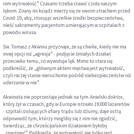
nim wytrwałość.” Czasami trzeba stawić czoła naszym
lękom. Znany mi ksiądz mierzy się ze swoim strachem przed
Covid-19, aby, stosując wszelkie środki bezpieczeństwa,
nieść sakramenty pacjentom umierającym w szpitalach z
powodu wirusa.
Św. Tomasz z Akwinu przyznaje, że są chwile, kiedy nie ma
innej opcji niż „agresja” - podjęcie śmiałych działań
przeciwko temu, co wywołuje lęk. Mimo to stara się
podkreślić, że „głównym aktem męstwa jest wytrwałość,
czyli raczej stanie nieruchomo pośród niebezpieczeństw niż
uderzanie w nie”.
Akwinata nie poprzestaje jednak na tym. Anielski doktor,
który żył w czasach, gdy w Europie istniało 19.000 lazaretów
- szpitali izolujących ofiary trądu lub dżumy, daje ostrą
odpowiedź tym, którzy mogliby się z nim nie zgodzić,
twierdząc, że chrześcijańskim działaniem byłoby
„zmężnieć”. Podkreśla, że wytrwałość nie tylko jest