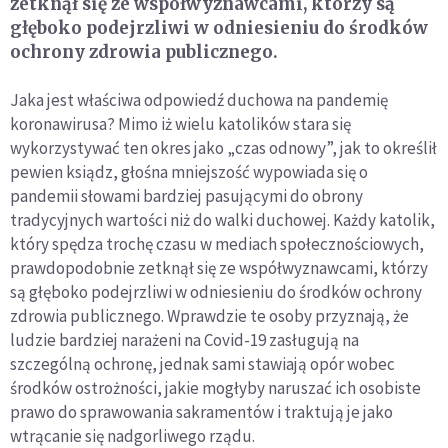
zetknął się ze współwyznawcami, którzy są
głęboko podejrzliwi w odniesieniu do środków
ochrony zdrowia publicznego.
Jaka jest właściwa odpowiedź duchowa na pandemię
koronawirusa? Mimo iż wielu katolików stara się
wykorzystywać ten okres jako „czas odnowy”, jak to określił
pewien ksiądz, głośna mniejszość wypowiada się o
pandemii słowami bardziej pasującymi do obrony
tradycyjnych wartości niż do walki duchowej. Każdy katolik,
który spędza trochę czasu w mediach społecznościowych,
prawdopodobnie zetknął się ze współwyznawcami, którzy
są głęboko podejrzliwi w odniesieniu do środków ochrony
zdrowia publicznego. Wprawdzie te osoby przyznają, że
ludzie bardziej narażeni na Covid-19 zasługują na
szczególną ochronę, jednak sami stawiają opór wobec
środków ostrożności, jakie mogłyby naruszać ich osobiste
prawo do sprawowania sakramentów i traktują je jako
wtrącanie się nadgorliwego rządu.