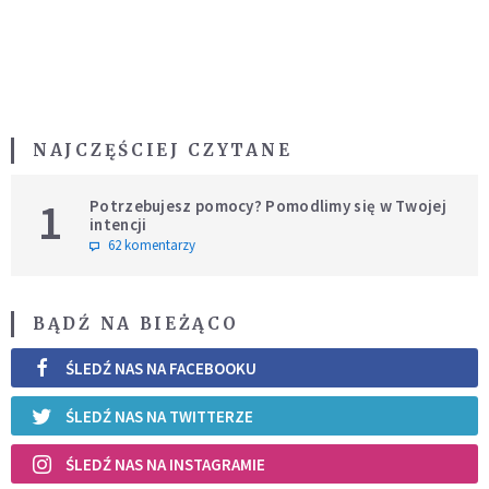
NAJCZĘŚCIEJ CZYTANE
1
Potrzebujesz pomocy? Pomodlimy się w Twojej
intencji
62 komentarzy
BĄDŹ NA BIEŻĄCO
ŚLEDŹ NAS NA FACEBOOKU
ŚLEDŹ NAS NA TWITTERZE
ŚLEDŹ NAS NA INSTAGRAMIE