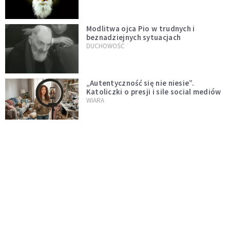
Modlitwa ojca Pio w trudnych i
beznadziejnych sytuacjach
DUCHOWOŚĆ
„Autentyczność się nie niesie”.
Katoliczki o presji i sile social mediów
WIARA
Telegram do św. Józefa. Modlitwa z
prośbą o szybki ratunek
DUCHOWOŚĆ
Tę modlitwę Jan Paweł II odmawiał
codziennie aż do śmierci. Podyktował
mu ją ojciec
DUCHOWOŚĆ