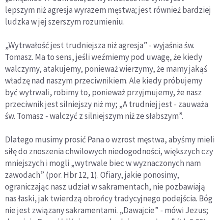
lepszym niż agresja wyrazem męstwa; jest również bardziej
ludzka w jej szerszym rozumieniu.
„Wytrwałość jest trudniejsza niż agresja” - wyjaśnia św.
Tomasz. Ma to sens, jeśli weźmiemy pod uwagę, że kiedy
walczymy, atakujemy, ponieważ wierzymy, że mamy jakąś
władzę nad naszym przeciwnikiem. Ale kiedy próbujemy
być wytrwali, robimy to, ponieważ przyjmujemy, że nasz
przeciwnik jest silniejszy niż my; „A trudniej jest - zauważa
św. Tomasz - walczyć z silniejszym niż ze słabszym”.
Dlatego musimy prosić Pana o wzrost męstwa, abyśmy mieli
siłę do znoszenia chwilowych niedogodności, większych czy
mniejszych i mogli „wytrwale biec w wyznaczonych nam
zawodach” (por. Hbr 12, 1). Ofiary, jakie ponosimy,
ograniczając nasz udział w sakramentach, nie pozbawiają
nas łaski, jak twierdzą obrońcy tradycyjnego podejścia. Bóg
nie jest związany sakramentami. „Dawajcie” - mówi Jezus;