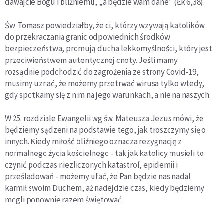
dawajcie Bogu i bliźniemu, „a będzie wam dane” (Łk 6,38).
Św. Tomasz powiedziałby, że ci, którzy wzywają katolików
do przekraczania granic odpowiednich środków
bezpieczeństwa, promują ducha lekkomyślności, który jest
przeciwieństwem autentycznej cnoty. Jeśli mamy
rozsądnie podchodzić do zagrożenia ze strony Covid-19,
musimy uznać, że możemy przetrwać wirusa tylko wtedy,
gdy spotkamy się z nim na jego warunkach, a nie na naszych.
W 25. rozdziale Ewangelii wg św. Mateusza Jezus mówi, że
będziemy sądzeni na podstawie tego, jak troszczymy się o
innych. Kiedy miłość bliźniego oznacza rezygnację z
normalnego życia kościelnego - tak jak katolicy musieli to
czynić podczas niezliczonych katastrof, epidemii i
prześladowań - możemy ufać, że Pan będzie nas nadal
karmił swoim Duchem, aż nadejdzie czas, kiedy będziemy
mogli ponownie razem świętować.