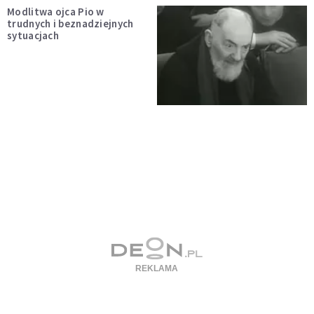
Modlitwa ojca Pio w
trudnych i beznadziejnych
sytuacjach