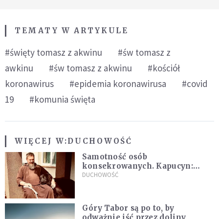
TEMATY W ARTYKULE
#święty tomasz z akwinu
#św tomasz z
awkinu
#św tomasz z akwinu
#kościół
koronawirus
#epidemia koronawirusa
#covid
19
#komunia święta
WIĘCEJ W:
DUCHOWOŚĆ
Samotność osób
konsekrowanych. Kapucyn:
Życie w pojedynkę rzadko jest
DUCHOWOŚĆ
sielanką
Góry Tabor są po to, by
odważnie iść przez doliny