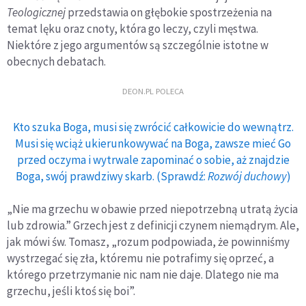
Teologicznej
przedstawia on głębokie spostrzeżenia na
temat lęku oraz cnoty, która go leczy, czyli męstwa.
Niektóre z jego argumentów są szczególnie istotne w
obecnych debatach.
DEON.PL POLECA
Kto szuka Boga, musi się zwrócić całkowicie do wewnątrz.
Musi się wciąż ukierunkowywać na Boga, zawsze mieć Go
przed oczyma i wytrwale zapominać o sobie, aż znajdzie
Boga, swój prawdziwy skarb. (Sprawdź:
Rozwój duchowy
)
„Nie ma grzechu w obawie przed niepotrzebną utratą życia
lub zdrowia.” Grzech jest z definicji czynem niemądrym. Ale,
jak mówi św. Tomasz, „rozum podpowiada, że powinniśmy
wystrzegać się zła, któremu nie potrafimy się oprzeć, a
którego przetrzymanie nic nam nie daje. Dlatego nie ma
grzechu, jeśli ktoś się boi”.