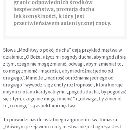
granic odpowiednich środków
bezpieczeństwa, promują ducha
lekkomyślności, który jest
przeciwieństwem autentycznej cnoty.
Słowa „Modlitwy o pokój ducha” dają przykład męstwa w
działaniu: „O Boże, użycz mi pogody ducha, abym godził się
z tym, czego nie mogę zmienić, odwagi, abym zmieniał to,
co mogę zmienić i mądrości, abym odróżniał jedno od
drugiego.”. Mimo że „mądrość odróżniania jednego od
drugiego” wywodzi się z cnoty roztropności, która kieruje
innymi cnotami kardynalnymi, „pogoda ducha, by pogodzić
się z tym, czego nie mogę zmienić” i „odwaga, by zmienić
to, co mogę” są aspektami męstwa.
To prowadzi nas do ostatniego argumentu św. Tomasza:
„Głównym przejawem cnoty męstwa nie jest agresja. Jest