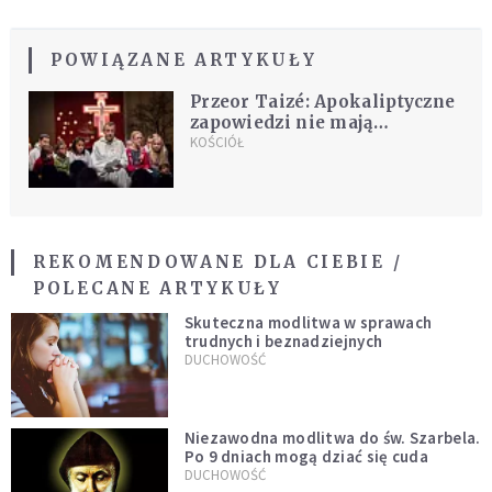
POWIĄZANE ARTYKUŁY
Przeor Taizé: Apokaliptyczne
zapowiedzi nie mają
ostatniego słowa w Ewangelii
KOŚCIÓŁ
REKOMENDOWANE DLA CIEBIE /
POLECANE ARTYKUŁY
Skuteczna modlitwa w sprawach
trudnych i beznadziejnych
DUCHOWOŚĆ
Niezawodna modlitwa do św. Szarbela.
Po 9 dniach mogą dziać się cuda
DUCHOWOŚĆ