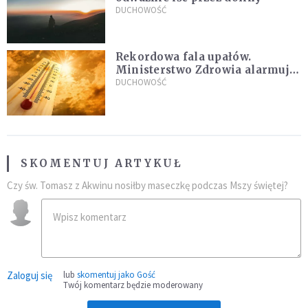
DUCHOWOŚĆ
Rekordowa fala upałów.
Ministerstwo Zdrowia alarmuje
po doświadczeniach z czerwca
DUCHOWOŚĆ
SKOMENTUJ ARTYKUŁ
Czy św. Tomasz z Akwinu nosiłby maseczkę podczas Mszy świętej?
Zaloguj się
lub
skomentuj jako Gość
Twój komentarz będzie moderowany