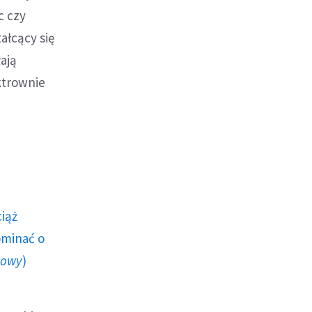
c czy
ałcący się
ają
ktrownie
ciąż
ominać o
howy
)