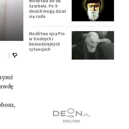
modlitwa do św.
Szarbela. Po 9
dniach mogą dziać
się cuda
Modlitwa ojca Pio
w trudnych i
beznadziejnych
sytuacjach
nnymi
rawdę
sobom,