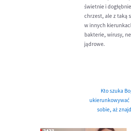
świetnie i dogłębni
chrzest, ale z taką
w innych kierunkach
bakterie, wirusy, 
jądrowe.
Kto szuka Bo
ukierunkowywać n
sobie, aż znaj