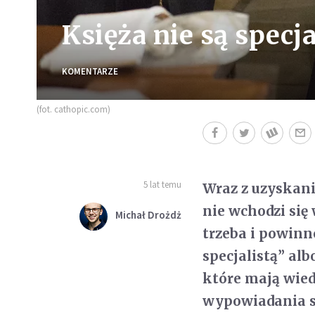
Księża nie są specj
KOMENTARZE
(fot. cathopic.com)
5 lat temu
Wraz z uzyskan
nie wchodzi si
Michał Drożdż
trzeba i powinn
specjalistą” alb
które mają wied
wypowiadania s