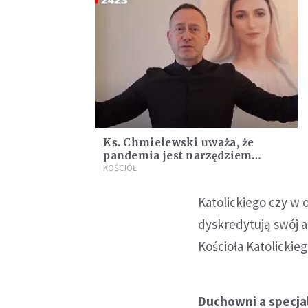
Ks. Chmielewski uważa, że
pandemia jest narzędziem
szatana i nazywa ją "pandemią
KOŚCIÓŁ
strachu"
Katolickiego czy w o
dyskredytują swój a
Kościoła Katolickieg
Duchowni a specjal