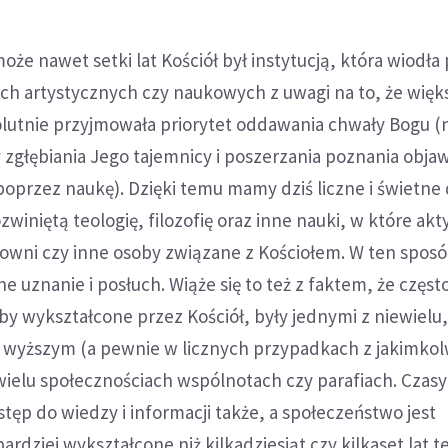
może nawet setki lat Kościół był instytucją, która wiodł
ch artystycznych czy naukowych z uwagi na to, że więk
lutnie przyjmowała priorytet oddawania chwały Bogu (
 zgłębiania Jego tajemnicy i poszerzania poznania objaw
poprzez naukę). Dzięki temu mamy dziś liczne i świetne 
zwiniętą teologię, filozofię oraz inne nauki, w które ak
howni czy inne osoby związane z Kościołem. W ten spos
e uznanie i posłuch. Wiąże się to też z faktem, że częst
by wykształcone przez Kościół, były jednymi z niewielu
 wyższym (a pewnie w licznych przypadkach z jakimkol
ielu społecznościach wspólnotach czy parafiach. Czasy 
stęp do wiedzy i informacji także, a społeczeństwo jest
rdziej wykształcone niż kilkadziesiąt czy kilkaset lat t