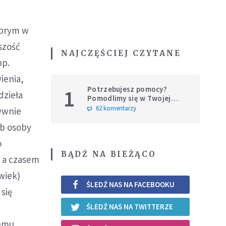
a prym w
szość
NAJCZĘŚCIEJ CZYTANE
np.
ienia,
Potrzebujesz pomocy?
1
dzieła
Pomodlimy się w Twojej
intencji
62 komentarzy
tywnie
ób osoby
o
BĄDŹ NA BIEŻĄCO
, a czasem
wiek)
ŚLEDŹ NAS NA FACEBOOKU
się
ŚLEDŹ NAS NA TWITTERZE
emu.