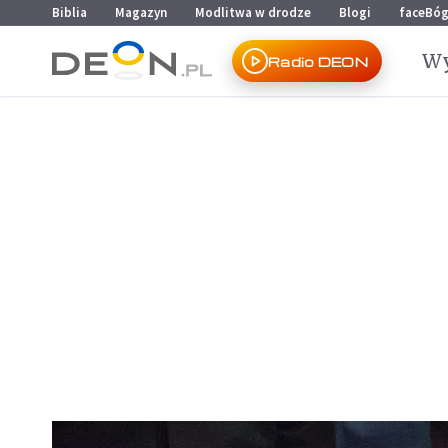
Przejdź do menu głównego
Przejdź do treści
Biblia
Magazyn
Modlitwa w drodze
Blogi
faceBó
Wy
Radio DEON