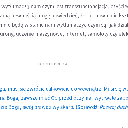
e wytłumaczą nam czym jest transsubstancjacja, czyście
 samą pewnością mogę powiedzieć, że duchowni nie kszt
 nie będą w stanie nam wytłumaczyć czym są i jak dział
neurony, uczenie maszynowe, internet, samoloty czy ele
DEON.PL POLECA
ga, musi się zwrócić całkowicie do wewnątrz. Musi się w
a Boga, zawsze mieć Go przed oczyma i wytrwale zap
dzie Boga, swój prawdziwy skarb. (Sprawdź:
Rozwój duc