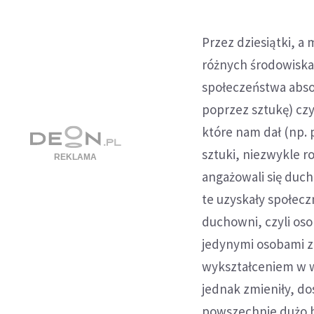
Przez dziesiątki, a 
różnych środowiska
społeczeństwa abso
poprzez sztukę) czy
które nam dał (np. 
sztuki, niezwykle ro
angażowali się duc
te uzyskały społeczn
duchowni, czyli oso
jedynymi osobami z
wykształceniem w w
jednak zmieniły, do
powszechnie dużo ba