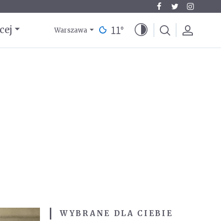
11
°
cej
Warszawa
WYBRANE DLA CIEBIE