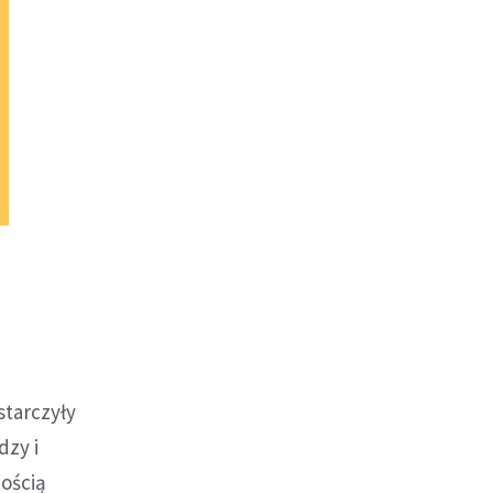
starczyły
dzy i
nością