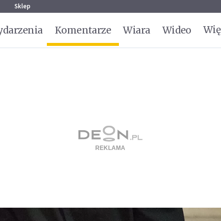
g
Sklep
Wię
darzenia
Komentarze
Wiara
Wideo