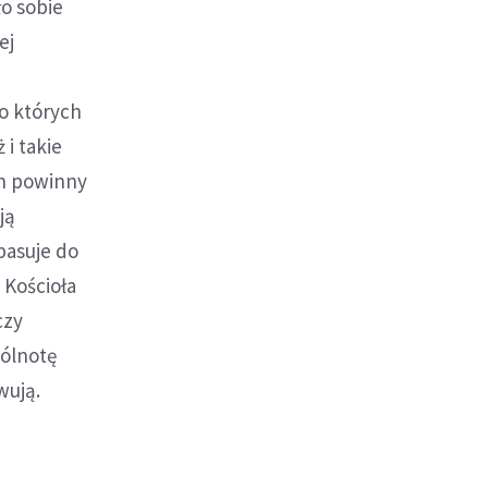
o sobie
ej
o których
 i takie
ch powinny
ją
pasuje do
 Kościoła
czy
pólnotę
wują.