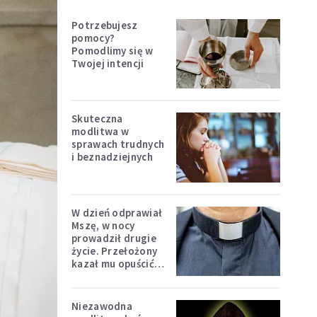
Potrzebujesz
pomocy?
Pomodlimy się w
Twojej intencji
Skuteczna
modlitwa w
sprawach trudnych
i beznadziejnych
W dzień odprawiał
Mszę, w nocy
prowadził drugie
życie. Przełożony
kazał mu opuścić
zakon
Niezawodna