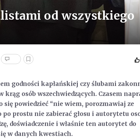
alistami od wszystkiego
iem godności kapłańskiej czy ślubami zako
ę w krąg osób wszechwiedzących. Czasem nap
o się powiedzieć “nie wiem, porozmawiaj ze
o po prostu nie zabierać głosu i autorytetu o
zę, doświadczenie i właśnie ten autorytet do
ię w danych kwestiach.