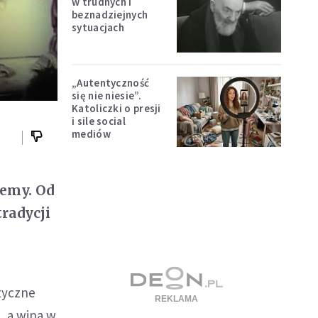
w trudnych i
beznadziejnych
sytuacjach
„Autentyczność
się nie niesie”.
Katoliczki o presji
i sile social
mediów
iemy. Od
tradycji
tyczne
, a wina w