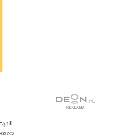
ąpili
boszcz