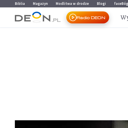
Przejdź do menu głównego
Przejdź do treści
Biblia
Magazyn
Modlitwa w drodze
Blogi
faceBó
Wy
Radio DEON