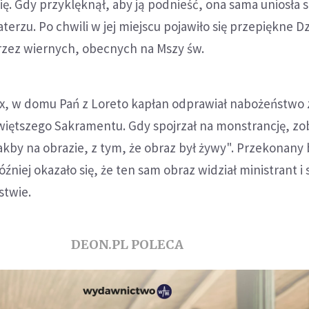
. Gdy przyklęknął, aby ją podnieść, ona sama uniosła si
terzu. Po chwili w jej miejscu pojawiło się przepiękne D
rzez wiernych, obecnych na Mszy św.
ux, w domu Pań z Loreto kapłan odprawiał nabożeństwo 
iętszego Sakramentu. Gdy spojrzał na monstrancję, zo
jakby na obrazie, z tym, że obraz był żywy". Przekonany 
Później okazało się, że ten sam obraz widział ministrant i 
stwie.
DEON.PL POLECA