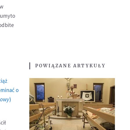
 w
i umyto
 odbite
POWIĄZANE ARTYKUŁY
ciąż
ominać o
howy
)
cił