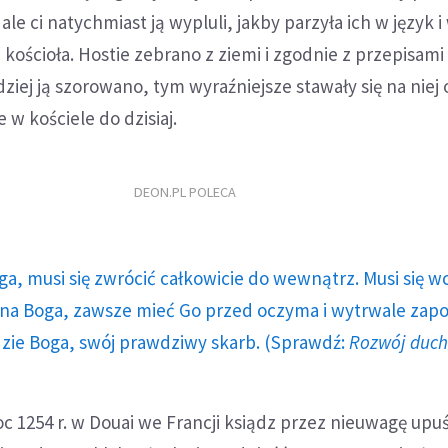
 ale ci natychmiast ją wypluli, jakby parzyła ich w język i
 kościoła. Hostie zebrano z ziemi i zgodnie z przepisam
dziej ją szorowano, tym wyraźniejsze stawały się na niej
 w kościele do dzisiaj.
DEON.PL POLECA
ga, musi się zwrócić całkowicie do wewnątrz. Musi się w
a Boga, zawsze mieć Go przed oczyma i wytrwale zap
dzie Boga, swój prawdziwy skarb. (Sprawdź:
Rozwój duc
 1254 r. w Douai we Francji ksiądz przez nieuwagę upuś