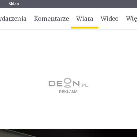
g
Sklep
Wię
darzenia
Komentarze
Wiara
Wideo