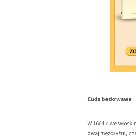
Cuda bezkrwawe
W 1604 r. we włosk
dwaj mężczyźni, zn