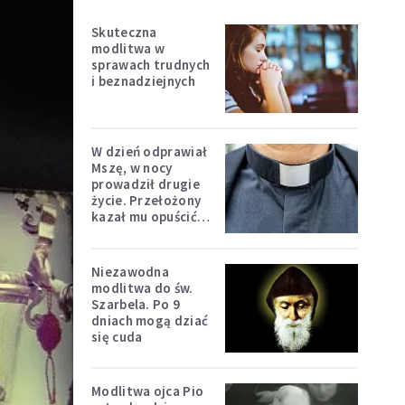
Skuteczna
modlitwa w
sprawach trudnych
i beznadziejnych
W dzień odprawiał
Mszę, w nocy
prowadził drugie
życie. Przełożony
kazał mu opuścić
zakon
Niezawodna
modlitwa do św.
Szarbela. Po 9
dniach mogą dziać
się cuda
Modlitwa ojca Pio