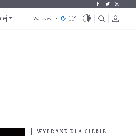
11
°
cej
Warszawa
WYBRANE DLA CIEBIE