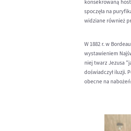
konsekrowaną hostię
spoczęła na puryfika
widziane również p
W 1882 r. w Bordea
wystawieniem Najśw
niej twarz Jezusa "
doświadczył iluzji. 
obecne na nabożeń