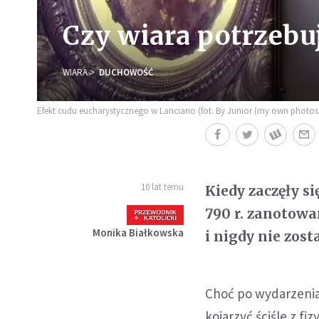
Czy wiara potrzebu
WIARA
DUCHOWOŚĆ
Efekt cudu eucharystycznego w Lanciano (fot. By Junior (my own photo
10 lat temu
Kiedy zaczęły s
790 r. zanotowa
Monika Białkowska
i nigdy nie zost
Choć po wydarzenia
kojarzyć ściśle z f