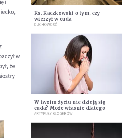
ę i
ziecko,
Ks. Kaczkowski o tym, czy
wierzył w cuda
DUCHOWOŚĆ
z
baczył w
był, że
siostry
W twoim życiu nie dzieją się
cuda? Może własnie dlatego
ARTYKUŁY BLOGERÓW