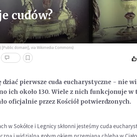
je cudów?
s) [Public domain], via Wikimedia Commons)
ię dziać pierwsze cuda eucharystyczne - nie w
no ich około 130. Wiele z nich funkcjonuje w 
ało oficjalnie przez Kościół potwierdzonych.
ch w Sokółce i Legnicy skłonni jesteśmy cuda eucharys
izyczną i widzialną gołym okiem przemianą chleba w Ciało