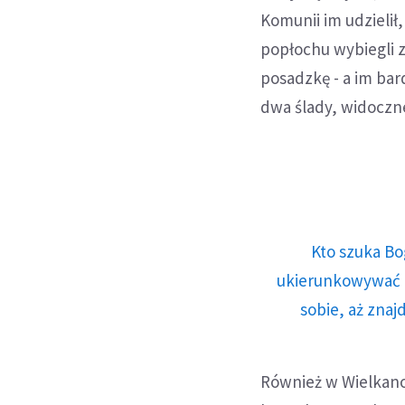
Komunii im udzielił,
popłochu wybiegli z
posadzkę - a im bar
dwa ślady, widoczne
Kto szuka Bo
ukierunkowywać n
sobie, aż znaj
Również w Wielkanoc