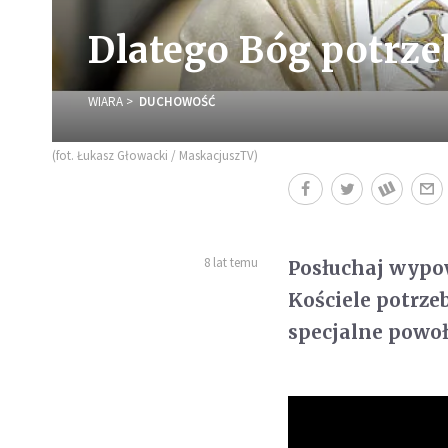
Dlatego Bóg potrze
WIARA
DUCHOWOŚĆ
(fot. Łukasz Głowacki / MaskacjuszTV)
8 lat temu
Posłuchaj wypow
Kościele potrzeb
specjalne powoł