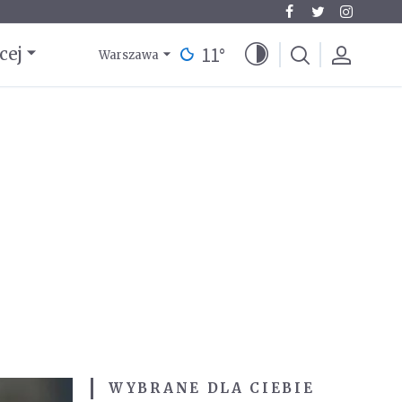
11
°
cej
Warszawa
WYBRANE DLA CIEBIE