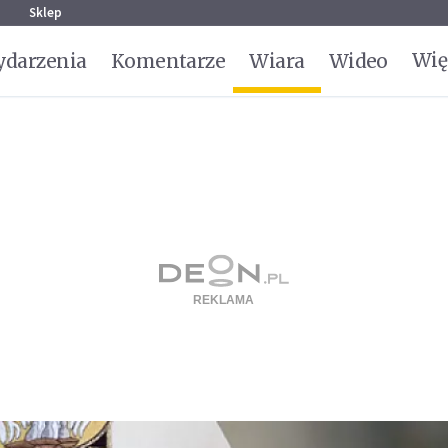
g
Sklep
Wię
darzenia
Komentarze
Wiara
Wideo