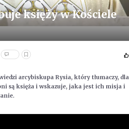
buje księży w Kościele
iedzi arcybiskupa Rysia, który tłumaczy, dl
ni są księża i wskazuje, jaka jest ich misja i
anie.