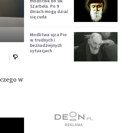
modlitwa do św.
Szarbela. Po 9
dniach mogą dziać
się cuda
Modlitwa ojca Pio
w trudnych i
beznadziejnych
sytuacjach
aczego w