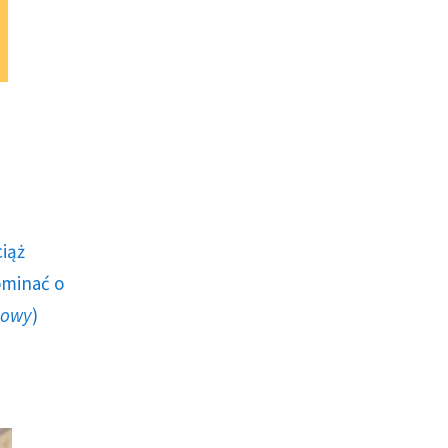
ciąż
ominać o
howy
)