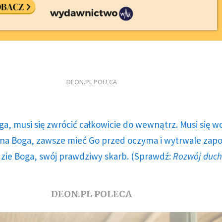
DEON.PL POLECA
ga, musi się zwrócić całkowicie do wewnątrz. Musi się w
a Boga, zawsze mieć Go przed oczyma i wytrwale zap
dzie Boga, swój prawdziwy skarb. (Sprawdź:
Rozwój duc
DEON.PL POLECA