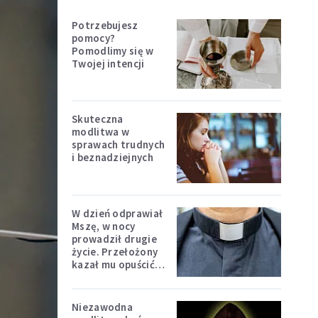
Potrzebujesz
pomocy?
Pomodlimy się w
Twojej intencji
Skuteczna
modlitwa w
sprawach trudnych
i beznadziejnych
W dzień odprawiał
Mszę, w nocy
prowadził drugie
życie. Przełożony
kazał mu opuścić
zakon
Niezawodna