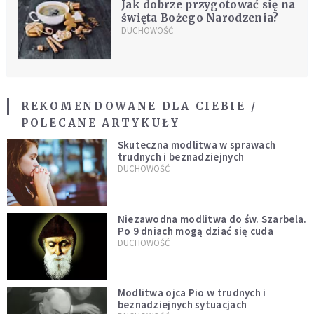
Jak dobrze przygotować się na
święta Bożego Narodzenia?
DUCHOWOŚĆ
REKOMENDOWANE DLA CIEBIE /
POLECANE ARTYKUŁY
Skuteczna modlitwa w sprawach
trudnych i beznadziejnych
DUCHOWOŚĆ
Niezawodna modlitwa do św. Szarbela.
Po 9 dniach mogą dziać się cuda
DUCHOWOŚĆ
Modlitwa ojca Pio w trudnych i
beznadziejnych sytuacjach