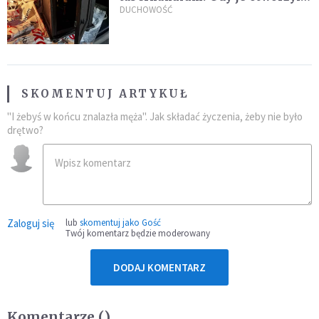
"zapach świeżego chleba
DUCHOWOŚĆ
zdominował smród spalenizny"
SKOMENTUJ ARTYKUŁ
"I żebyś w końcu znalazła męża". Jak składać życzenia, żeby nie było
drętwo?
Zaloguj się
lub
skomentuj jako Gość
Twój komentarz będzie moderowany
DODAJ KOMENTARZ
Komentarze (
)