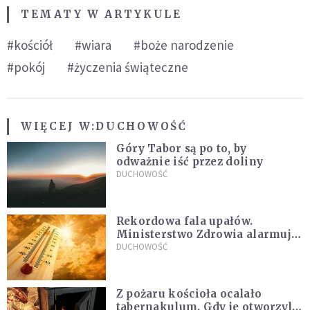
TEMATY W ARTYKULE
#kościół
#wiara
#boże narodzenie
#pokój
#życzenia świąteczne
WIĘCEJ W:
DUCHOWOŚĆ
Góry Tabor są po to, by
odważnie iść przez doliny
DUCHOWOŚĆ
Rekordowa fala upałów.
Ministerstwo Zdrowia alarmuje
po doświadczeniach z czerwca
DUCHOWOŚĆ
Z pożaru kościoła ocalało
tabernakulum. Gdy je otworzyli,