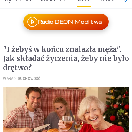
Radio DEON Modlitwa
"I żebyś w końcu znalazła męża".
Jak składać życzenia, żeby nie było
drętwo?
WIARA
DUCHOWOŚĆ