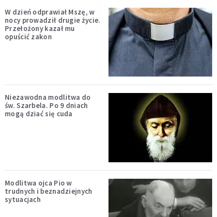
W dzień odprawiał Mszę, w
nocy prowadził drugie życie.
Przełożony kazał mu
opuścić zakon
Niezawodna modlitwa do
św. Szarbela. Po 9 dniach
mogą dziać się cuda
Modlitwa ojca Pio w
trudnych i beznadziejnych
sytuacjach