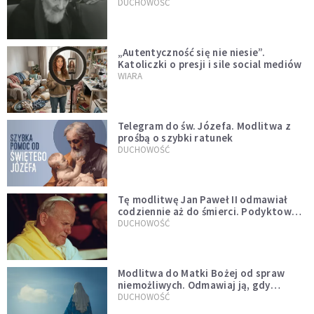
DUCHOWOŚĆ
„Autentyczność się nie niesie”.
Katoliczki o presji i sile social mediów
WIARA
Telegram do św. Józefa. Modlitwa z
prośbą o szybki ratunek
DUCHOWOŚĆ
Tę modlitwę Jan Paweł II odmawiał
codziennie aż do śmierci. Podyktował
mu ją ojciec
DUCHOWOŚĆ
Modlitwa do Matki Bożej od spraw
niemożliwych. Odmawiaj ją, gdy
wszystko idzie źle
DUCHOWOŚĆ