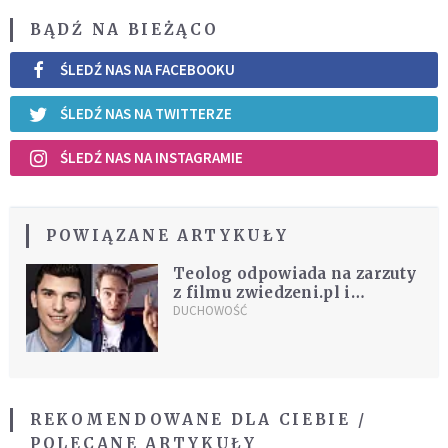
BĄDŹ NA BIEŻĄCO
ŚLEDŹ NAS NA FACEBOOKU
ŚLEDŹ NAS NA TWITTERZE
ŚLEDŹ NAS NA INSTAGRAMIE
POWIĄZANE ARTYKUŁY
Teolog odpowiada na zarzuty
z filmu zwiedzeni.pl i
wyjaśnia podejście Marcina
DUCHOWOŚĆ
Zielińskiego do uzdrowień i
wskrzeszeń
REKOMENDOWANE DLA CIEBIE /
POLECANE ARTYKUŁY