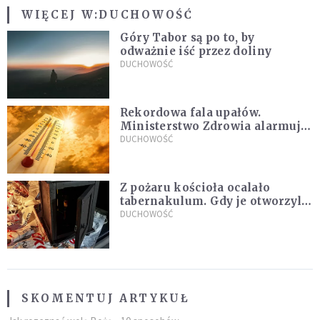
WIĘCEJ W:
DUCHOWOŚĆ
Góry Tabor są po to, by
odważnie iść przez doliny
DUCHOWOŚĆ
Rekordowa fala upałów.
Ministerstwo Zdrowia alarmuje
po doświadczeniach z czerwca
DUCHOWOŚĆ
Z pożaru kościoła ocalało
tabernakulum. Gdy je otworzyli,
"zapach świeżego chleba
DUCHOWOŚĆ
zdominował smród spalenizny"
SKOMENTUJ ARTYKUŁ