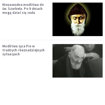
Niezawodna modlitwa do
św. Szarbela. Po 9 dniach
mogą dziać się cuda
Modlitwa ojca Pio w
trudnych i beznadziejnych
sytuacjach