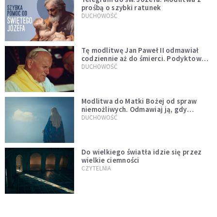
prośbą o szybki ratunek
DUCHOWOŚĆ
Tę modlitwę Jan Paweł II odmawiał
codziennie aż do śmierci. Podyktował
mu ją ojciec
DUCHOWOŚĆ
Modlitwa do Matki Bożej od spraw
niemożliwych. Odmawiaj ją, gdy
wszystko idzie źle
DUCHOWOŚĆ
Do wielkiego światła idzie się przez
wielkie ciemności
CZYTELNIA