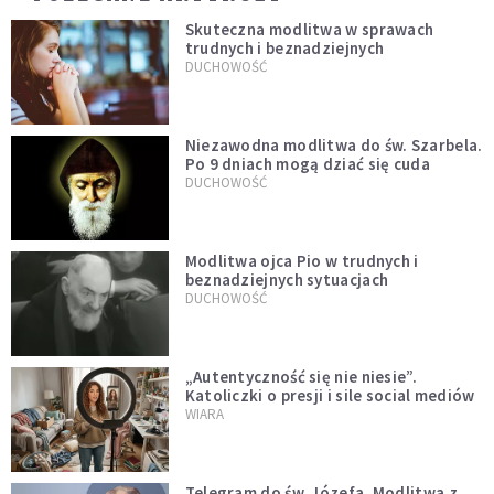
Skuteczna modlitwa w sprawach
trudnych i beznadziejnych
DUCHOWOŚĆ
Niezawodna modlitwa do św. Szarbela.
Po 9 dniach mogą dziać się cuda
DUCHOWOŚĆ
Modlitwa ojca Pio w trudnych i
beznadziejnych sytuacjach
DUCHOWOŚĆ
„Autentyczność się nie niesie”.
Katoliczki o presji i sile social mediów
WIARA
Telegram do św. Józefa. Modlitwa z