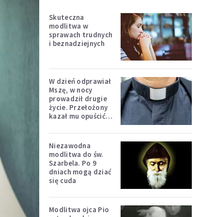
Skuteczna
modlitwa w
sprawach trudnych
i beznadziejnych
W dzień odprawiał
Mszę, w nocy
prowadził drugie
życie. Przełożony
kazał mu opuścić
zakon
Niezawodna
modlitwa do św.
Szarbela. Po 9
dniach mogą dziać
się cuda
Modlitwa ojca Pio