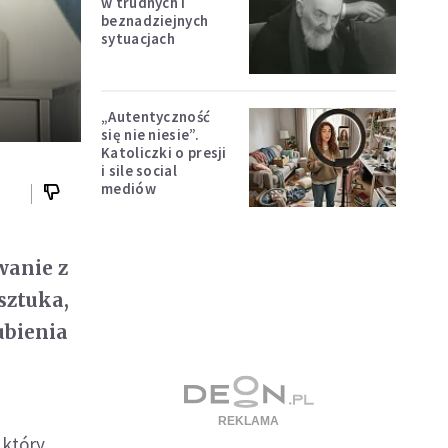
w trudnych i
beznadziejnych
sytuacjach
„Autentyczność
się nie niesie”.
Katoliczki o presji
i sile social
mediów
wanie z
 sztuka,
ubienia
 który