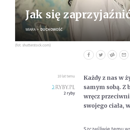
Jak się zaprzyjaźn
WIARA
DUCHOWOŚĆ
(fot. shutterstock.com)
10 lat temu
Każdy z nas w ż
samym sobą. Z bi
2 ryby
wręcz przeciwni
swojego ciała, w
Szczęśliwie temu ws