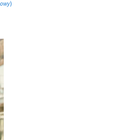
howy
)