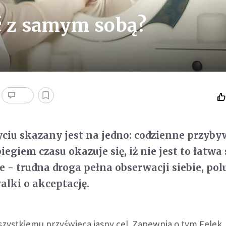
ić z samym sobą?
yciu skazany jest na jedno: codzienne przyby
egiem czasu okazuje się, iż nie jest to łatwa
e - trudna droga pełna obserwacji siebie, pol
alki o akceptację.
zystkiemu przyświeca jasny cel. Zapewnia o tym Felek,