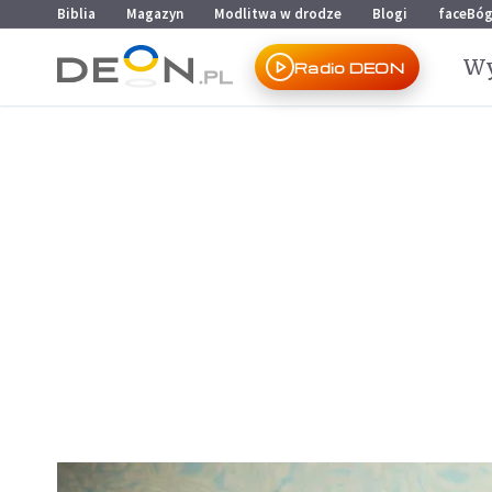
Przejdź do menu głównego
Przejdź do treści
Biblia
Magazyn
Modlitwa w drodze
Blogi
faceBó
Wy
Radio DEON