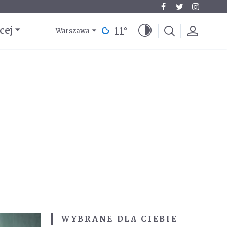
11
°
cej
Warszawa
WYBRANE DLA CIEBIE