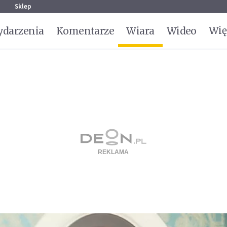
g
Sklep
Wię
darzenia
Komentarze
Wiara
Wideo