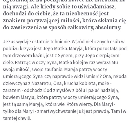
nią uwagi. Ale kiedy sobie to uświadamiasz,
dochodzi do ciebie, że ta nieobecność jest
znakiem porywającej miłości, która skłania cię
do zawierzenia w sposób całkowity, absolutny.
Jezus wydaje ostatnie tchnienie. Wśród nielicznych osób w
pobliżu krzyża jest Jego Matka. Maryja, która pozostała pod
tym drzewem kaźni, jest z Synem, przy Jego cierpiącym
ciele. Patrząc w oczy Syna, Matka kolejny raz wyraża Mu
swoją miłość, swoje zaufanie. Maryja patrzy w oczy
umierającego Syna: czy naprawdę widzi śmierć? Ona, młoda
dziewczyna z Nazaretu, Ona, krucha kobieta, może -
zarazem - odchodzić od zmysłów z bólu i pałać nadzieją,
bowiem Maryja, która patrzy w oczy umierającego Syna,
jest tą samą Maryją, która wie. Która wierzy. Dla Maryi -
tylko dla Maryi - zmartwychwstanie już jest prawdą. Tam i w
tamtej chwili.