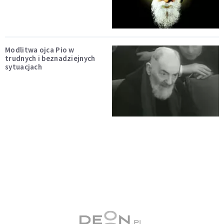
Modlitwa ojca Pio w
trudnych i beznadziejnych
sytuacjach