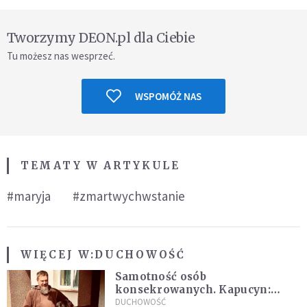
Tworzymy DEON.pl dla Ciebie
Tu możesz nas wesprzeć.
WSPOMÓŻ NAS
TEMATY W ARTYKULE
#maryja
#zmartwychwstanie
WIĘCEJ W:
DUCHOWOŚĆ
Samotność osób
konsekrowanych. Kapucyn:
Życie w pojedynkę rzadko jest
DUCHOWOŚĆ