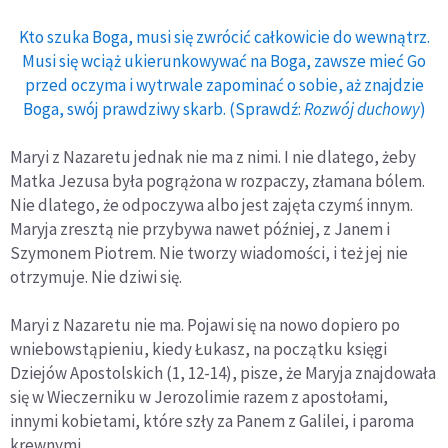
Kto szuka Boga, musi się zwrócić całkowicie do wewnątrz.
Musi się wciąż ukierunkowywać na Boga, zawsze mieć Go
przed oczyma i wytrwale zapominać o sobie, aż znajdzie
Boga, swój prawdziwy skarb. (Sprawdź:
Rozwój duchowy
)
Maryi z Nazaretu jednak nie ma z nimi. I nie dlatego, żeby
Matka Jezusa była pogrążona w rozpaczy, złamana bólem.
Nie dlatego, że odpoczywa albo jest zajęta czymś innym.
Maryja zresztą nie przybywa nawet później, z Janem i
Szymonem Piotrem. Nie tworzy wiadomości, i też jej nie
otrzymuje. Nie dziwi się.
Maryi z Nazaretu nie ma. Pojawi się na nowo dopiero po
wniebowstąpieniu, kiedy Łukasz, na początku księgi
Dziejów Apostolskich (1, 12-14), pisze, że Maryja znajdowała
się w Wieczerniku w Jerozolimie razem z apostołami,
innymi kobietami, które szły za Panem z Galilei, i paroma
krewnymi.