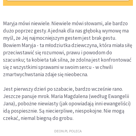
Maryja mówi niewiele. Niewiele mówi słowami, ale bardzo
dużo poprzez gesty. A jednak dla nas głęboką wymowę ma
myśl, że Jej najmocniejszym gestem jest brak gestu.
Bowiem Maryja - ta młodziutka dziewczyna, która miała siłę
przeciwstawić się rozumowi, prawu i powodom do
szacunku; ta kobieta tak silna, że zdolna jest konfrontować
się z wszystkimi sprawami w swoim sercu - w chwili
zmartwychwstania zdaje się nieobecna.
Jest pierwszy dzień po szabacie, bardzo wcześnie rano.
Jeszcze panuje mrok. Maria Magdalena (według Ewangelii
Jana), pobożne niewiasty (jak opowiadają inni ewangeliści)
idą pospiesznie. Są niecierpliwe, niespokojne. Nie mogą
czekać, niemal biegną do grobu.
DEON.PL POLECA