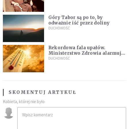
sielanką
Góry Tabor są po to, by
odważnie iść przez doliny
DUCHOWOŚĆ
Rekordowa fala upałów.
Ministerstwo Zdrowia alarmuje
po doświadczeniach z czerwca
DUCHOWOŚĆ
SKOMENTUJ ARTYKUŁ
Kobieta, której nie było