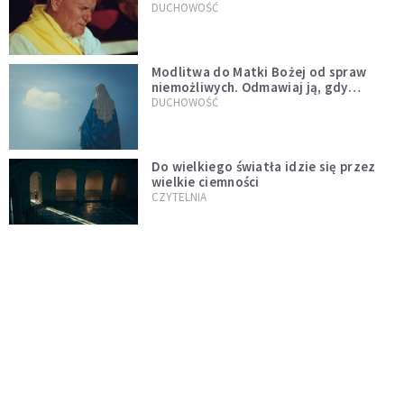
mu ją ojciec
DUCHOWOŚĆ
Modlitwa do Matki Bożej od spraw
niemożliwych. Odmawiaj ją, gdy
wszystko idzie źle
DUCHOWOŚĆ
Do wielkiego światła idzie się przez
wielkie ciemności
CZYTELNIA