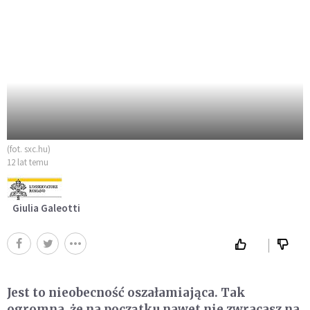
(fot. sxc.hu)
12 lat temu
Giulia Galeotti
Jest to nieobecność oszałamiająca. Tak
ogromna, że na początku nawet nie zwracasz na