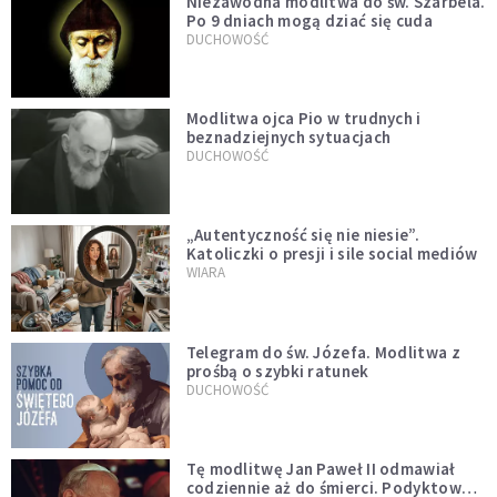
Niezawodna modlitwa do św. Szarbela.
Po 9 dniach mogą dziać się cuda
DUCHOWOŚĆ
Modlitwa ojca Pio w trudnych i
beznadziejnych sytuacjach
DUCHOWOŚĆ
„Autentyczność się nie niesie”.
Katoliczki o presji i sile social mediów
WIARA
Telegram do św. Józefa. Modlitwa z
prośbą o szybki ratunek
DUCHOWOŚĆ
Tę modlitwę Jan Paweł II odmawiał
codziennie aż do śmierci. Podyktował