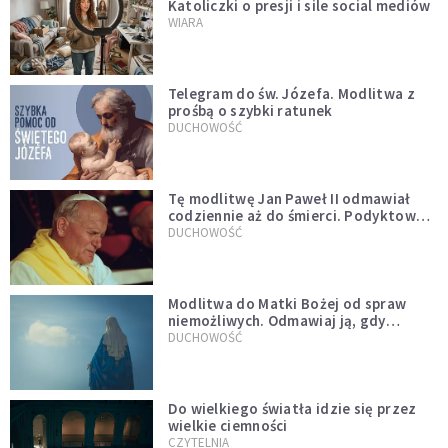
Katoliczki o presji i sile social mediów
WIARA
Telegram do św. Józefa. Modlitwa z
prośbą o szybki ratunek
DUCHOWOŚĆ
Tę modlitwę Jan Paweł II odmawiał
codziennie aż do śmierci. Podyktował
mu ją ojciec
DUCHOWOŚĆ
Modlitwa do Matki Bożej od spraw
niemożliwych. Odmawiaj ją, gdy
wszystko idzie źle
DUCHOWOŚĆ
Do wielkiego światła idzie się przez
wielkie ciemności
CZYTELNIA