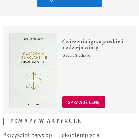
Ćwiczenia ignacjańskie i
nadzieja wiary
Gisbert Greshake
SPRAWDŹ CENĘ
TEMATY W ARTYKULE
#krzysztof pałys op
#kontemplacja