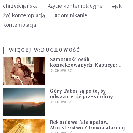
chrześcijańska
#życie kontemplacyjne
#jak
żyć kontemplacją
#dominikanie
kontemplacja
WIĘCEJ W:
DUCHOWOŚĆ
Samotność osób
konsekrowanych. Kapucyn:
Życie w pojedynkę rzadko jest
DUCHOWOŚĆ
sielanką
Góry Tabor są po to, by
odważnie iść przez doliny
DUCHOWOŚĆ
Rekordowa fala upałów.
Ministerstwo Zdrowia alarmuje