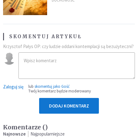
po doświadczeniach z czerwca
DUCHOWOŚĆ
SKOMENTUJ ARTYKUŁ
Krzysztof Pałys OP: czy ludzie oddani kontemplacji są bezużyteczni?
Zaloguj się
lub
skomentuj jako Gość
Twój komentarz będzie moderowany
DODAJ KOMENTARZ
Komentarze (
)
Najnowsze
Najpopularniejsze