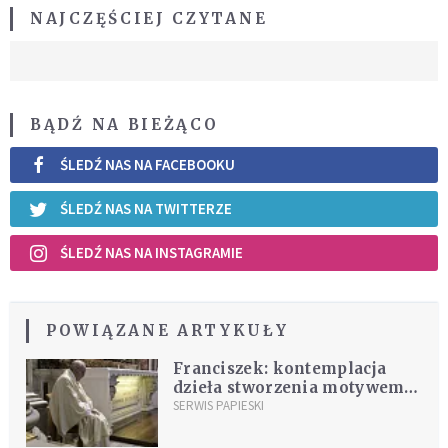
NAJCZĘŚCIEJ CZYTANE
BĄDŹ NA BIEŻĄCO
ŚLEDŹ NAS NA FACEBOOKU
ŚLEDŹ NAS NA TWITTERZE
ŚLEDŹ NAS NA INSTAGRAMIE
POWIĄZANE ARTYKUŁY
Franciszek: kontemplacja
dzieła stworzenia motywem
wielbienia Boga
SERWIS PAPIESKI