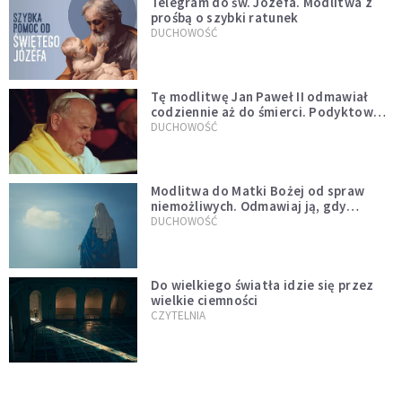
Telegram do św. Józefa. Modlitwa z
prośbą o szybki ratunek
DUCHOWOŚĆ
Tę modlitwę Jan Paweł II odmawiał
codziennie aż do śmierci. Podyktował
mu ją ojciec
DUCHOWOŚĆ
Modlitwa do Matki Bożej od spraw
niemożliwych. Odmawiaj ją, gdy
wszystko idzie źle
DUCHOWOŚĆ
Do wielkiego światła idzie się przez
wielkie ciemności
CZYTELNIA