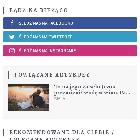
BĄDŹ NA BIEŻĄCO
ŚLEDŹ NAS NA FACEBOOKU
ŚLEDŹ NAS NA TWITTERZE
ŚLEDŹ NAS NA INSTAGRAMIE
POWIĄZANE ARTYKUŁY
To na jego weselu Jezus
przemienił wodę w wino. Pan
Młody został apostołem
WIARA
REKOMENDOWANE DLA CIEBIE /
POLECANE ARTYKUŁY