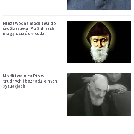
Niezawodna modlitwa do
św. Szarbela. Po 9 dniach
mogą dziać się cuda
Modlitwa ojca Pio w
trudnych i beznadziejnych
sytuacjach