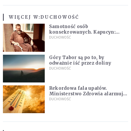
WIĘCEJ W:
DUCHOWOŚĆ
Samotność osób
konsekrowanych. Kapucyn:
Życie w pojedynkę rzadko jest
DUCHOWOŚĆ
sielanką
Góry Tabor są po to, by
odważnie iść przez doliny
DUCHOWOŚĆ
Rekordowa fala upałów.
Ministerstwo Zdrowia alarmuje
po doświadczeniach z czerwca
DUCHOWOŚĆ