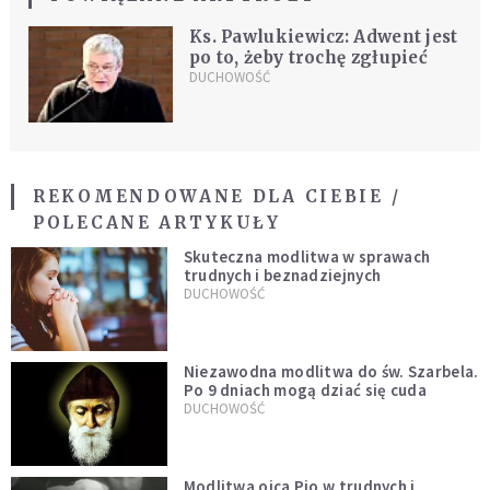
Ks. Pawlukiewicz: Adwent jest
po to, żeby trochę zgłupieć
DUCHOWOŚĆ
REKOMENDOWANE DLA CIEBIE /
POLECANE ARTYKUŁY
Skuteczna modlitwa w sprawach
trudnych i beznadziejnych
DUCHOWOŚĆ
Niezawodna modlitwa do św. Szarbela.
Po 9 dniach mogą dziać się cuda
DUCHOWOŚĆ
Modlitwa ojca Pio w trudnych i