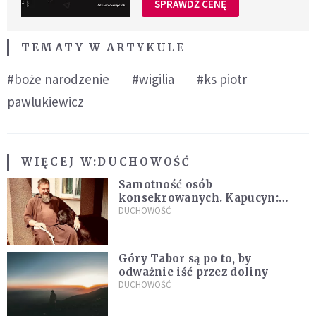
SPRAWDŹ CENĘ
TEMATY W ARTYKULE
#boże narodzenie
#wigilia
#ks piotr
pawlukiewicz
WIĘCEJ W:
DUCHOWOŚĆ
Samotność osób
konsekrowanych. Kapucyn:
Życie w pojedynkę rzadko jest
DUCHOWOŚĆ
sielanką
Góry Tabor są po to, by
odważnie iść przez doliny
DUCHOWOŚĆ