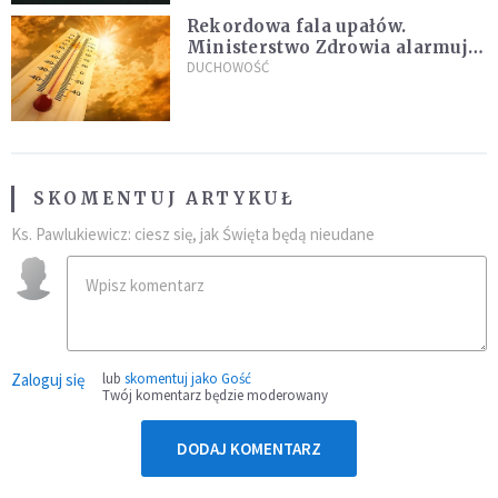
Rekordowa fala upałów.
Ministerstwo Zdrowia alarmuje
po doświadczeniach z czerwca
DUCHOWOŚĆ
SKOMENTUJ ARTYKUŁ
Ks. Pawlukiewicz: ciesz się, jak Święta będą nieudane
Zaloguj się
lub
skomentuj jako Gość
Twój komentarz będzie moderowany
DODAJ KOMENTARZ