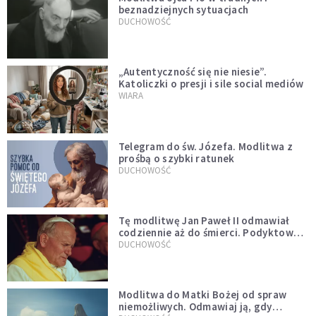
beznadziejnych sytuacjach
DUCHOWOŚĆ
„Autentyczność się nie niesie”.
Katoliczki o presji i sile social mediów
WIARA
Telegram do św. Józefa. Modlitwa z
prośbą o szybki ratunek
DUCHOWOŚĆ
Tę modlitwę Jan Paweł II odmawiał
codziennie aż do śmierci. Podyktował
mu ją ojciec
DUCHOWOŚĆ
Modlitwa do Matki Bożej od spraw
niemożliwych. Odmawiaj ją, gdy