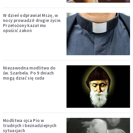
W dzień odprawiał Mszę, w
nocy prowadził drugie życie.
Przełożony kazał mu
opuścić zakon
Niezawodna modlitwa do
św. Szarbela. Po 9 dniach
mogą dziać się cuda
Modlitwa ojca Pio w
trudnych i beznadziejnych
sytuacjach