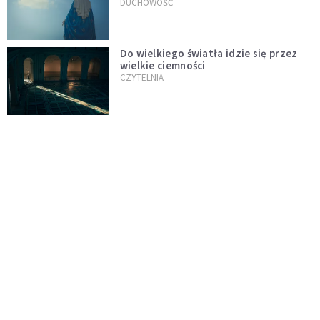
wszystko idzie źle
DUCHOWOŚĆ
Do wielkiego światła idzie się przez
wielkie ciemności
CZYTELNIA