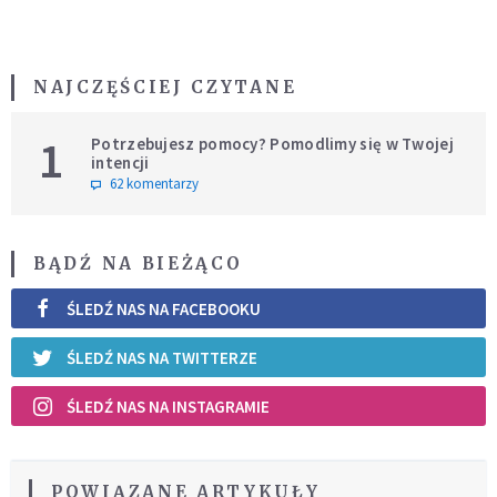
NAJCZĘŚCIEJ CZYTANE
1
Potrzebujesz pomocy? Pomodlimy się w Twojej
intencji
62 komentarzy
BĄDŹ NA BIEŻĄCO
ŚLEDŹ NAS NA FACEBOOKU
ŚLEDŹ NAS NA TWITTERZE
ŚLEDŹ NAS NA INSTAGRAMIE
POWIĄZANE ARTYKUŁY