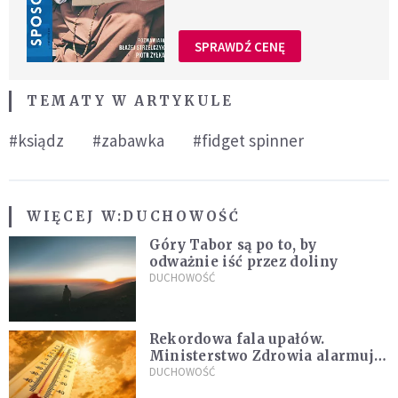
SPRAWDŹ CENĘ
TEMATY W ARTYKULE
#ksiądz
#zabawka
#fidget spinner
WIĘCEJ W:
DUCHOWOŚĆ
Góry Tabor są po to, by
odważnie iść przez doliny
DUCHOWOŚĆ
Rekordowa fala upałów.
Ministerstwo Zdrowia alarmuje
po doświadczeniach z czerwca
DUCHOWOŚĆ