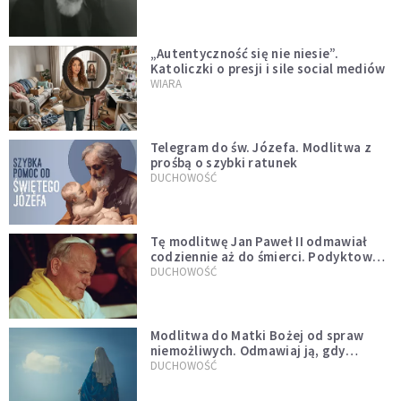
„Autentyczność się nie niesie”.
Katoliczki o presji i sile social mediów
WIARA
Telegram do św. Józefa. Modlitwa z
prośbą o szybki ratunek
DUCHOWOŚĆ
Tę modlitwę Jan Paweł II odmawiał
codziennie aż do śmierci. Podyktował
mu ją ojciec
DUCHOWOŚĆ
Modlitwa do Matki Bożej od spraw
niemożliwych. Odmawiaj ją, gdy
wszystko idzie źle
DUCHOWOŚĆ