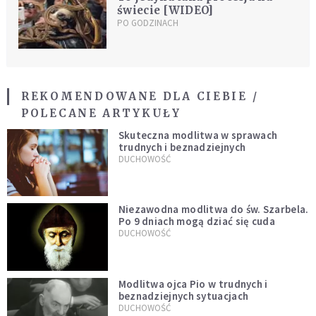
świecie [WIDEO]
PO GODZINACH
REKOMENDOWANE DLA CIEBIE /
POLECANE ARTYKUŁY
Skuteczna modlitwa w sprawach
trudnych i beznadziejnych
DUCHOWOŚĆ
Niezawodna modlitwa do św. Szarbela.
Po 9 dniach mogą dziać się cuda
DUCHOWOŚĆ
Modlitwa ojca Pio w trudnych i
beznadziejnych sytuacjach
DUCHOWOŚĆ