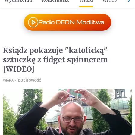
Radio DEON Modlitwa
Ksiądz pokazuje "katolicką"
sztuczkę z fidget spinnerem
[WIDEO]
WIARA
DUCHOWOŚĆ