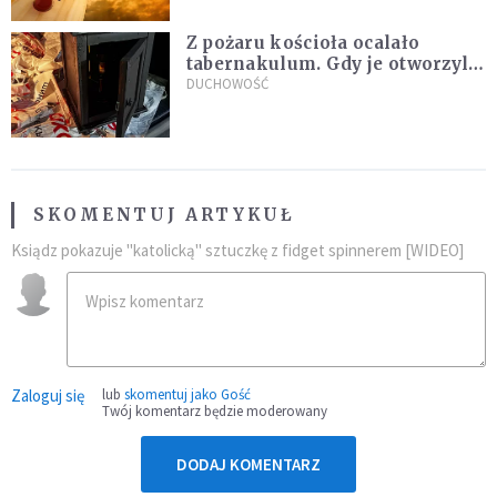
Z pożaru kościoła ocalało
tabernakulum. Gdy je otworzyli,
"zapach świeżego chleba
DUCHOWOŚĆ
zdominował smród spalenizny"
SKOMENTUJ ARTYKUŁ
Ksiądz pokazuje "katolicką" sztuczkę z fidget spinnerem [WIDEO]
Zaloguj się
lub
skomentuj jako Gość
Twój komentarz będzie moderowany
DODAJ KOMENTARZ