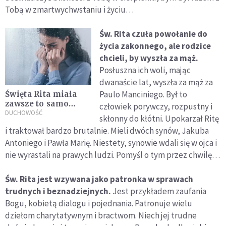
Tobą w zmartwychwstaniu i życiu…
Św. Rita czuła powołanie do
życia zakonnego, ale rodzice
chcieli, by wyszła za mąż.
Posłuszna ich woli, mając
dwanaście lat, wyszła za mąż za
Paulo Manciniego. Był to
Święta Rita miała
zawsze to samo
człowiek porywczy, rozpustny i
lekarstwo na
DUCHOWOŚĆ
skłonny do kłótni. Upokarzał Ritę
życiowe tragedie
i traktował bardzo brutalnie. Mieli dwóch synów, Jakuba
Antoniego i Pawła Marię. Niestety, synowie wdali się w ojca i
nie wyrastali na prawych ludzi. Pomyśl o tym przez chwilę…
Św. Rita jest wzywana jako patronka w sprawach
trudnych i beznadziejnych.
Jest przykładem zaufania
Bogu, kobietą dialogu i pojednania. Patronuje wielu
dziełom charytatywnym i bractwom. Niech jej trudne