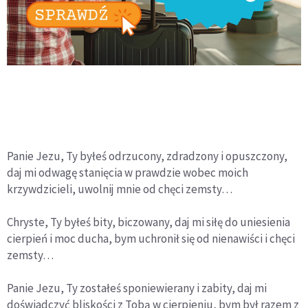
Panie Jezu, Ty byłeś odrzucony, zdradzony i opuszczony,
daj mi odwagę stanięcia w prawdzie wobec moich
krzywdzicieli, uwolnij mnie od chęci zemsty…
Chryste, Ty byłeś bity, biczowany, daj mi siłę do uniesienia
cierpień i moc ducha, bym uchronił się od nienawiści i chęci
zemsty…
Panie Jezu, Ty zostałeś sponiewierany i zabity, daj mi
doświadczyć bliskości z Tobą w cierpieniu, bym był razem z