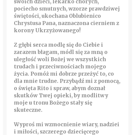
swoich dzieci, lekarko chorych,
pociecho smutnych, wzorze prawdziwej
świętości, ukochana Oblubienico
Chrystusa Pana, naznaczona cierniem z
korony Ukrzyżowanego!
Z głębi serca modlę się do Ciebie i
zarazem błagam, módl się za mną o
uległość woli Bożej we wszystkich
trudach i przeciwnościach mojego
życia. Pomóż mi dobrze przeżyć to, co
dla mnie trudne. Przybądź mi z pomocą,
o święta Rito i spraw, abym doznał
skutków Twej opieki, by modlitwy
moje u tronu Bożego stały się
skuteczne.
Wyproś mi wzmocnienie wiary, nadziei
i miłości, szczerego dziecięcego