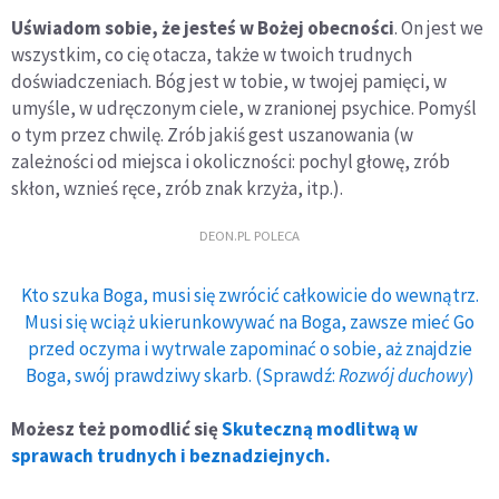
Uświadom sobie, że jesteś w Bożej obecności
. On jest we
wszystkim, co cię otacza, także w twoich trudnych
doświadczeniach. Bóg jest w tobie, w twojej pamięci, w
umyśle, w udręczonym ciele, w zranionej psychice. Pomyśl
o tym przez chwilę. Zrób jakiś gest uszanowania (w
zależności od miejsca i okoliczności: pochyl głowę, zrób
skłon, wznieś ręce, zrób znak krzyża, itp.).
DEON.PL POLECA
Kto szuka Boga, musi się zwrócić całkowicie do wewnątrz.
Musi się wciąż ukierunkowywać na Boga, zawsze mieć Go
przed oczyma i wytrwale zapominać o sobie, aż znajdzie
Boga, swój prawdziwy skarb. (Sprawdź:
Rozwój duchowy
)
Możesz też pomodlić się
Skuteczną modlitwą w
sprawach trudnych i beznadziejnych.