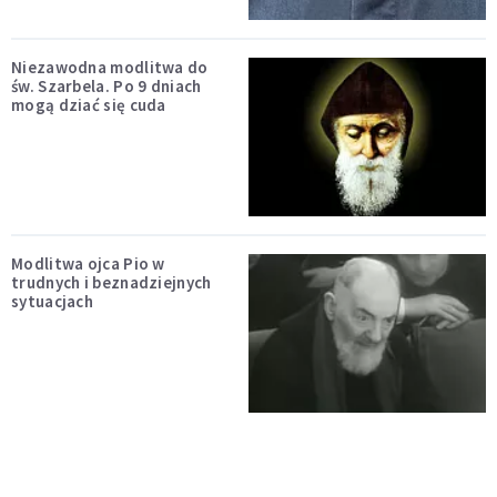
Niezawodna modlitwa do
św. Szarbela. Po 9 dniach
mogą dziać się cuda
Modlitwa ojca Pio w
trudnych i beznadziejnych
sytuacjach