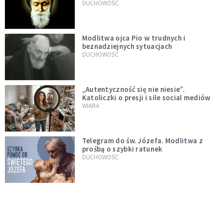
DUCHOWOŚĆ
Modlitwa ojca Pio w trudnych i
beznadziejnych sytuacjach
DUCHOWOŚĆ
„Autentyczność się nie niesie”.
Katoliczki o presji i sile social mediów
WIARA
Telegram do św. Józefa. Modlitwa z
prośbą o szybki ratunek
DUCHOWOŚĆ
Tę modlitwę Jan Paweł II odmawiał
codziennie aż do śmierci. Podyktował
mu ją ojciec
DUCHOWOŚĆ