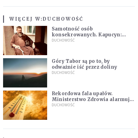
WIĘCEJ W:
DUCHOWOŚĆ
Samotność osób
konsekrowanych. Kapucyn:
Życie w pojedynkę rzadko jest
DUCHOWOŚĆ
sielanką
Góry Tabor są po to, by
odważnie iść przez doliny
DUCHOWOŚĆ
Rekordowa fala upałów.
Ministerstwo Zdrowia alarmuje
po doświadczeniach z czerwca
DUCHOWOŚĆ