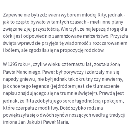
Zapewne nie byli zdziwieni wyborem młodej Rity, jednak -
jak to często bywało w tamtych czasach - mieli inne plany
związane z jej przyszłością. Wierzyli, że najlepszą drogą dla
córki jest odpowiednio zaaranżowane małżeństwo. Przyszła
święta wprawdzie przyjęła tę wiadomość z rozczarowaniem
i bólem, ale zgodziła się na propozycję rodziców.
W 1395 roku
, czyli w wieku czternastu lat, została żoną
69
Pawła Manciniego. Paweł był porywczy i zdarzały mu się
napady gniewu, nie był jednak tak okrutny czy niewierny,
jak chce tego legenda (jej źródłem jest złe tłumaczenie
napisu znajdującego się na trumnie świętej
). Prawdą jest
70
jednak, że Rita zdobyła jego serce łagodnością i pokojem,
które czerpała z modlitwy. Dość szybko rodzina
powiększyła się o dwóch synów noszących według tradycji
imiona Jan Jakub i Paweł Maria.