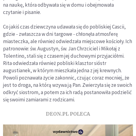
na naukę, która odbywała się w domu i obejmowała
czytanie i pisanie.
Co jakiś czas dziewczyna udawała się do pobliskiej Cascii,
gdzie - zwłaszcza w dni targowe - chłonęła atmosferę
miasteczka, ale również odwiedzała miejscowe kościoły. Ich
patronowie: św. Augustyn, św. Jan Chrzciciel i Mikołaj z
Tolentino, stali się z czasem jej duchowymi przyjaciółmi.
Rita odwiedzała również pobliski klasztor sióstr
augustianek, w którym mieszkała jedna z jej krewnych.
Powoli poznawała życie zakonnic, czując coraz mocniej, że
jest to droga, na którą wzywa ją Pan. Zwierzyła się ze swoich
odkryć siostrom, a potem za ich radą postanowiła podzielić
się swoimi zamiarami z rodzicami.
DEON.PL POLECA