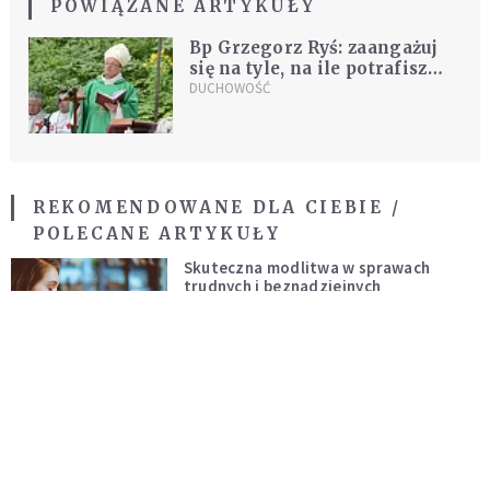
POWIĄZANE ARTYKUŁY
Bp Grzegorz Ryś: zaangażuj
się na tyle, na ile potrafisz
[WIDEO]
DUCHOWOŚĆ
REKOMENDOWANE DLA CIEBIE /
POLECANE ARTYKUŁY
Skuteczna modlitwa w sprawach
trudnych i beznadziejnych
DUCHOWOŚĆ
Niezawodna modlitwa do św. Szarbela.
Po 9 dniach mogą dziać się cuda
DUCHOWOŚĆ