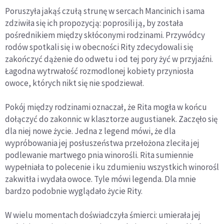
Poruszyła jakąś czułą strunę w sercach Mancinich i sama
zdziwiła się ich propozycją: poprosili ją, by została
pośrednikiem między skłóconymi rodzinami. Przywódcy
rodów spotkali się i w obecności Rity zdecydowali się
zakończyć dążenie do odwetu i od tej pory żyć w przyjaźni.
Łagodna wytrwałość rozmodlonej kobiety przyniosła
owoce, których nikt się nie spodziewał.
Pokój między rodzinami oznaczał, że Rita mogła w końcu
dołączyć do zakonnic w klasztorze augustianek. Zaczęło się
dla niej nowe życie. Jedna z legend mówi, że dla
wypróbowania jej posłuszeństwa przełożona zleciła jej
podlewanie martwego pnia winorośli. Rita sumiennie
wypełniała to polecenie i ku zdumieniu wszystkich winorośl
zakwitła i wydała owoce. Tyle mówi legenda. Dla mnie
bardzo podobnie wyglądało życie Rity.
W wielu momentach doświadczyła śmierci: umierała jej