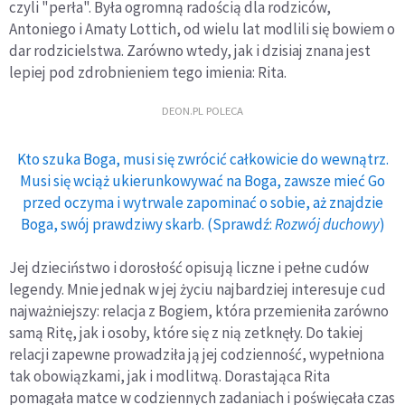
czyli "perła". Była ogromną radością dla rodziców,
Antoniego i Amaty Lottich, od wielu lat modlili się bowiem o
dar rodzicielstwa. Zarówno wtedy, jak i dzisiaj znana jest
lepiej pod zdrobnieniem tego imienia: Rita.
DEON.PL POLECA
Kto szuka Boga, musi się zwrócić całkowicie do wewnątrz.
Musi się wciąż ukierunkowywać na Boga, zawsze mieć Go
przed oczyma i wytrwale zapominać o sobie, aż znajdzie
Boga, swój prawdziwy skarb. (Sprawdź:
Rozwój duchowy
)
Jej dzieciństwo i dorosłość opisują liczne i pełne cudów
legendy. Mnie jednak w jej życiu najbardziej interesuje cud
najważniejszy: relacja z Bogiem, która przemieniła zarówno
samą Ritę, jak i osoby, które się z nią zetknęły. Do takiej
relacji zapewne prowadziła ją jej codzienność, wypełniona
tak obowiązkami, jak i modlitwą. Dorastająca Rita
pomagała matce w codziennych zadaniach i poświęcała czas