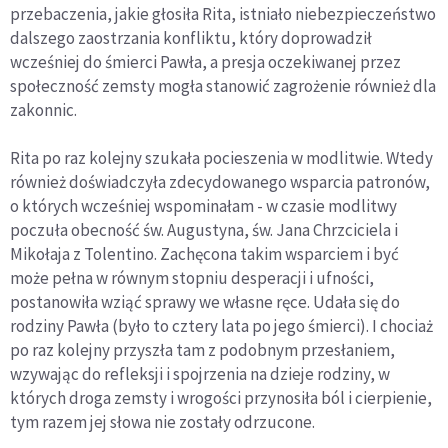
przebaczenia, jakie głosiła Rita, istniało niebezpieczeństwo
dalszego zaostrzania konfliktu, który doprowadził
wcześniej do śmierci Pawła, a presja oczekiwanej przez
społeczność zemsty mogła stanowić zagrożenie również dla
zakonnic.
Rita po raz kolejny szukała pocieszenia w modlitwie. Wtedy
również doświadczyła zdecydowanego wsparcia patronów,
o których wcześniej wspominałam - w czasie modlitwy
poczuła obecność św. Augustyna, św. Jana Chrzciciela i
Mikołaja z Tolentino. Zachęcona takim wsparciem i być
może pełna w równym stopniu desperacji i ufności,
postanowiła wziąć sprawy we własne ręce. Udała się do
rodziny Pawła (było to cztery lata po jego śmierci). I chociaż
po raz kolejny przyszła tam z podobnym przesłaniem,
wzywając do refleksji i spojrzenia na dzieje rodziny, w
których droga zemsty i wrogości przynosiła ból i cierpienie,
tym razem jej słowa nie zostały odrzucone.