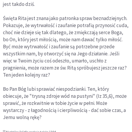
jest takdo dziś.
Święta Rita jest znana jako patronka spraw beznadziejnych.
Pokazuje, że wytrwałość i zaufanie potrafią przynosić cuda,
choć nie dzieje się tak dlatego, że zmiękczają serce Boga,
bo On, który jest miłością, może nam dawać tylko miłość.
Być może wytrwałość i zaufanie są potrzebne przede
wszystkim nam, by otworzyć się na Jego działanie. Jeśli
więc w Twoim życiu coś odeszło, umarło, uschło z
pragnienia, może razem ze św. Ritą spróbujesz jeszcze raz?
Ten jeden kolejny raz?
Bo Pan Bóg lubi sprawiać niespodzianki. Ten, który
obiecuje, że "trysną zdroje wód na pustyni" (Iz 35,6), może
sprawić, że rozkwitnie w tobie życie w pełni. Może
wystarczy - z łagodnością i cierpliwością - dać sobie czas, a
Jemu wolną rękę?
69
Niektóre źródła podają także 1394.