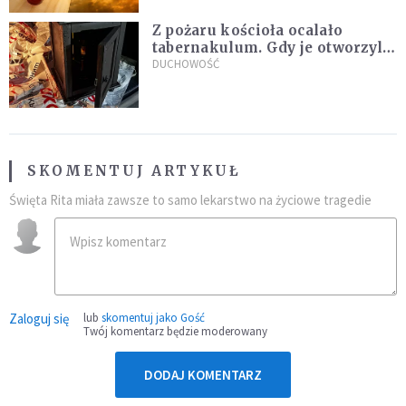
Z pożaru kościoła ocalało
tabernakulum. Gdy je otworzyli,
"zapach świeżego chleba
DUCHOWOŚĆ
zdominował smród spalenizny"
SKOMENTUJ ARTYKUŁ
Święta Rita miała zawsze to samo lekarstwo na życiowe tragedie
Zaloguj się
lub
skomentuj jako Gość
Twój komentarz będzie moderowany
DODAJ KOMENTARZ