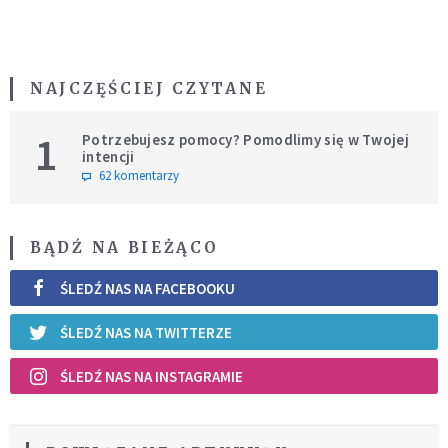
NAJCZĘŚCIEJ CZYTANE
1
Potrzebujesz pomocy? Pomodlimy się w Twojej
intencji
62 komentarzy
BĄDŹ NA BIEŻĄCO
ŚLEDŹ NAS NA FACEBOOKU
ŚLEDŹ NAS NA TWITTERZE
ŚLEDŹ NAS NA INSTAGRAMIE