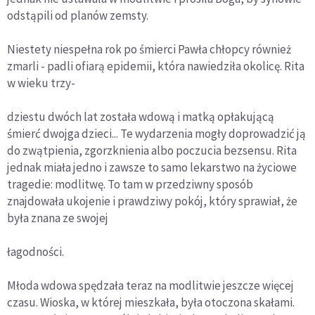
odstąpili od planów zemsty.
Niestety niespełna rok po śmierci Pawła chłopcy również
zmarli - padli ofiarą epidemii, która nawiedziła okolicę. Rita
w wieku trzy-
dziestu dwóch lat została wdową i matką opłakującą
śmierć dwojga dzieci... Te wydarzenia mogły doprowadzić ją
do zwątpienia, zgorzknienia albo poczucia bezsensu. Rita
jednak miała jedno i zawsze to samo lekarstwo na życiowe
tragedie: modlitwę. To tam w przedziwny sposób
znajdowała ukojenie i prawdziwy pokój, który sprawiał, że
była znana ze swojej
łagodności.
Młoda wdowa spędzała teraz na modlitwie jeszcze więcej
czasu. Wioska, w której mieszkała, była otoczona skałami.