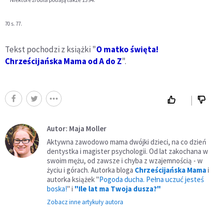
s. 77.
70
Tekst pochodzi z książki "
O matko święta!
Chrześcijańska Mama od A do Z
".
Autor: Maja Moller
Aktywna zawodowo mama dwójki dzieci, na co dzień
dentystka i magister psychologii. Od lat zakochana w
swoim mężu, od zawsze i chyba z wzajemnością - w
życiu i górach. Autorka bloga
Chrześcijańska Mama
i
autorka książek "
Pogoda ducha. Pełna uczuć jesteś
boska!
" i
"Ile lat ma Twoja dusza?"
Zobacz inne artykuły autora