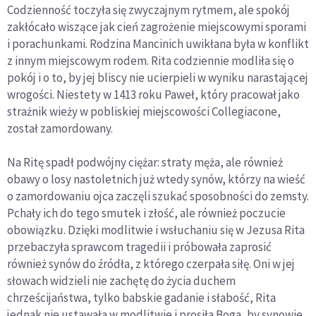
Codzienność toczyła się zwyczajnym rytmem, ale spokój
zakłócało wiszące jak cień zagrożenie miejscowymi sporami
i porachunkami. Rodzina Mancinich uwikłana była w konflikt
z innym miejscowym rodem. Rita codziennie modliła się o
pokój i o to, by jej bliscy nie ucierpieli w wyniku narastającej
wrogości. Niestety w 1413 roku Paweł, który pracował jako
strażnik wieży w pobliskiej miejscowości Collegiacone,
został zamordowany.
Na Ritę spadł podwójny ciężar: straty męża, ale również
obawy o losy nastoletnich już wtedy synów, którzy na wieść
o zamordowaniu ojca zaczęli szukać sposobności do zemsty.
Pchały ich do tego smutek i złość, ale również poczucie
obowiązku. Dzięki modlitwie i wsłuchaniu się w Jezusa Rita
przebaczyła sprawcom tragedii i próbowała zaprosić
również synów do źródła, z którego czerpała siłę. Oni w jej
słowach widzieli nie zachętę do życia duchem
chrześcijaństwa, tylko babskie gadanie i słabość, Rita
jednak nie ustawała w modlitwie i prosiła Boga, by synowie