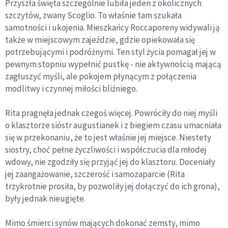
Przyszła święta szczególnie lubiła jeden z okolicznych
szczytów, zwany Scoglio. To właśnie tam szukała
samotności i ukojenia. Mieszkańcy Roccaporeny widywali ją
także w miejscowym zajeździe, gdzie opiekowała się
potrzebującymi i podróżnymi. Ten styl życia pomagał jej w
pewnym stopniu wypełnić pustkę - nie aktywnością mającą
zagłuszyć myśli, ale pokojem płynącym z połączenia
modlitwy i czynnej miłości bliźniego.
Rita pragnęła jednak czegoś więcej. Powróciły do niej myśli
o klasztorze sióstr augustianek i z biegiem czasu umacniała
się w przekonaniu, że to jest właśnie jej miejsce. Niestety
siostry, choć pełne życzliwości i współczucia dla młodej
wdowy, nie zgodziły się przyjąć jej do klasztoru. Doceniały
jej zaangażowanie, szczerość i samozaparcie (Rita
trzykrotnie prosiła, by pozwoliły jej dołączyć do ich grona),
były jednak nieugięte.
Mimo śmierci synów mających dokonać zemsty, mimo