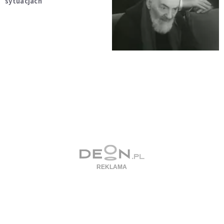
sytuacjach