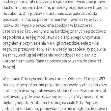
nadzieja, umierały marzenia o spokojnym życiu pod jednym
dachem z mężem i dziećmi, umierały pragnienia wstąpienia
do zakonu. Ona jednak nieustannie czerpała ze źródła
pocieszenia i to, co pozornie martwe, również w jej życiu
rozkwitło i wydało owoc. Rita spędziła w klasztorze
czterdzieści lat. Jednym z najbardziej znanych epizodów z
tego okresu jest jej modlitwa do cierpiącego Chrystusa i
pragnienie przyniesienia Mu ulgi przez dzielenie z Nim
tego, co przeżywa. To właśnie wtedy na czole Rity pojawiła
się rana, według jej widzenia pochodząca od ciernia z
korony cierniowej. Rana ta pozostała otwarta do śmierci
świętej.
W zakonie Rita żyła modlitwą i pracą. Odeszła 22 maja 1457
roku i już bezpośrednio po jej śmierci wydarzył się pierwszy
cud - częściowo sparaliżowany stolarz Cicco Barbaro został
uzdrowiony, gdy wpatrywał się w jej ciało. Wykonał potem
piękną, bogato zdobioną trumnę na ciało Rity. Pogrzeb
jednak przekładano, ponieważ ciało nie uległo rozkładowi i