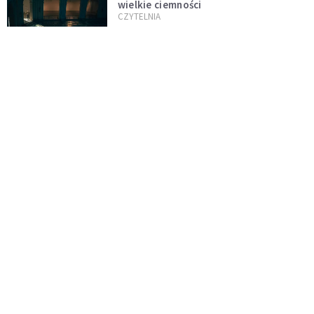
wielkie ciemności
CZYTELNIA