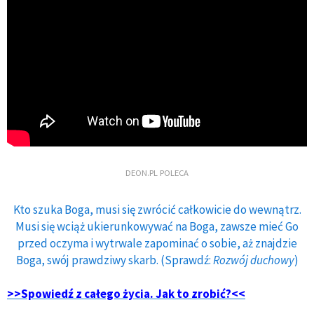
DEON.PL POLECA
Kto szuka Boga, musi się zwrócić całkowicie do wewnątrz.
Musi się wciąż ukierunkowywać na Boga, zawsze mieć Go
przed oczyma i wytrwale zapominać o sobie, aż znajdzie
Boga, swój prawdziwy skarb. (Sprawdź:
Rozwój duchowy
)
>>Spowiedź z całego życia. Jak to zrobić?<<