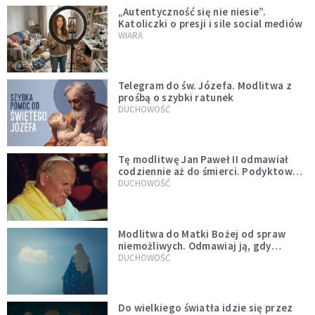
„Autentyczność się nie niesie”.
Katoliczki o presji i sile social mediów
WIARA
Telegram do św. Józefa. Modlitwa z
prośbą o szybki ratunek
DUCHOWOŚĆ
Tę modlitwę Jan Paweł II odmawiał
codziennie aż do śmierci. Podyktował
mu ją ojciec
DUCHOWOŚĆ
Modlitwa do Matki Bożej od spraw
niemożliwych. Odmawiaj ją, gdy
wszystko idzie źle
DUCHOWOŚĆ
Do wielkiego światła idzie się przez