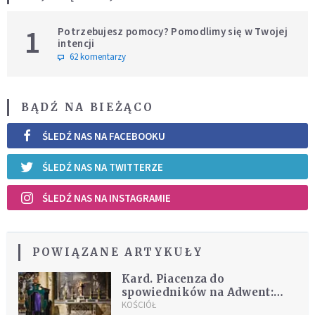
1
Potrzebujesz pomocy? Pomodlimy się w Twojej
intencji
62 komentarzy
BĄDŹ NA BIEŻĄCO
ŚLEDŹ NAS NA FACEBOOKU
ŚLEDŹ NAS NA TWITTERZE
ŚLEDŹ NAS NA INSTAGRAMIE
POWIĄZANE ARTYKUŁY
Kard. Piacenza do
spowiedników na Adwent:
prowadzić ku świętości
KOŚCIÓŁ