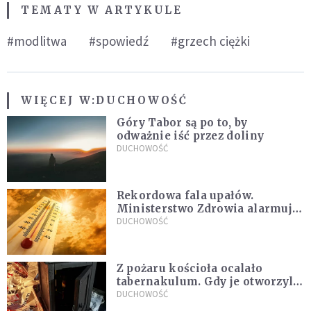
TEMATY W ARTYKULE
#modlitwa
#spowiedź
#grzech ciężki
WIĘCEJ W:
DUCHOWOŚĆ
Góry Tabor są po to, by
odważnie iść przez doliny
DUCHOWOŚĆ
Rekordowa fala upałów.
Ministerstwo Zdrowia alarmuje
po doświadczeniach z czerwca
DUCHOWOŚĆ
Z pożaru kościoła ocalało
tabernakulum. Gdy je otworzyli,
"zapach świeżego chleba
DUCHOWOŚĆ
zdominował smród spalenizny"