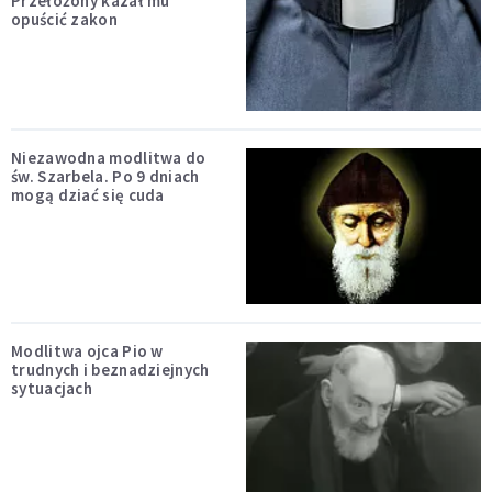
Przełożony kazał mu
opuścić zakon
Niezawodna modlitwa do
św. Szarbela. Po 9 dniach
mogą dziać się cuda
Modlitwa ojca Pio w
trudnych i beznadziejnych
sytuacjach