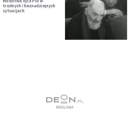
Modlitwa ojca Pio w
trudnych i beznadziejnych
sytuacjach