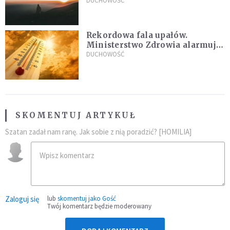
DUCHOWOŚĆ
Rekordowa fala upałów.
Ministerstwo Zdrowia alarmuje
po doświadczeniach z czerwca
DUCHOWOŚĆ
SKOMENTUJ ARTYKUŁ
Szatan zadał nam ranę. Jak sobie z nią poradzić? [HOMILIA]
Zaloguj się
lub
skomentuj jako Gość
Twój komentarz będzie moderowany