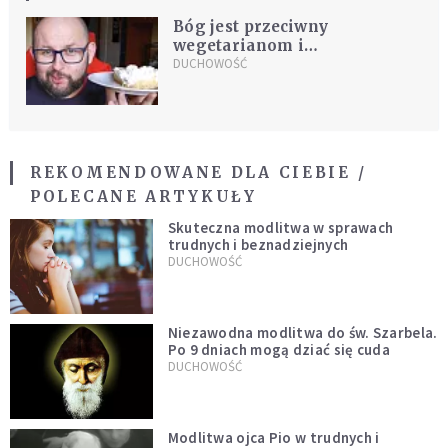
Bóg jest przeciwny
wegetarianom i
abstynentom? [KOMENTARZ
DUCHOWOŚĆ
DO EWANGELII]
REKOMENDOWANE DLA CIEBIE /
POLECANE ARTYKUŁY
Skuteczna modlitwa w sprawach
trudnych i beznadziejnych
DUCHOWOŚĆ
Niezawodna modlitwa do św. Szarbela.
Po 9 dniach mogą dziać się cuda
DUCHOWOŚĆ
Modlitwa ojca Pio w trudnych i