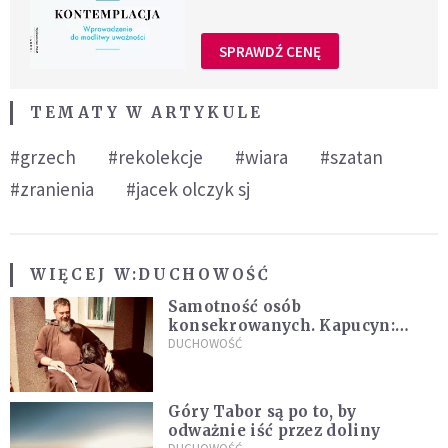
SPRAWDŹ CENĘ
TEMATY W ARTYKULE
#grzech
#rekolekcje
#wiara
#szatan
#zranienia
#jacek olczyk sj
WIĘCEJ W:
DUCHOWOŚĆ
Samotność osób
konsekrowanych. Kapucyn:
Życie w pojedynkę rzadko jest
DUCHOWOŚĆ
sielanką
Góry Tabor są po to, by
odważnie iść przez doliny