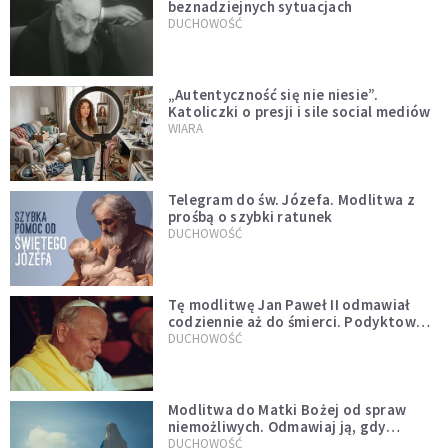
beznadziejnych sytuacjach
DUCHOWOŚĆ
„Autentyczność się nie niesie”.
Katoliczki o presji i sile social mediów
WIARA
Telegram do św. Józefa. Modlitwa z
prośbą o szybki ratunek
DUCHOWOŚĆ
Tę modlitwę Jan Paweł II odmawiał
codziennie aż do śmierci. Podyktował
mu ją ojciec
DUCHOWOŚĆ
Modlitwa do Matki Bożej od spraw
niemożliwych. Odmawiaj ją, gdy
wszystko idzie źle
DUCHOWOŚĆ