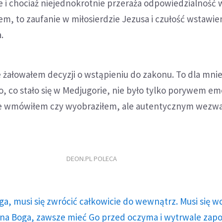
e i chociaż niejednokrotnie przeraża odpowiedzialność 
em, to zaufanie w miłosierdzie Jezusa i czułość wstawi
.
nie żałowałem decyzji o wstąpieniu do zakonu. To dla mni
o, co stało się w Medjugorie, nie było tylko porywem emo
ie wmówiłem czy wyobraziłem, ale autentycznym wezw
DEON.PL POLECA
ga, musi się zwrócić całkowicie do wewnątrz. Musi się w
a Boga, zawsze mieć Go przed oczyma i wytrwale zap