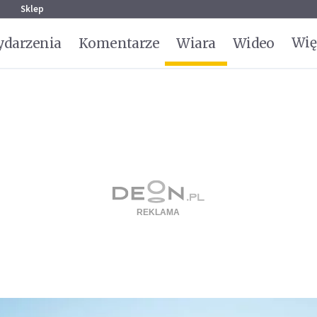
g
Sklep
Wię
darzenia
Komentarze
Wiara
Wideo