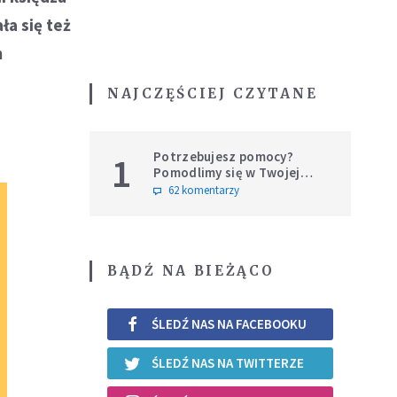
ła się też
m
NAJCZĘŚCIEJ CZYTANE
Potrzebujesz pomocy?
1
Pomodlimy się w Twojej
intencji
62 komentarzy
BĄDŹ NA BIEŻĄCO
ŚLEDŹ NAS NA FACEBOOKU
ŚLEDŹ NAS NA TWITTERZE