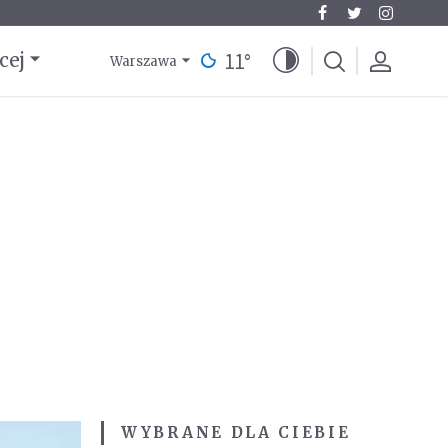
11
°
cej
Warszawa
WYBRANE DLA CIEBIE