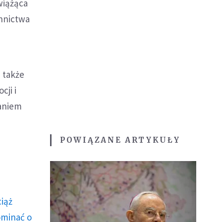
wiążąca
ennictwa
e także
cji i
aniem
POWIĄZANE ARTYKUŁY
ciąż
ominać o