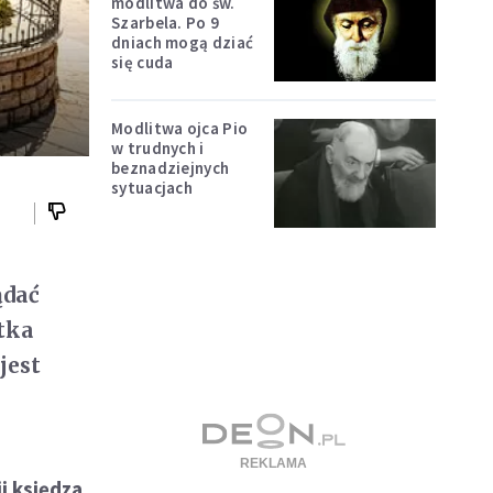
modlitwa do św.
Szarbela. Po 9
dniach mogą dziać
się cuda
Modlitwa ojca Pio
w trudnych i
beznadziejnych
sytuacjach
ądać
tka
jest
i księdza