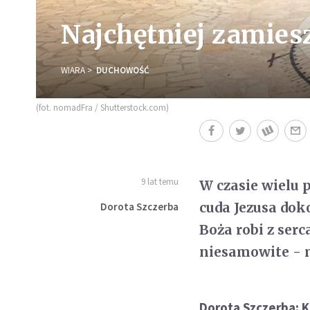
Najchętniej zamie
WIARA
DUCHOWOŚĆ
(fot. nomadFra / Shutterstock.com)
9 lat temu
W czasie wielu 
cuda Jezusa do
Dorota Szczerba
Boża robi z serc
niesamowite -
Dorota Szczerba: K