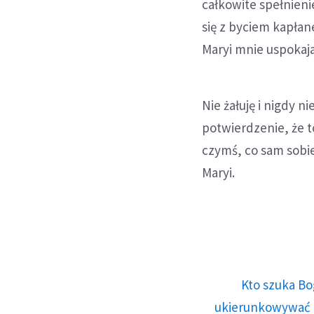
całkowite spełnieni
się z byciem kapłan
Maryi mnie uspokaja
Nie żałuję i nigdy 
potwierdzenie, że t
czymś, co sam sob
Maryi.
Kto szuka Bo
ukierunkowywać n