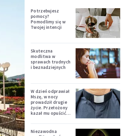
Potrzebujesz
pomocy?
Pomodlimy się w
Twojej intencji
Skuteczna
modlitwa w
sprawach trudnych
i beznadziejnych
W dzień odprawiał
Mszę, w nocy
prowadził drugie
życie. Przełożony
kazał mu opuścić
zakon
Niezawodna