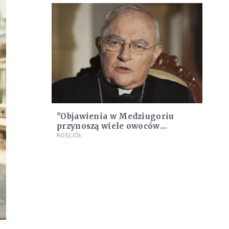
"Objawienia w Medziugoriu
przynoszą wiele owoców
duchowych"
KOŚCIÓŁ