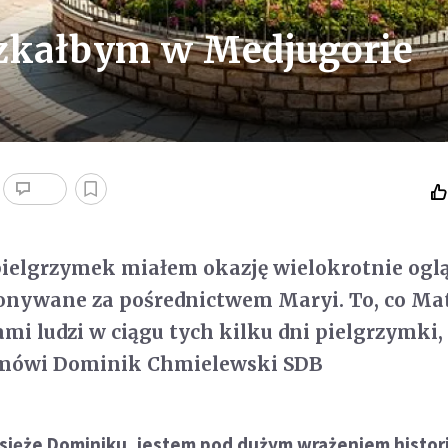
szkałbym w Medjugorie
pielgrzymek miałem okazję wielokrotnie ogl
konywane za pośrednictwem Maryi. To, co Ma
ami ludzi w ciągu tych kilku dni pielgrzymki, 
 mówi
Dominik Chmielewski SDB
sięże Dominiku, jestem pod dużym wrażeniem histori