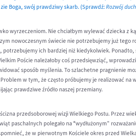
dzie Boga, swój prawdziwy skarb. (Sprawdź:
Rozwój duc
wko wyrzeczeniom. Nie chciałbym wylewać dziecka z ką
szym nowoczesnym świecie nie potrzebujemy już tego r
, potrzebujemy ich bardziej niż kiedykolwiek. Ponadto, 
elkim Poście należałoby coś przedsięwziąć, wprowadz
ewidować sposób myślenia. To szlachetne pragnienie mo
 Problem w tym, że często próbujemy je realizować na 
ijając prawdziwe źródło naszej przemiany.
puścizna przedsoborowej wizji Wielkiego Postu. Przez wie
wiąt paschalnych polegało na “wydłużonym" rozważani
spomnieć, że w pierwotnym Kościele okres przed Wielk