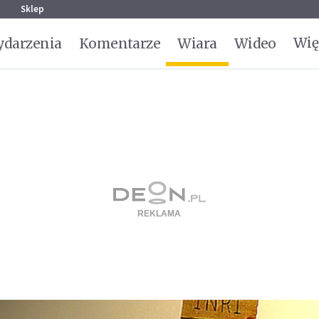
g
Sklep
Wię
darzenia
Komentarze
Wiara
Wideo