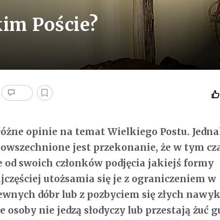
kim Poście?
różne opinie na temat Wielkiego Postu. Jedn
powszechnione jest przekonanie, że w tym cz
e od swoich członków podjęcia jakiejś formy
jczęściej utożsamia się je z ograniczeniem w
ewnych dóbr lub z pozbyciem się złych nawy
e osoby nie jedzą słodyczy lub przestają żuć 