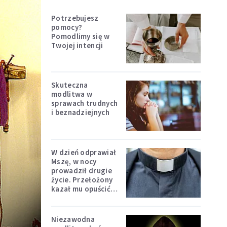
Potrzebujesz
pomocy?
Pomodlimy się w
Twojej intencji
Skuteczna
modlitwa w
sprawach trudnych
i beznadziejnych
W dzień odprawiał
Mszę, w nocy
prowadził drugie
życie. Przełożony
kazał mu opuścić
zakon
Niezawodna