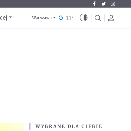
11
°
cej
Warszawa
WYBRANE DLA CIEBIE