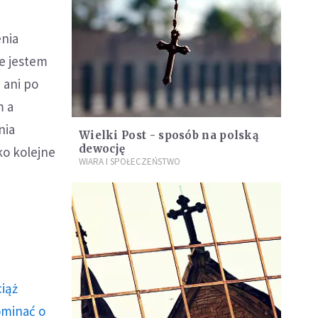
enia
ie jestem
 ani po
m a
nia
Wielki Post - sposób na polską
dewocję
ko kolejne
WIARA I SPOŁECZEŃSTWO
ciąż
ominać o