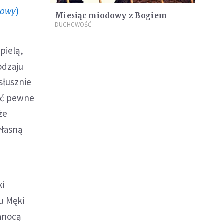
howy
)
Miesiąc miodowy z Bogiem
DUCHOWOŚĆ
pielą,
odzaju
słusznie
ić pewne
że
własną
ki
u Męki
anocą