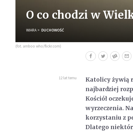
O co chodzi w Wiel
WIARA
DUCHOWOŚĆ
(fot. amboo who/flickr.com)
12 lat temu
Katolicy żywią 
najbardziej roz
Kościół oczekuj
wyrzeczenia. Na
korzystaniu z p
Dlatego niektór