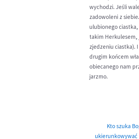
wychodzi. Jeśli wal
zadowoleni z siebie
ulubionego ciastka, 
takim Herkulesem, j
zjedzeniu ciastka).
drugim końcem własn
obiecanego nam prze
jarzmo.
Kto szuka Bo
ukierunkowywać n