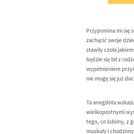
Przypomina mi się 
zachęcić swoje dzie
stawiły czoła jaki
będzie się bił z rod
wypełnieniem przyrz
nie mogę się już do
Ta anegdota wskazu
wielkopostnymi wys
tego, co lubimy, z 
muskuły i chodzimy