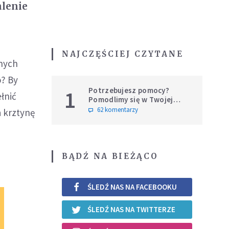
alenie
NAJCZĘŚCIEJ CZYTANE
tnych
o? By
Potrzebujesz pomocy?
1
łnić
Pomodlimy się w Twojej
intencji
62 komentarzy
a krztynę
BĄDŹ NA BIEŻĄCO
ŚLEDŹ NAS NA FACEBOOKU
ŚLEDŹ NAS NA TWITTERZE