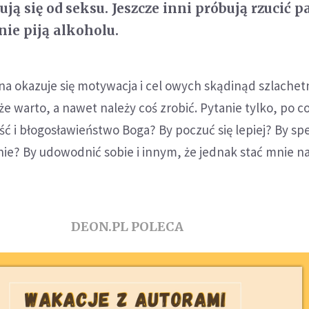
ą się od seksu. Jeszcze inni próbują rzucić p
nie piją alkoholu.
na okazuje się motywacja i cel owych skądinąd szlache
e warto, a nawet należy coś zrobić. Pytanie tylko, po c
ć i błogosławieństwo Boga? By poczuć się lepiej? By spe
nie? By udowodnić sobie i innym, że jednak stać mnie n
DEON.PL POLECA