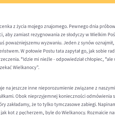
scenka z życia mojego znajomego. Pewnego dnia próbow
ci, aby zamiast rezygnowania ze słodyczy w Wielkim Poś
emuś poważniejszemu wyzwaniu. Jeden z synów oznajmił, 
zeństwem. W połowie Postu tata zapytał go, jak sobie rad
eczenia. “Idzie mi nieźle - odpowiedział chłopiec, “ale 
czekać Wielkanocy".
je na jeszcze inne nieporozumienie związane z naszym
iłkami. Obok nieprzyjemnej konieczności odmówienia 
góry zakładamy, że to tylko tymczasowe zabiegi. Napina
 jak kot z pęcherzem, byle do Wielkanocy. Rozmaicie n