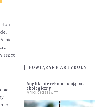
ał on
cie,
że nie
zi z
wiesz co,
POWIĄZANE ARTYKUŁY
i
Anglikanie rekomendują post
ekologiczny
sobie
WIADOMOŚCI ZE ŚWIATA
my
am to