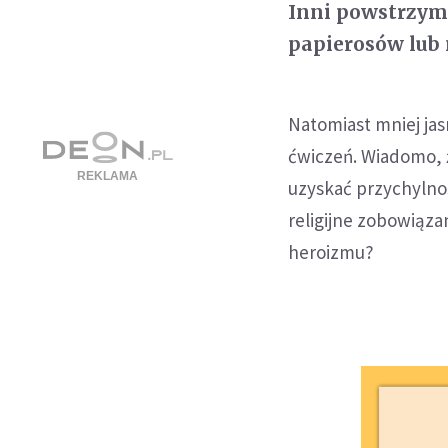
Inni powstrzymuj
papierosów lub 
Natomiast mniej jas
ćwiczeń. Wiadomo, ż
uzyskać przychylnoś
religijne zobowiąza
heroizmu?