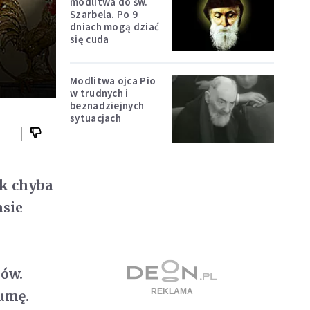
modlitwa do św.
Szarbela. Po 9
dniach mogą dziać
się cuda
Modlitwa ojca Pio
w trudnych i
beznadziejnych
sytuacjach
ak chyba
asie
ków.
gumę.