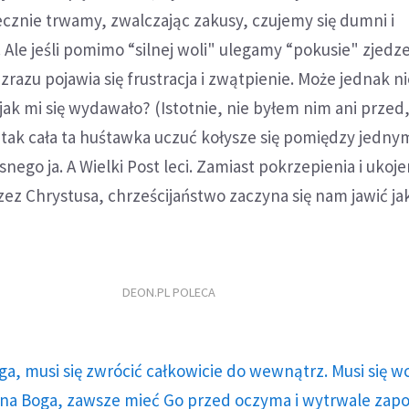
ecznie trwamy, zwalczając zakusy, czujemy się dumni i
. Ale jeśli pomimo “silnej woli" ulegamy “pokusie" zjedz
zrazu pojawia się frustracja i zwątpienie. Może jednak n
ak mi się wydawało? (Istotnie, nie byłem nim ani przed,
 I tak cała ta huśtawka uczuć kołysze się pomiędzy jedny
ego ja. A Wielki Post leci. Zamiast pokrzepienia i ukoje
z Chrystusa, chrześcijaństwo zaczyna się nam jawić ja
DEON.PL POLECA
ga, musi się zwrócić całkowicie do wewnątrz. Musi się w
a Boga, zawsze mieć Go przed oczyma i wytrwale zap