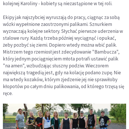
kolejnej Karoliny - kobiety są niezastąpione w tej roli.
Ekipy jak najszybciej wyruszają do pracy, ciągnąc za sobą
wózki wypełnione zaostrzonymi palikami. Sznurkiem
wyznaczają kolejne sektory. Słychać pierwsze uderzenia w
stalowe rury. Każdą trzeba później wyciągnąć i opukać,
żeby pozbyć się ziemi. Dopiero wtedy można wbić palik.
Mistrzem tego rzemiosł jest zdecydowanie "Bambucza",
który jednym pociągnięciem młota potrafi ustawić palik
"na amen", wzbudzając słuszny podziw. Wieczorem
największą tragedią jest, gdy na kolację podano zupę. Nie
ma wtedy kozaków, którym zjedzenie jej nie sprawiłoby
kłopotów po całym dniu palikowania, od którego trzęsą się
ręce.