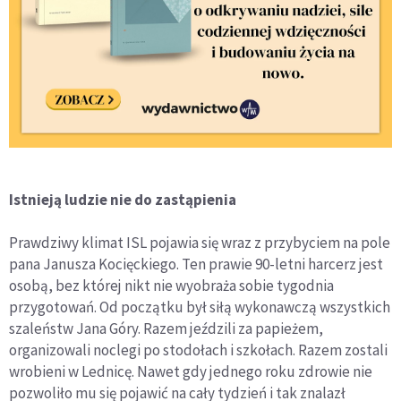
Istnieją ludzie nie do zastąpienia
Prawdziwy klimat ISL pojawia się wraz z przybyciem na pole
pana Janusza Kocięckiego. Ten prawie 90-letni harcerz jest
osobą, bez której nikt nie wyobraża sobie tygodnia
przygotowań. Od początku był siłą wykonawczą wszystkich
szaleństw Jana Góry. Razem jeździli za papieżem,
organizowali noclegi po stodołach i szkołach. Razem zostali
wrobieni w Lednicę. Nawet gdy jednego roku zdrowie nie
pozwoliło mu się pojawić na cały tydzień i tak znalazł