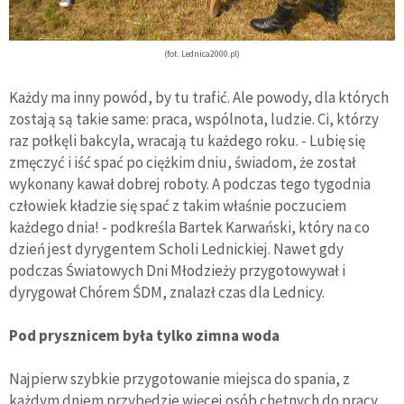
(fot. Lednica2000.pl)
Każdy ma inny powód, by tu trafić. Ale powody, dla których
zostają są takie same: praca, wspólnota, ludzie. Ci, którzy
raz połkęli bakcyla, wracają tu każdego roku. - Lubię się
zmęczyć i iść spać po ciężkim dniu, świadom, że został
wykonany kawał dobrej roboty. A podczas tego tygodnia
człowiek kładzie się spać z takim właśnie poczuciem
każdego dnia! - podkreśla Bartek Karwański, który na co
dzień jest dyrygentem Scholi Lednickiej. Nawet gdy
podczas Światowych Dni Młodzieży przygotowywał i
dyrygował Chórem ŚDM, znalazł czas dla Lednicy.
Pod prysznicem była tylko zimna woda
Najpierw szybkie przygotowanie miejsca do spania, z
każdym dniem przybędzie więcej osób chętnych do pracy.