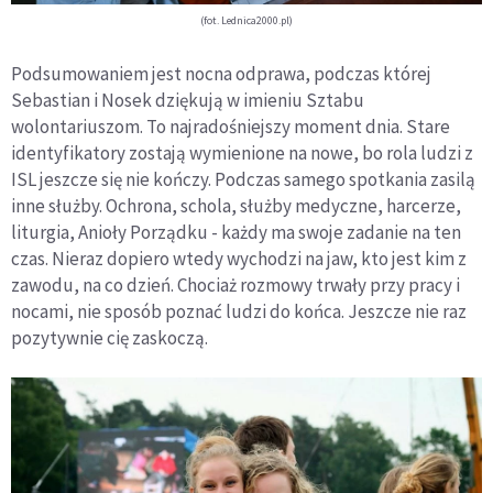
(fot. Lednica2000.pl)
Podsumowaniem jest nocna odprawa, podczas której
Sebastian i Nosek dziękują w imieniu Sztabu
wolontariuszom. To najradośniejszy moment dnia. Stare
identyfikatory zostają wymienione na nowe, bo rola ludzi z
ISL jeszcze się nie kończy. Podczas samego spotkania zasilą
inne służby. Ochrona, schola, służby medyczne, harcerze,
liturgia, Anioły Porządku - każdy ma swoje zadanie na ten
czas. Nieraz dopiero wtedy wychodzi na jaw, kto jest kim z
zawodu, na co dzień. Chociaż rozmowy trwały przy pracy i
nocami, nie sposób poznać ludzi do końca. Jeszcze nie raz
pozytywnie cię zaskoczą.