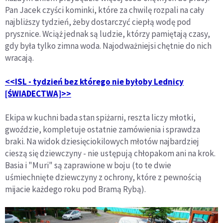
Pan Jacek czyści kominki, które za chwilę rozpali na cały
najbliższy tydzień, żeby dostarczyć ciepłą wodę pod
prysznice. Wciąż jednak są ludzie, którzy pamiętają czasy,
gdy była tylko zimna woda. Najodważniejsi chętnie do nich
wracają.
<<ISL - tydzień bez którego nie byłoby Lednicy
[ŚWIADECTWA]>>
Ekipa w kuchni bada stan spiżarni, reszta liczy młotki,
gwoździe, kompletuje ostatnie zamówienia i sprawdza
braki. Na widok dziesięciokilowych młotów najbardziej
cieszą się dziewczyny - nie ustępują chłopakom ani na krok.
Basia i "Muri" są zaprawione w boju (to te dwie
uśmiechnięte dziewczyny z ochrony, które z pewnością
mijacie każdego roku pod Bramą Rybą).