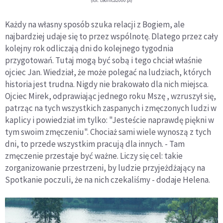
(fot. Lednica2000.pl)
Każdy na własny sposób szuka relacji z Bogiem, ale
najbardziej udaje się to przez wspólnotę. Dlatego przez cały
kolejny rok odliczają dni do kolejnego tygodnia
przygotowań. Tutaj mogą być sobą i tego chciał właśnie
ojciec Jan. Wiedział, że może polegać na ludziach, których
historia jest trudna. Nigdy nie brakowało dla nich miejsca.
Ojciec Mirek, odprawiając jednego roku Mszę , wzruszył się,
patrząc na tych wszystkich zaspanych i zmęczonych ludzi w
kaplicy i powiedział im tylko: "Jesteście naprawdę piękni w
tym swoim zmęczeniu". Chociaż sami wiele wynoszą z tych
dni, to przede wszystkim pracują dla innych. - Tam
zmęczenie przestaje być ważne. Liczy się cel: takie
zorganizowanie przestrzeni, by ludzie przyjeżdżający na
Spotkanie poczuli, że na nich czekaliśmy - dodaje Helena.