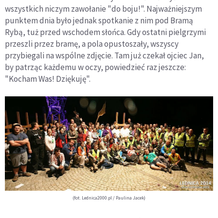
wszystkich niczym zawołanie "do boju!". Najważniejszym
punktem dnia było jednak spotkanie z nim pod Bramą
Rybą, tuż przed wschodem słońca. Gdy ostatni pielgrzymi
przeszli przez bramę, a pola opustoszały, wszyscy
przybiegali na wspólne zdjęcie. Tam już czekał ojciec Jan,
by patrząc każdemu w oczy, powiedzieć raz jeszcze:
"Kocham Was! Dziękuję".
(fot. Lednica2000.pl / Paulina Jacek)