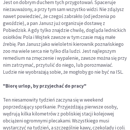
Jest on dobrym duchem tych przygotowań. Spaceruje
niezauważony, a przy tym sam wszystko widzi. Nie zdążysz
nawet powiedzieć, że czegoś zabrakło (od jedzenia po
gwoździe), a pan Janusz już organizuje dostawę z
Pobiedzisk. A gdy tylko znajdzie chwilę, dogląda lednickich
osiołków. Pola i Wojtek zawsze w tym czasie mają małe
źrebię. Pan Janusz jako wieloletni kierownik poznańskiego
zoo ma wiele serca nie tylko dla ludzi. Jest najlepszym
remedium na zmęczenie i wypalenie, zawsze można się przy
nim zatrzymać, przytulić do niego, lub porozmawiać.
Ludzie nie wyobrażają sobie, że mogłoby go nie być na ISL.
"Biorę urlop, by przyjechać do pracy"
Ten niesamowity tydzień zaczyna się w weekend
poprzedzający spotkanie. Przyjeżdżają pierwsze osoby,
wędrują kilka kilometrów z pobliskiej stacji kolejowej
obciążeni ogromnymi plecakami. Wszystkiego musi
wystarczyć na tydzień, a szczególnie kawy, czekolady i coli.