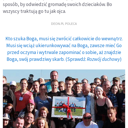
sposób, by odwiedzić gromadę swoich dzieciaków. Bo
wszyscy traktują go tu jak ojca.
DEON.PL POLECA
Kto szuka Boga, musi się zwrócić całkowicie do wewnątrz.
Musi się wciąż ukierunkowywać na Boga, zawsze mieć Go
przed oczyma i wytrwale zapominać o sobie, aż znajdzie
Boga, swój prawdziwy skarb. (Sprawdź:
Rozwój duchowy
)