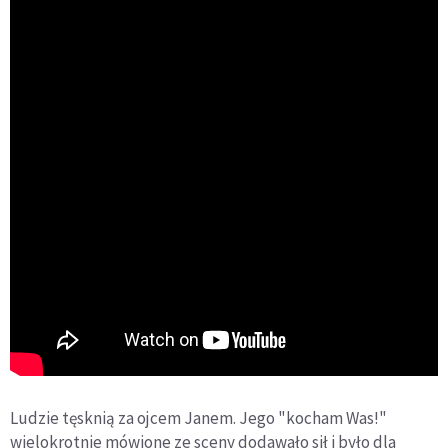
Ludzie tęsknią za ojcem Janem. Jego "kocham Was!"
wielokrotnie mówione ze sceny dodawało sił i było dla