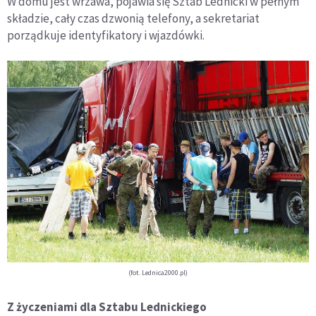
W domu jest wrzawa, pojawia się Sztab Lednicki w pełnym
składzie, cały czas dzwonią telefony, a sekretariat
porządkuje identyfikatory i wjazdówki.
(fot. Lednica2000.pl)
Z życzeniami dla Sztabu Lednickiego