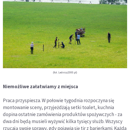
(fot. Lednica2000.pl)
Niemożliwe załatwiamy z miejsca
Praca przyspiesza. W połowie tygodnia rozpoczyna się
montowanie sceny, przyjeżdżają setki toalet, kuchnia
dopina ostatnie zamówienia produktów spożywczych - za
dwa dni będą musieli wyżywić kilka tysięcy służb. Wszyscy
rzucają swoje sprawy, gdy pojawia się tir z barierkami. Każda