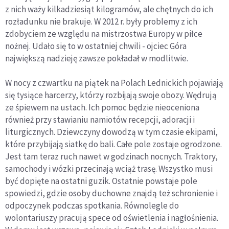
z nich waży kilkadziesiąt kilogramów, ale chętnych do ich
rozładunku nie brakuje. W 2012 r. były problemy z ich
zdobyciem ze względu na mistrzostwa Europy w piłce
nożnej. Udało się to w ostatniej chwili - ojciec Góra
największą nadzieję zawsze pokładał w modlitwie.
W nocy z czwartku na piątek na Polach Lednickich pojawiają
się tysiące harcerzy, którzy rozbijają swoje obozy. Wędrują
ze śpiewem na ustach. Ich pomoc będzie nieoceniona
również przy stawianiu namiotów recepcji, adoracji i
liturgicznych. Dziewczyny dowodzą w tym czasie ekipami,
które przybijają siatkę do bali. Całe pole zostaje ogrodzone.
Jest tam teraz ruch nawet w godzinach nocnych. Traktory,
samochody i wózki przecinają wciąż trasę. Wszystko musi
być dopięte na ostatni guzik. Ostatnie powstaje pole
spowiedzi, gdzie osoby duchowne znajdą też schronienie i
odpoczynek podczas spotkania. Równolegle do
wolontariuszy pracują spece od oświetlenia i nagłośnienia.