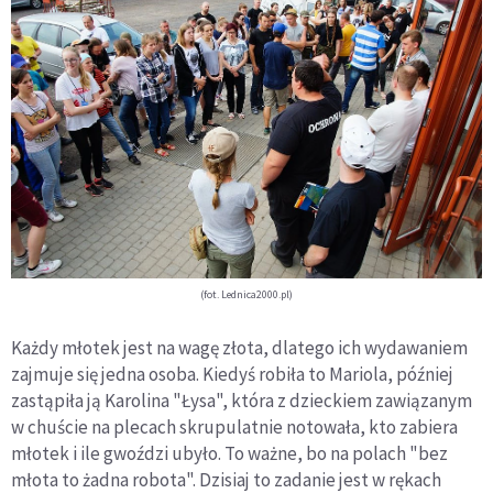
(fot. Lednica2000.pl)
Każdy młotek jest na wagę złota, dlatego ich wydawaniem
zajmuje się jedna osoba. Kiedyś robiła to Mariola, później
zastąpiła ją Karolina "Łysa", która z dzieckiem zawiązanym
w chuście na plecach skrupulatnie notowała, kto zabiera
młotek i ile gwoździ ubyło. To ważne, bo na polach "bez
młota to żadna robota". Dzisiaj to zadanie jest w rękach