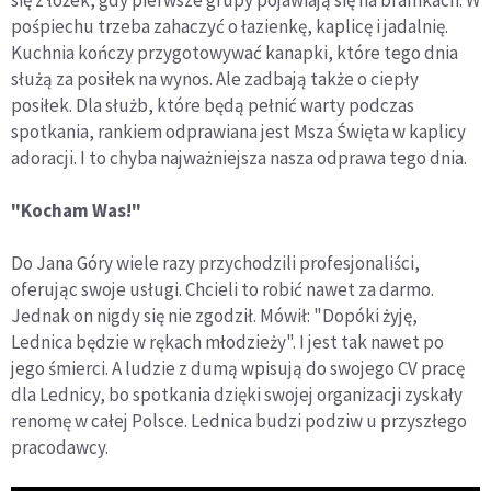
się z łóżek, gdy pierwsze grupy pojawiają się na bramkach. W
pośpiechu trzeba zahaczyć o łazienkę, kaplicę i jadalnię.
Kuchnia kończy przygotowywać kanapki, które tego dnia
służą za posiłek na wynos. Ale zadbają także o ciepły
posiłek. Dla służb, które będą pełnić warty podczas
spotkania, rankiem odprawiana jest Msza Święta w kaplicy
adoracji. I to chyba najważniejsza nasza odprawa tego dnia.
"Kocham Was!"
Do Jana Góry wiele razy przychodzili profesjonaliści,
oferując swoje usługi. Chcieli to robić nawet za darmo.
Jednak on nigdy się nie zgodził. Mówił: "Dopóki żyję,
Lednica będzie w rękach młodzieży". I jest tak nawet po
jego śmierci. A ludzie z dumą wpisują do swojego CV pracę
dla Lednicy, bo spotkania dzięki swojej organizacji zyskały
renomę w całej Polsce. Lednica budzi podziw u przyszłego
pracodawcy.