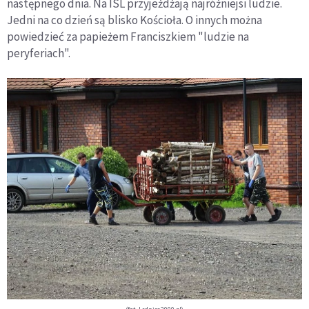
następnego dnia. Na ISL przyjeżdżają najróżniejsi ludzie.
Jedni na co dzień są blisko Kościoła. O innych można
powiedzieć za papieżem Franciszkiem "ludzie na
peryferiach".