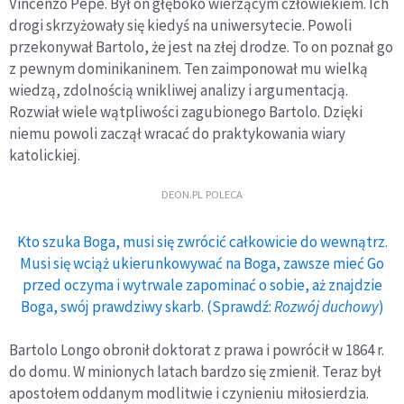
Vincenzo Pepe. Był on głęboko wierzącym człowiekiem. Ich
drogi skrzyżowały się kiedyś na uniwersytecie. Powoli
przekonywał Bartolo, że jest na złej drodze. To on poznał go
z pewnym dominikaninem. Ten zaimponował mu wielką
wiedzą, zdolnością wnikliwej analizy i argumentacją.
Rozwiał wiele wątpliwości zagubionego Bartolo. Dzięki
niemu powoli zaczął wracać do praktykowania wiary
katolickiej.
DEON.PL POLECA
Kto szuka Boga, musi się zwrócić całkowicie do wewnątrz.
Musi się wciąż ukierunkowywać na Boga, zawsze mieć Go
przed oczyma i wytrwale zapominać o sobie, aż znajdzie
Boga, swój prawdziwy skarb. (Sprawdź:
Rozwój duchowy
)
Bartolo Longo obronił doktorat z prawa i powrócił w 1864 r.
do domu. W minionych latach bardzo się zmienił. Teraz był
apostołem oddanym modlitwie i czynieniu miłosierdzia.