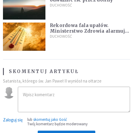
DUCHOWOŚĆ
Rekordowa fala upałów.
Ministerstwo Zdrowia alarmuje
po doświadczeniach z czerwca
DUCHOWOŚĆ
SKOMENTUJ ARTYKUŁ
Satanista, którego św. Jan Paweł II wyniósł na ołtarze
Zaloguj się
lub
skomentuj jako Gość
Twój komentarz będzie moderowany