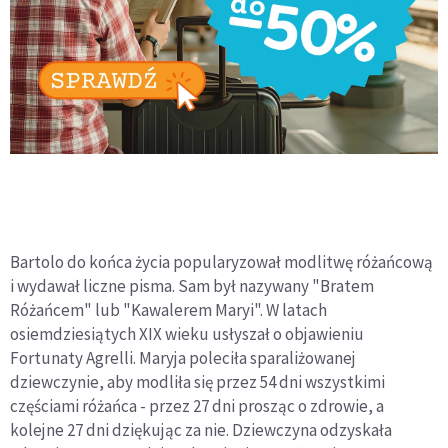
Bartolo do końca życia popularyzował modlitwę różańcową
i wydawał liczne pisma. Sam był nazywany "Bratem
Różańcem" lub "Kawalerem Maryi". W latach
osiemdziesiątych XIX wieku usłyszał o objawieniu
Fortunaty Agrelli. Maryja poleciła sparaliżowanej
dziewczynie, aby modliła się przez 54 dni wszystkimi
częściami różańca - przez 27 dni prosząc o zdrowie, a
kolejne 27 dni dziękując za nie. Dziewczyna odzyskała