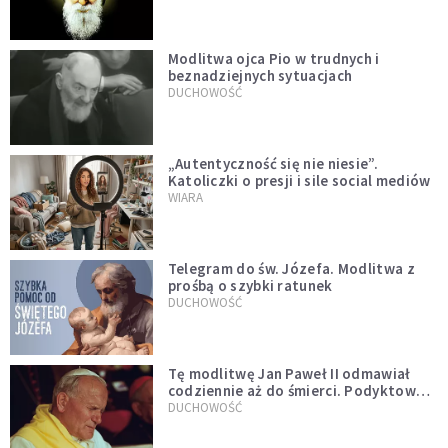
Modlitwa ojca Pio w trudnych i
beznadziejnych sytuacjach
DUCHOWOŚĆ
„Autentyczność się nie niesie”.
Katoliczki o presji i sile social mediów
WIARA
Telegram do św. Józefa. Modlitwa z
prośbą o szybki ratunek
DUCHOWOŚĆ
Tę modlitwę Jan Paweł II odmawiał
codziennie aż do śmierci. Podyktował
mu ją ojciec
DUCHOWOŚĆ