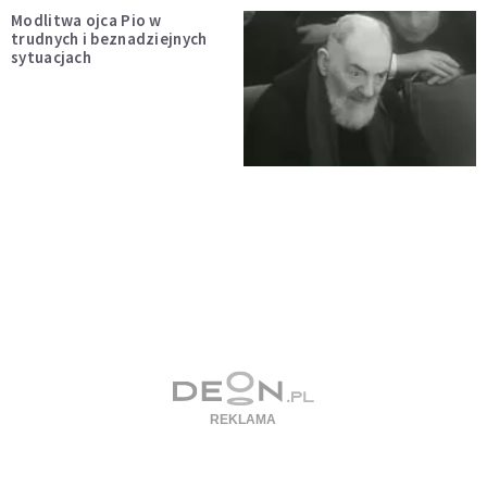
Modlitwa ojca Pio w
trudnych i beznadziejnych
sytuacjach