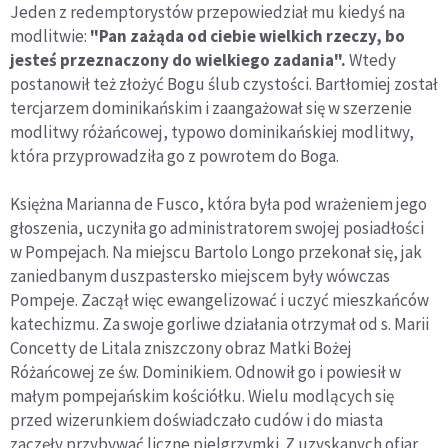
Jeden z redemptorystów przepowiedział mu kiedyś na
modlitwie:
"Pan zażąda od ciebie wielkich rzeczy, bo
jesteś przeznaczony do wielkiego zadania".
Wtedy
postanowił też złożyć Bogu ślub czystości. Bartłomiej został
tercjarzem dominikańskim i zaangażował się w szerzenie
modlitwy różańcowej, typowo dominikańskiej modlitwy,
która przyprowadziła go z powrotem do Boga.
Księżna Marianna de Fusco, która była pod wrażeniem jego
głoszenia, uczyniła go administratorem swojej posiadłości
w Pompejach. Na miejscu Bartolo Longo przekonał się, jak
zaniedbanym duszpastersko miejscem były wówczas
Pompeje. Zaczął więc ewangelizować i uczyć mieszkańców
katechizmu. Za swoje gorliwe działania otrzymał od s. Marii
Concetty de Litala zniszczony obraz Matki Bożej
Różańcowej ze św. Dominikiem. Odnowił go i powiesił w
małym pompejańskim kościółku. Wielu modlących się
przed wizerunkiem doświadczało cudów i do miasta
zaczęły przybywać liczne pielgrzymki. Z uzyskanych ofiar