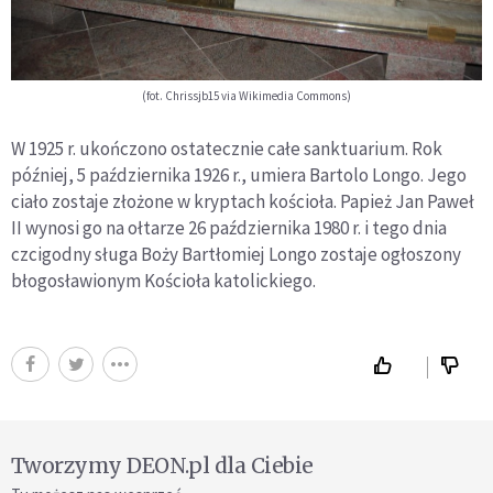
(fot. Chrissjb15 via Wikimedia Commons)
W 1925 r. ukończono ostatecznie całe sanktuarium. Rok
później, 5 października 1926 r., umiera Bartolo Longo. Jego
ciało zostaje złożone w kryptach kościoła. Papież Jan Paweł
II wynosi go na ołtarze 26 października 1980 r. i tego dnia
czcigodny sługa Boży Bartłomiej Longo zostaje ogłoszony
błogosławionym Kościoła katolickiego.
Tworzymy DEON.pl dla Ciebie