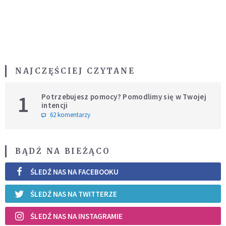
NAJCZĘŚCIEJ CZYTANE
1
Potrzebujesz pomocy? Pomodlimy się w Twojej
intencji
62 komentarzy
BĄDŹ NA BIEŻĄCO
ŚLEDŹ NAS NA FACEBOOKU
ŚLEDŹ NAS NA TWITTERZE
ŚLEDŹ NAS NA INSTAGRAMIE