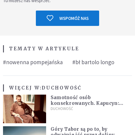
Tu możesz nas wesprzeć.
WSPOMÓŻ NAS
TEMATY W ARTYKULE
#nowenna pompejańska
#bł bartolo longo
WIĘCEJ W:
DUCHOWOŚĆ
Samotność osób
konsekrowanych. Kapucyn:
Życie w pojedynkę rzadko jest
DUCHOWOŚĆ
sielanką
Góry Tabor są po to, by
odważnie iść przez doliny