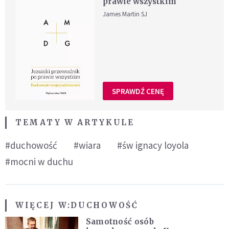
prawie wszystkim
James Martin SJ
SPRAWDŹ CENĘ
TEMATY W ARTYKULE
#duchowość
#wiara
#św ignacy loyola
#mocni w duchu
WIĘCEJ W:
DUCHOWOŚĆ
Samotność osób