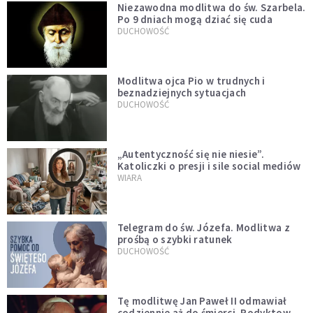
Niezawodna modlitwa do św. Szarbela.
Po 9 dniach mogą dziać się cuda
DUCHOWOŚĆ
Modlitwa ojca Pio w trudnych i
beznadziejnych sytuacjach
DUCHOWOŚĆ
„Autentyczność się nie niesie”.
Katoliczki o presji i sile social mediów
WIARA
Telegram do św. Józefa. Modlitwa z
prośbą o szybki ratunek
DUCHOWOŚĆ
Tę modlitwę Jan Paweł II odmawiał
codziennie aż do śmierci. Podyktował