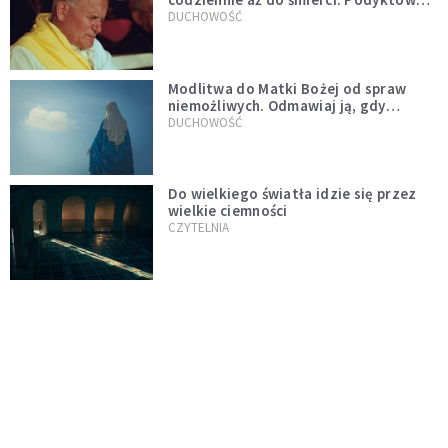
mu ją ojciec
DUCHOWOŚĆ
Modlitwa do Matki Bożej od spraw
niemożliwych. Odmawiaj ją, gdy
wszystko idzie źle
DUCHOWOŚĆ
Do wielkiego światła idzie się przez
wielkie ciemności
CZYTELNIA