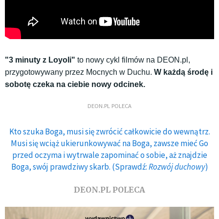
"3 minuty z Loyoli"
to nowy cykl filmów na DEON.pl,
przygotowywany przez Mocnych w Duchu.
W każdą środę i
sobotę czeka na ciebie nowy odcinek.
DEON.PL POLECA
Kto szuka Boga, musi się zwrócić całkowicie do wewnątrz.
Musi się wciąż ukierunkowywać na Boga, zawsze mieć Go
przed oczyma i wytrwale zapominać o sobie, aż znajdzie
Boga, swój prawdziwy skarb. (Sprawdź:
Rozwój duchowy
)
DEON.PL POLECA