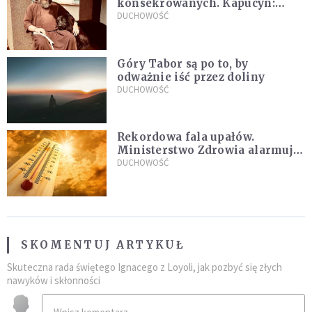
konsekrowanych. Kapucyn:
Życie w pojedynkę rzadko jest
DUCHOWOŚĆ
sielanką
Góry Tabor są po to, by
odważnie iść przez doliny
DUCHOWOŚĆ
Rekordowa fala upałów.
Ministerstwo Zdrowia alarmuje
po doświadczeniach z czerwca
DUCHOWOŚĆ
SKOMENTUJ ARTYKUŁ
Skuteczna rada świętego Ignacego z Loyoli, jak pozbyć się złych
nawyków i skłonności