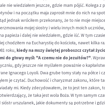
ale nie wiedziałem jeszcze, gdzie mam pójść. Kolega z pa
lotynów i na początku maja zaprosił mnie do nich na spo
ąd jednak wróciłem przekonany, że to nie moje miejsce
ierzmowania mojej siostry i wielu innych moich uczniów
 papieża i dalej nie wiedziałem, gdzie iść. W tym czasi
ej chodziłem na Eucharystię do kościoła, nawet kilka r
981 roku,
kiedy na mszy świętej proboszcz czytał życio
 mi do głowy myśl: "A czemu nie do jezuitów?"
. Wpraw
tyczniu, gdy jeszcze nie myślałem poważnie o kapłaństw
ne Ignacego Loyoli. Dwa grube tomy stały na półce i c
ąłem je czytać. Duchowość i charyzmat zakonu, które t
adały mi. Kiedy zdecydowałem, że to jest ten zakon, t
otwierdzający, że taka jest wola Boża. W tym samym cza
 sióstr urszulanek, jakie dokumenty są potrzebne i gdz