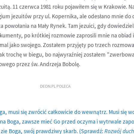
ezuitą. 11 czerwca 1981 roku pojawiłem się w Krakowie. N
um jezuitów przy ul. Kopernika, ale odesłano mnie do 
 powołania na Mały Rynek. Tam jezuici, gdy dowiedzieli 
umenty, po krótkiej rozmowie zaprosili mnie na obiad 
emal jako swojego. Zostałem przyjęty po trzech rozmow
ak trochę w biegu, bo najwyraźniej zostałem "zwerbow
wego przez św. Andrzeja Bobolę.
DEON.PL POLECA
ga, musi się zwrócić całkowicie do wewnątrz. Musi się w
a Boga, zawsze mieć Go przed oczyma i wytrwale zap
dzie Boga, swój prawdziwy skarb. (Sprawdź:
Rozwój duc