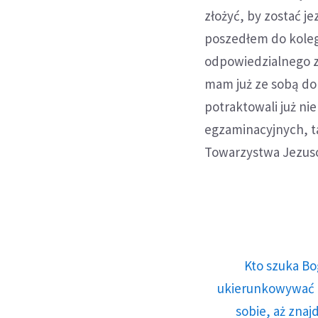
złożyć, by zostać j
poszedłem do kolegi
odpowiedzialnego za
mam już ze sobą dok
potraktowali już ni
egzaminacyjnych, t
Towarzystwa Jezuso
Kto szuka Bo
ukierunkowywać n
sobie, aż znaj