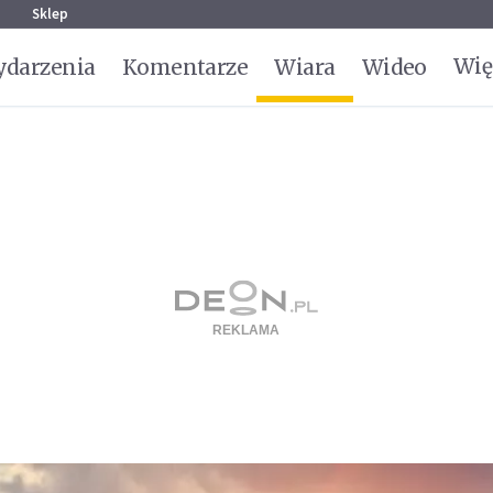
g
Sklep
Wię
darzenia
Komentarze
Wiara
Wideo