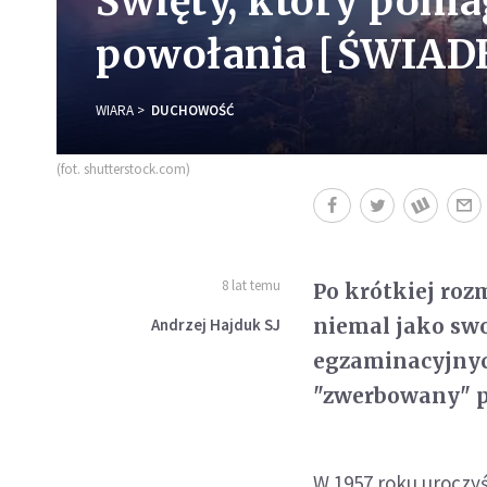
Święty, który poma
powołania [ŚWIA
WIARA
DUCHOWOŚĆ
(fot. shutterstock.com)
8 lat temu
Po krótkiej roz
niemal jako swo
Andrzej Hajduk SJ
egzaminacyjnych
"zwerbowany" pr
W 1957 roku uroczyś