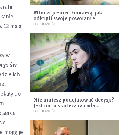
rafii
Młodzi jezuici tłumaczą, jak
tkanie
odkryli swoje powołanie
DUCHOWOŚĆ
. 13 maja
,
e
azy w
rys św.
dzie ich
ie,
zekały do
Nie umiesz podejmować decyzji?
am
Jest na to skuteczna rada
[WIDEO]
DUCHOWOŚĆ
o serce
sie
ie mogę je