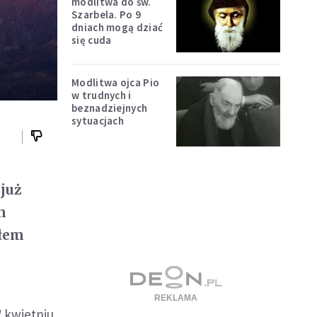
modlitwa do św.
Szarbela. Po 9
dniach mogą dziać
się cuda
Modlitwa ojca Pio
w trudnych i
beznadziejnych
sytuacjach
już
h
ałem
W kwietniu