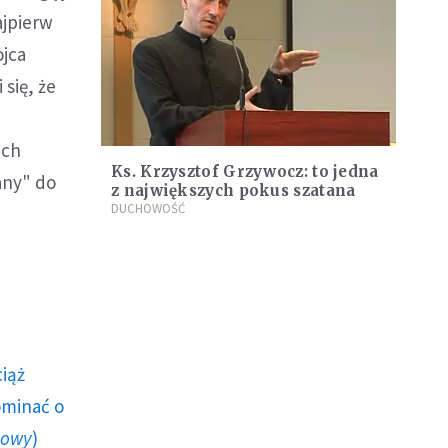
ajpierw
ojca
się, że
i
ach
Ks. Krzysztof Grzywocz: to jedna
any" do
z największych pokus szatana
DUCHOWOŚĆ
ciąż
ominać o
howy
)