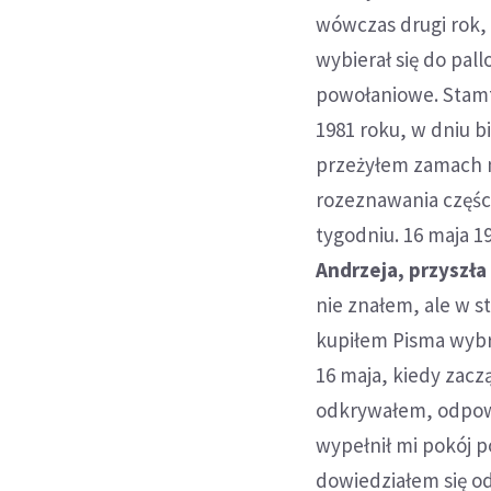
wówczas drugi rok, 
wybierał się do pal
powołaniowe. Stamt
1981 roku, w dniu b
przeżyłem zamach na
rozeznawania części
tygodniu. 16 maja 1
Andrzeja, przyszła
nie znałem, ale w s
kupiłem Pisma wybra
16 maja, kiedy zacz
odkrywałem, odpowi
wypełnił mi pokój p
dowiedziałem się od