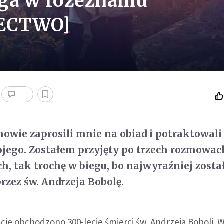
ga w rozeznaniu
DECTWO]
mowie zaprosili mnie na obiad i potraktowali 
jego. Zostałem przyjęty po trzech rozmowac
, tak trochę w biegu, bo najwyraźniej zost
zez św. Andrzeja Bobolę.
cie obchodzono 300-lecie śmierci św. Andrzeja Boboli. 