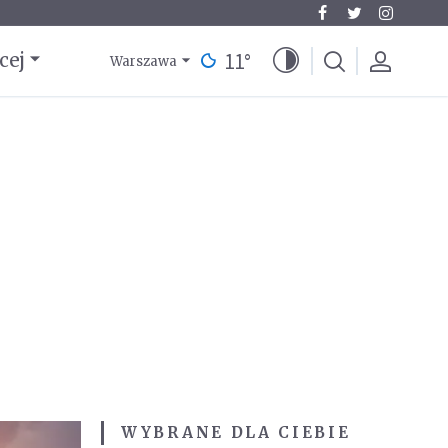
11
°
cej
Warszawa
WYBRANE DLA CIEBIE