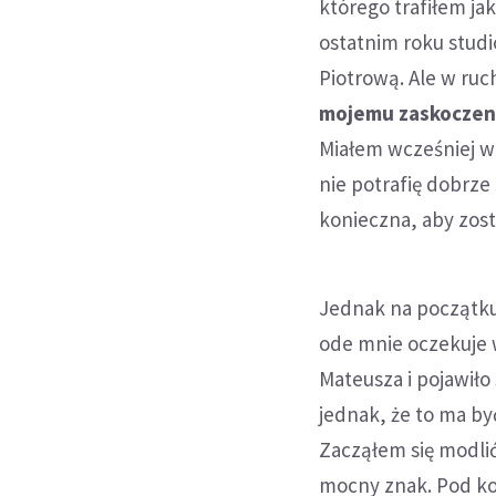
którego trafiłem ja
ostatnim roku studi
Piotrową. Ale w ru
mojemu zaskoczeni
Miałem wcześniej wą
nie potrafię dobrze
konieczna, aby zos
Jednak na początku
ode mnie oczekuje 
Mateusza i pojawił
jednak, że to ma by
Zacząłem się modlić
mocny znak. Pod ko