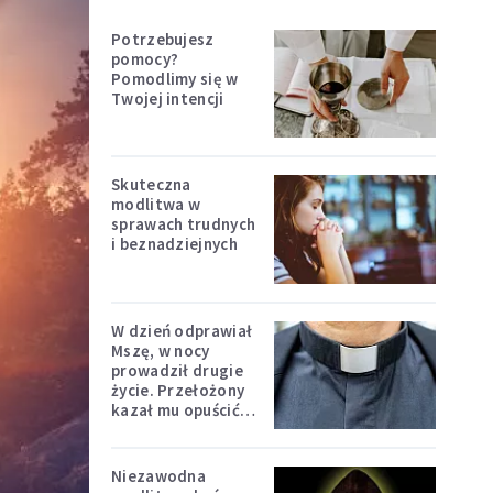
Potrzebujesz
pomocy?
Pomodlimy się w
Twojej intencji
Skuteczna
modlitwa w
sprawach trudnych
i beznadziejnych
W dzień odprawiał
Mszę, w nocy
prowadził drugie
życie. Przełożony
kazał mu opuścić
zakon
Niezawodna