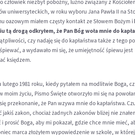
ko człowiek niezbyt pobożny, luźno związany z Kościołe
ów uniwersyteckich, w roku wyboru Jana Pawła II na Sto
chu oazowym miałem częsty kontakt ze Słowem Bożym i
u tą drogą odkryłem, że Pan Bóg woła mnie do kapł
tpliwości, czy nadaję się do kapłaństwa także z tego p
 śpiewać, a wydawało mi się, że umiejętność śpiewu jest
tać księdzem.
 lutego 1981 roku, kiedy pytałem na modlitwie Boga, c
w moim życiu, Pismo Święte otworzyło mi się na powoła
o się przekonanie, że Pan wzywa mnie do kapłaństwa. C
ć jakiś zakon, chociaż żadnych zakonów bliżej nie znałe
 i prosić Boga, aby mi pokazał, gdzie chce mnie mieć, a
niec marca złożyłem wypowiedzenie w szkole, w które