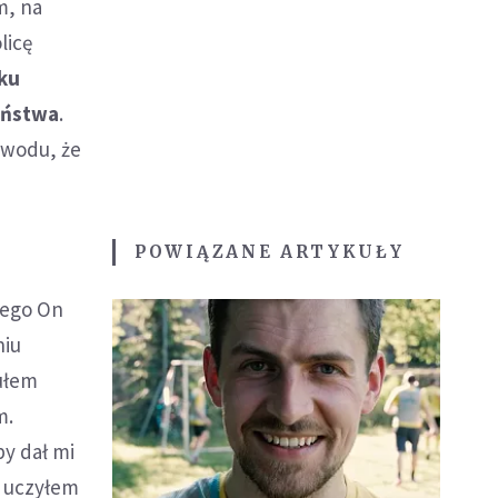
m, na
licę
ku
aństwa
.
owodu, że
POWIĄZANE ARTYKUŁY
zego On
niu
zułem
m.
by dał mi
j uczyłem