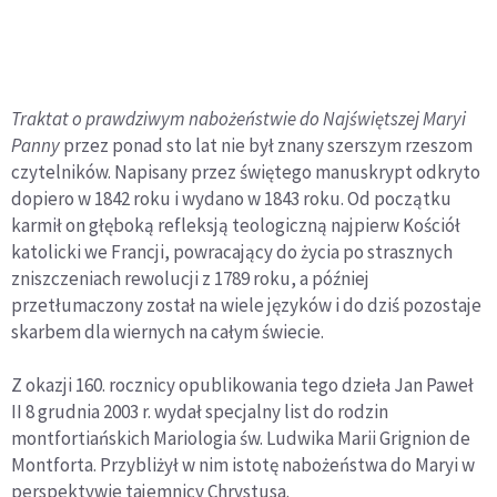
Traktat o prawdziwym nabożeństwie do Najświętszej Maryi
Panny
przez ponad sto lat nie był znany szerszym rzeszom
czytelników. Napisany przez świętego manuskrypt odkryto
dopiero w 1842 roku i wydano w 1843 roku. Od początku
karmił on głęboką refleksją teologiczną najpierw Kościół
katolicki we Francji, powracający do życia po strasznych
zniszczeniach rewolucji z 1789 roku, a później
przetłumaczony został na wiele języków i do dziś pozostaje
skarbem dla wiernych na całym świecie.
Z okazji 160. rocznicy opublikowania tego dzieła Jan Paweł
II 8 grudnia 2003 r. wydał specjalny list do rodzin
montfortiańskich Mariologia św. Ludwika Marii Grignion de
Montforta. Przybliżył w nim istotę nabożeństwa do Maryi w
perspektywie tajemnicy Chrystusa.