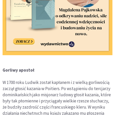
Gorliwy apostoł
W 1700 roku Ludwik został kapłanem i z wielką gorliwością
zaczął głosić kazania w Poitiers. Po wstąpieniu do tercjarzy
dominikańskich jako misjonarz ludowy głosił kazania, które
były tak płomienne i przyciągały wielkie rzesze słuchaczy,
że budziły zazdrość części francuskiego kleru. W wyniku
działania niechętnych mu księży zakazano mu głoszenia