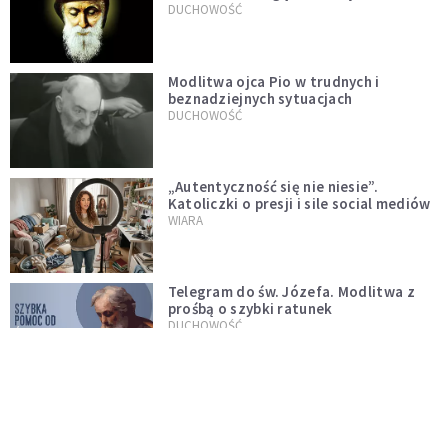
DUCHOWOŚĆ
Modlitwa ojca Pio w trudnych i
beznadziejnych sytuacjach
DUCHOWOŚĆ
„Autentyczność się nie niesie”.
Katoliczki o presji i sile social mediów
WIARA
Telegram do św. Józefa. Modlitwa z
prośbą o szybki ratunek
DUCHOWOŚĆ
Tę modlitwę Jan Paweł II odmawiał
codziennie aż do śmierci. Podyktował
mu ją ojciec
DUCHOWOŚĆ