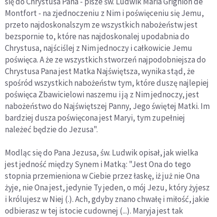
się do Chrystusa Pana - pisze św. Ludwik Maria Grignion de
Montfort - na zjednoczeniu z Nim i poświęceniu się Jemu,
przeto najdoskonalszym ze wszystkich nabożeństw jest
bezspornie to, które nas najdoskonalej upodabnia do
Chrystusa, najściślej z Nim jednoczy i całkowicie Jemu
poświęca. A że ze wszystkich stworzeń najpodobniejsza do
Chrystusa Pana jest Matka Najświętsza, wynika stąd, że
spośród wszystkich nabożeństw tym, które duszę najlepiej
poświęca Zbawicielowi naszemu i ją z Nim jednoczy, jest
nabożeństwo do Najświętszej Panny, Jego świętej Matki. Im
bardziej dusza poświęcona jest Maryi, tym zupełniej
należeć będzie do Jezusa".
Modląc się do Pana Jezusa, św. Ludwik opisał, jak wielka
jest jedność między Synem i Matką: "Jest Ona do tego
stopnia przemieniona w Ciebie przez łaskę, iż już nie Ona
żyje, nie Ona jest, jedynie Ty jeden, o mój Jezu, który żyjesz
i królujesz w Niej (.). Ach, gdyby znano chwałę i miłość, jakie
odbierasz w tej istocie cudownej (...). Maryja jest tak