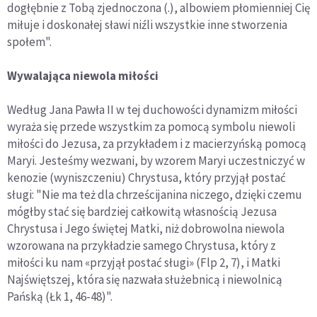
dogłębnie z Tobą zjednoczona (.), albowiem płomienniej Cię
miłuje i doskonałej sławi niźli wszystkie inne stworzenia
społem".
Wywalająca niewola miłości
Według Jana Pawła II w tej duchowości dynamizm miłości
wyraża się przede wszystkim za pomocą symbolu niewoli
miłości do Jezusa, za przykładem i z macierzyńską pomocą
Maryi. Jesteśmy wezwani, by wzorem Maryi uczestniczyć w
kenozie (wyniszczeniu) Chrystusa, który przyjął postać
sługi: "Nie ma też dla chrześcijanina niczego, dzięki czemu
mógłby stać się bardziej całkowitą własnością Jezusa
Chrystusa i Jego świętej Matki, niż dobrowolna niewola
wzorowana na przykładzie samego Chrystusa, który z
miłości ku nam «przyjął postać sługi» (Flp 2, 7), i Matki
Najświętszej, która się nazwała służebnicą i niewolnicą
Pańską (Łk 1, 46-48)".