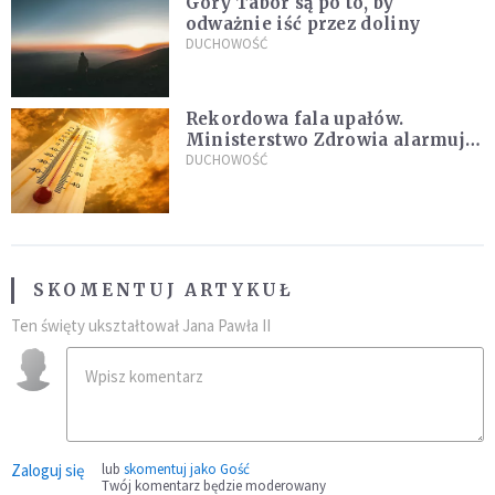
Góry Tabor są po to, by
odważnie iść przez doliny
DUCHOWOŚĆ
Rekordowa fala upałów.
Ministerstwo Zdrowia alarmuje
po doświadczeniach z czerwca
DUCHOWOŚĆ
SKOMENTUJ ARTYKUŁ
Ten święty ukształtował Jana Pawła II
Zaloguj się
lub
skomentuj jako Gość
Twój komentarz będzie moderowany