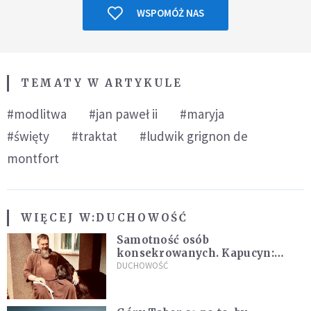
WSPOMÓŻ NAS
TEMATY W ARTYKULE
#modlitwa
#jan paweł ii
#maryja
#święty
#traktat
#ludwik grignon de
montfort
WIĘCEJ W:
DUCHOWOŚĆ
Samotność osób
konsekrowanych. Kapucyn:
Życie w pojedynkę rzadko jest
DUCHOWOŚĆ
sielanką