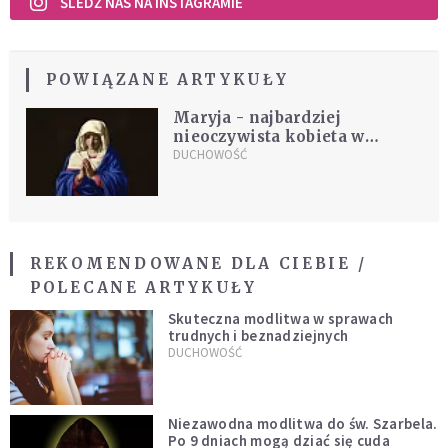
ŚLEDŹ NAS NA INSTAGRAMIE
POWIĄZANE ARTYKUŁY
Maryja - najbardziej
nieoczywista kobieta w
historii świata [WYWIAD]
DUCHOWOŚĆ
REKOMENDOWANE DLA CIEBIE /
POLECANE ARTYKUŁY
Skuteczna modlitwa w sprawach
trudnych i beznadziejnych
DUCHOWOŚĆ
Niezawodna modlitwa do św. Szarbela.
Po 9 dniach mogą dziać się cuda