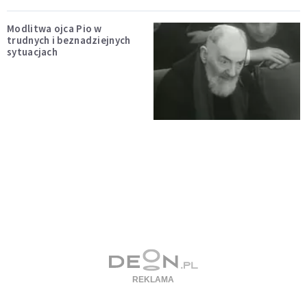
Modlitwa ojca Pio w
trudnych i beznadziejnych
sytuacjach