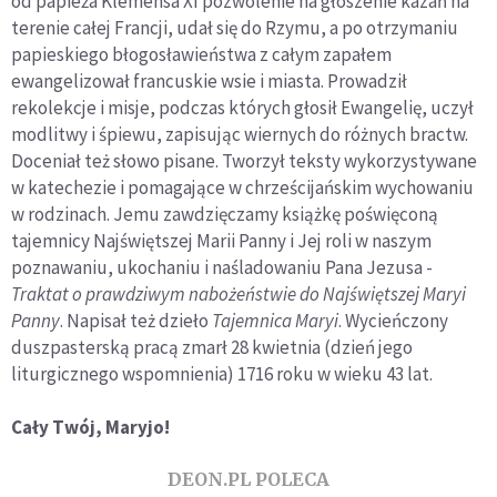
od papieża Klemensa XI pozwolenie na głoszenie kazań na
terenie całej Francji, udał się do Rzymu, a po otrzymaniu
papieskiego błogosławieństwa z całym zapałem
ewangelizował francuskie wsie i miasta. Prowadził
rekolekcje i misje, podczas których głosił Ewangelię, uczył
modlitwy i śpiewu, zapisując wiernych do różnych bractw.
Doceniał też słowo pisane. Tworzył teksty wykorzystywane
w katechezie i pomagające w chrześcijańskim wychowaniu
w rodzinach. Jemu zawdzięczamy książkę poświęconą
tajemnicy Najświętszej Marii Panny i Jej roli w naszym
poznawaniu, ukochaniu i naśladowaniu Pana Jezusa -
Traktat o prawdziwym nabożeństwie do Najświętszej Maryi
Panny
. Napisał też dzieło
Tajemnica Maryi
. Wycieńczony
duszpasterską pracą zmarł 28 kwietnia (dzień jego
liturgicznego wspomnienia) 1716 roku w wieku 43 lat.
Cały Twój, Maryjo!
DEON.PL POLECA