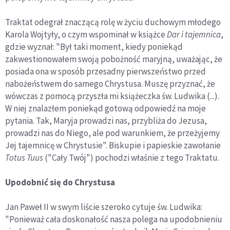
Traktat odegrał znaczącą rolę w życiu duchowym młodego
Karola Wojtyły, o czym wspominał w książce
Dar i tajemnica
,
gdzie wyznał: "Był taki moment, kiedy poniekąd
zakwestionowałem swoją pobożność maryjną, uważając, że
posiada ona w sposób przesadny pierwszeństwo przed
nabożeństwem do samego Chrystusa. Muszę przyznać, że
wówczas z pomocą przyszła mi książeczka św. Ludwika (...).
W niej znalazłem poniekąd gotową odpowiedź na moje
pytania. Tak, Maryja prowadzi nas, przybliża do Jezusa,
prowadzi nas do Niego, ale pod warunkiem, że przeżyjemy
Jej tajemnicę w Chrystusie". Biskupie i papieskie zawołanie
Totus Tuus
("Cały Twój") pochodzi właśnie z tego Traktatu.
Upodobnić się do Chrystusa
Jan Paweł II w swym liście szeroko cytuje św. Ludwika:
"Ponieważ cała doskonałość nasza polega na upodobnieniu