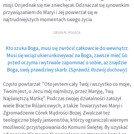
misji. On jednak się nie zniechęcał. Odznaczał się synowskim
przywiązaniem do Maryi i Jej powierzał się w
najtrudniejszych momentach swego życia.
DEON.PL POLECA
Kto szuka Boga, musi się zwrócić całkowicie do wewnątrz.
Musi się wciąż ukierunkowywać na Boga, zawsze mieć Go
przed oczyma i wytrwale zapominać o sobie, aż znajdzie
Boga, swój prawdziwy skarb. (Sprawdź:
Rozwój duchowy
)
Często powtarzał: "Oto jestem cały Twój i wszystko co moje,
Twoim jest, o Jezu mój najmilszy, przez Maryję, Twą
Najświętszą Matkę". Podczas swojej działalności założył
wiele Bractw Różańcowych, a także Towarzystwo Maryi i
Zgromadzenie Córek Mądrości Bożej. Zwalczał też
teologiczne błędy jansenistów, którzy ograniczali wiernym
możliwość przystępowania do Komunii Świętej. By uzyskać