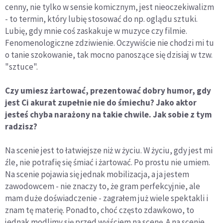
cenny, nie tylko w sensie komicznym, jest nieoczekiwalizm
- to termin, który lubię stosować do np. oglądu sztuki.
Lubię, gdy mnie coś zaskakuje w muzyce czy filmie.
Fenomenologiczne zdziwienie. Oczywiście nie chodzi mi tu
o tanie szokowanie, tak mocno panoszące się dzisiaj w tzw.
"sztuce".
Czy umiesz żartować, prezentować dobry humor, gdy
jest Ci akurat zupełnie nie do śmiechu? Jako aktor
jesteś chyba narażony na takie chwile. Jak sobie z tym
radzisz?
Na scenie jest to łatwiejsze niż w życiu. W życiu, gdy jest mi
źle, nie potrafię się śmiać i żartować. Po prostu nie umiem.
Na scenie pojawia się jednak mobilizacja, a ja jestem
zawodowcem - nie znaczy to, że gram perfekcyjnie, ale
mam duże doświadczenie - zagrałem już wiele spektakli i
znam tę materię. Ponadto, choć często zdawkowo, to
jednak modlimy się przed wyjściem na scenę. A na scenie