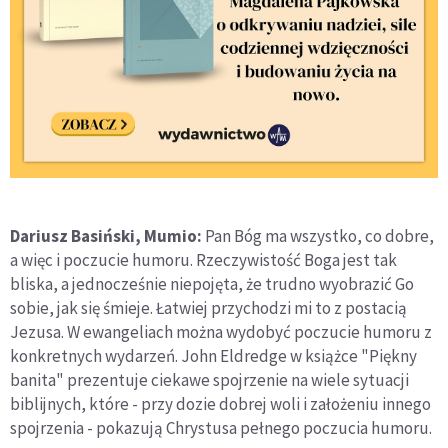
Dariusz Basiński, Mumio:
Pan Bóg ma wszystko, co dobre,
a więc i poczucie humoru. Rzeczywistość Boga jest tak
bliska, a jednocześnie niepojęta, że trudno wyobrazić Go
sobie, jak się śmieje. Łatwiej przychodzi mi to z postacią
Jezusa. W ewangeliach można wydobyć poczucie humoru z
konkretnych wydarzeń. John Eldredge w książce "Piękny
banita" prezentuje ciekawe spojrzenie na wiele sytuacji
biblijnych, które - przy dozie dobrej woli i założeniu innego
spojrzenia - pokazują Chrystusa pełnego poczucia humoru.