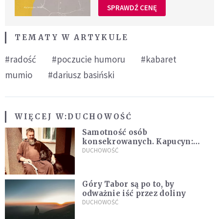
SPRAWDŹ CENĘ
TEMATY W ARTYKULE
#radość
#poczucie humoru
#kabaret
mumio
#dariusz basiński
WIĘCEJ W:
DUCHOWOŚĆ
Samotność osób
konsekrowanych. Kapucyn:
Życie w pojedynkę rzadko jest
DUCHOWOŚĆ
sielanką
Góry Tabor są po to, by
odważnie iść przez doliny
DUCHOWOŚĆ