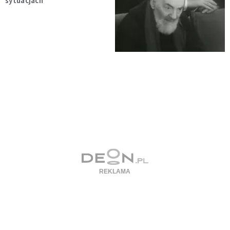
sytuacjach