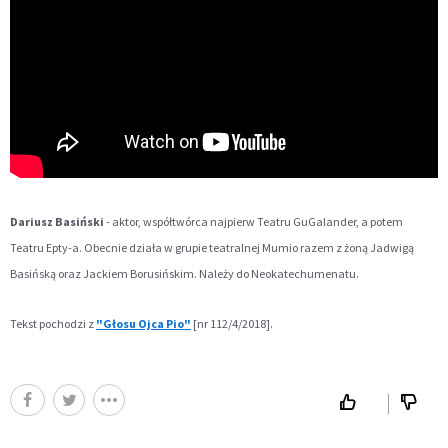
Dariusz Basiński
- aktor, współtwórca najpierw Teatru GuGalander, a potem
Teatru Epty-a. Obecnie działa w grupie teatralnej Mumio razem z żoną Jadwigą
Basińską oraz Jackiem Borusińskim. Należy do Neokatechumenatu.
Tekst pochodzi z
"Głosu Ojca Pio"
[nr 112/4/2018].