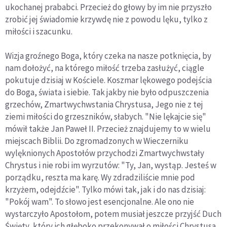
ukochanej prababci. Przecież do głowy by im nie przyszło
zrobić jej świadomie krzywdę nie z powodu lęku, tylko z
miłości i szacunku.
Wizja groźnego Boga, który czeka na nasze potknięcia, by
nam dołożyć, na którego miłość trzeba zasłużyć, ciągle
pokutuje dzisiaj w Kościele. Koszmar lękowego podejścia
do Boga, świata i siebie. Tak jakby nie było odpuszczenia
grzechów, Zmartwychwstania Chrystusa, Jego nie z tej
ziemi miłości do grzeszników, słabych. "Nie lękajcie się"
mówił także Jan Paweł II. Przecież znajdujemy to w wielu
miejscach Biblii. Do zgromadzonych w Wieczerniku
wylęknionych Apostołów przychodzi Zmartwychwstały
Chrystus i nie robi im wyrzutów: "Ty, Jan, wystąp. Jesteś w
porządku, reszta ma karę. Wy zdradziliście mnie pod
krzyżem, odejdźcie". Tylko mówi tak, jak i do nas dzisiaj:
"Pokój wam". To słowo jest esencjonalne. Ale ono nie
wystarczyło Apostołom, potem musiał jeszcze przyjść Duch
Święty, który ich głęboko przekonywał o miłości Chrystusa