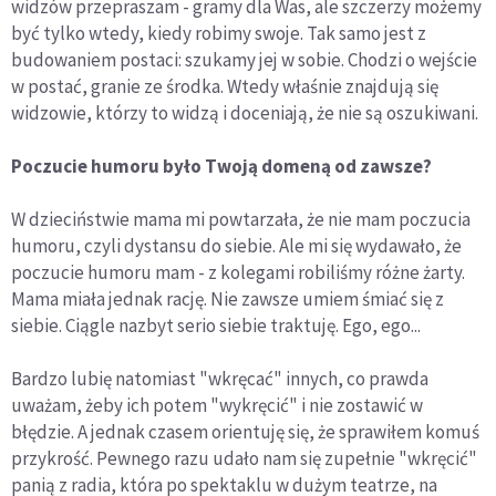
widzów przepraszam - gramy dla Was, ale szczerzy możemy
być tylko wtedy, kiedy robimy swoje. Tak samo jest z
budowaniem postaci: szukamy jej w sobie. Chodzi o wejście
w postać, granie ze środka. Wtedy właśnie znajdują się
widzowie, którzy to widzą i doceniają, że nie są oszukiwani.
Poczucie humoru było Twoją domeną od zawsze?
W dzieciństwie mama mi powtarzała, że nie mam poczucia
humoru, czyli dystansu do siebie. Ale mi się wydawało, że
poczucie humoru mam - z kolegami robiliśmy różne żarty.
Mama miała jednak rację. Nie zawsze umiem śmiać się z
siebie. Ciągle nazbyt serio siebie traktuję. Ego, ego...
Bardzo lubię natomiast "wkręcać" innych, co prawda
uważam, żeby ich potem "wykręcić" i nie zostawić w
błędzie. A jednak czasem orientuję się, że sprawiłem komuś
przykrość. Pewnego razu udało nam się zupełnie "wkręcić"
panią z radia, która po spektaklu w dużym teatrze, na