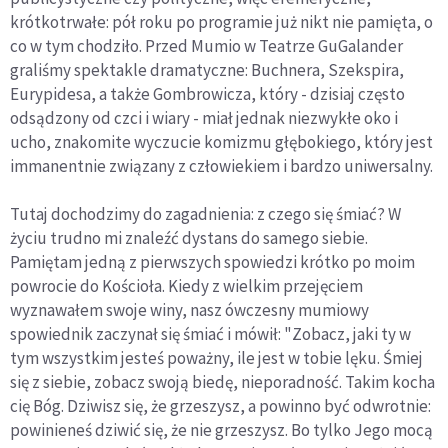
krótkotrwałe: pół roku po programie już nikt nie pamięta, o
co w tym chodziło. Przed Mumio w Teatrze GuGalander
graliśmy spektakle dramatyczne: Buchnera, Szekspira,
Eurypidesa, a także Gombrowicza, który - dzisiaj często
odsądzony od czci i wiary - miał jednak niezwykłe oko i
ucho, znakomite wyczucie komizmu głębokiego, który jest
immanentnie związany z człowiekiem i bardzo uniwersalny.
Tutaj dochodzimy do zagadnienia: z czego się śmiać? W
życiu trudno mi znaleźć dystans do samego siebie.
Pamiętam jedną z pierwszych spowiedzi krótko po moim
powrocie do Kościoła. Kiedy z wielkim przejęciem
wyznawałem swoje winy, nasz ówczesny mumiowy
spowiednik zaczynał się śmiać i mówił: "Zobacz, jaki ty w
tym wszystkim jesteś poważny, ile jest w tobie lęku. Śmiej
się z siebie, zobacz swoją biedę, nieporadność. Takim kocha
cię Bóg. Dziwisz się, że grzeszysz, a powinno być odwrotnie:
powinieneś dziwić się, że nie grzeszysz. Bo tylko Jego mocą