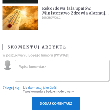
Rekordowa fala upałów.
Ministerstwo Zdrowia alarmuje
po doświadczeniach z czerwca
DUCHOWOŚĆ
SKOMENTUJ ARTYKUŁ
W poszukiwaniu Bożego humoru [WYWIAD]
Zaloguj się
lub
skomentuj jako Gość
Twój komentarz będzie moderowany
DODAJ KOMENTARZ