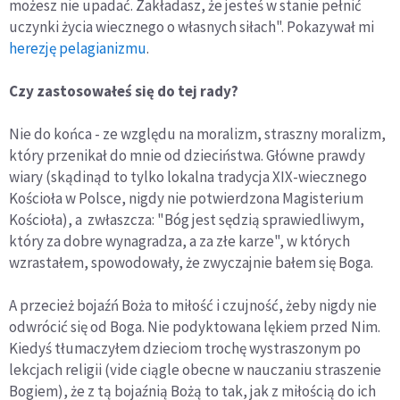
możesz nie upadać. Zakładasz, że jesteś w stanie pełnić
uczynki życia wiecznego o własnych siłach". Pokazywał mi
herezję pelagianizmu
.
Czy zastosowałeś się do tej rady?
Nie do końca - ze względu na moralizm, straszny moralizm,
który przenikał do mnie od dzieciństwa. Główne prawdy
wiary (skądinąd to tylko lokalna tradycja XIX-wiecznego
Kościoła w Polsce, nigdy nie potwierdzona Magisterium
Kościoła), a zwłaszcza: "Bóg jest sędzią sprawiedliwym,
który za dobre wynagradza, a za złe karze", w których
wzrastałem, spowodowały, że zwyczajnie bałem się Boga.
A przecież bojaźń Boża to miłość i czujność, żeby nigdy nie
odwrócić się od Boga. Nie podyktowana lękiem przed Nim.
Kiedyś tłumaczyłem dzieciom trochę wystraszonym po
lekcjach religii (vide ciągle obecne w nauczaniu straszenie
Bogiem), że z tą bojaźnią Bożą to tak, jak z miłością do ich