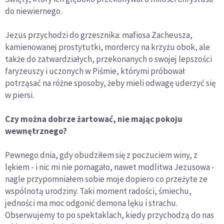
do niewiernego.
Jezus przychodzi do grzesznika: mafiosa Zacheusza,
kamienowanej prostytutki, mordercy na krzyżu obok, ale
także do zatwardziałych, przekonanych o swojej lepszości
faryzeuszy i uczonych w Piśmie, którymi próbował
potrząsać na różne sposoby, żeby mieli odwagę uderzyć się
w piersi.
Czy można dobrze żartować, nie mając pokoju
wewnętrznego?
Pewnego dnia, gdy obudziłem się z poczuciem winy, z
lękiem - i nic mi nie pomagało, nawet modlitwa Jezusowa -
nagle przypomniałem sobie moje dopiero co przeżyte ze
wspólnotą urodziny. Taki moment radości, śmiechu,
jedności ma moc odgonić demona lęku i strachu.
Obserwujemy to po spektaklach, kiedy przychodzą do nas