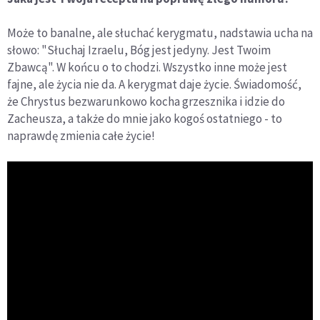
Może to banalne, ale słuchać kerygmatu, nadstawia ucha na
słowo: "Słuchaj Izraelu, Bóg jest jedyny. Jest Twoim
Zbawcą". W końcu o to chodzi. Wszystko inne może jest
fajne, ale życia nie da. A kerygmat daje życie. Świadomość,
że Chrystus bezwarunkowo kocha grzesznika i idzie do
Zacheusza, a także do mnie jako kogoś ostatniego - to
naprawdę zmienia całe życie!