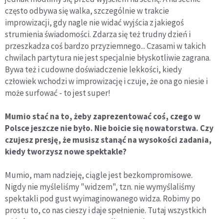
często odbywa się walka, szczególnie w trakcie
improwizacji, gdy nagle nie widać wyjścia z jakiegoś
strumienia świadomości. Zdarza się też trudny dzień i
przeszkadza coś bardzo przyziemnego... Czasami w takich
chwilach partytura nie jest specjalnie błyskotliwie zagrana.
Bywa też i cudowne doświadczenie lekkości, kiedy
człowiek wchodzi w improwizację i czuje, że ona go niesie i
może surfować - to jest super!
Mumio stać na to, żeby zaprezentować coś, czego w
Polsce jeszcze nie było. Nie boicie się nowatorstwa. Czy
czujesz presję, że musisz stanąć na wysokości zadania,
kiedy tworzysz nowe spektakle?
Mumio, mam nadzieję, ciągle jest bezkompromisowe.
Nigdy nie myśleliśmy "widzem", tzn. nie wymyślaliśmy
spektakli pod gust wyimaginowanego widza. Robimy po
prostu to, co nas cieszy i daje spełnienie. Tutaj wszystkich