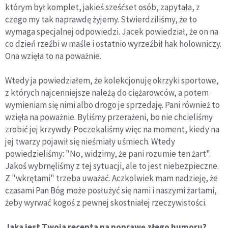
którym był komplet, jakieś sześćset osób, zapytała, z
czego my tak naprawdę żyjemy. Stwierdziliśmy, że to
wymaga specjalnej odpowiedzi. Jacek powiedział, że on na
co dzień rzeźbi w maśle i ostatnio wyrzeźbił hak holowniczy.
Ona wzięła to na poważnie.
Wtedy ja powiedziałem, że kolekcjonuję okrzyki sportowe,
z których najcenniejsze należą do ciężarowców, a potem
wymieniam się nimi albo drogo je sprzedaję. Pani również to
wzięła na poważnie. Byliśmy przerażeni, bo nie chcieliśmy
zrobić jej krzywdy. Poczekaliśmy więc na moment, kiedy na
jej twarzy pojawił się nieśmiały uśmiech. Wtedy
powiedzieliśmy: "No, widzimy, że pani rozumie ten żart".
Jakoś wybrnęliśmy z tej sytuacji, ale to jest niebezpieczne.
Z "wkrętami" trzeba uważać. Aczkolwiek mam nadzieję, że
czasami Pan Bóg może posłużyć się nami i naszymi żartami,
żeby wyrwać kogoś z pewnej skostniałej rzeczywistości.
Jaka jest Twoja recepta na poprawę złego humoru?