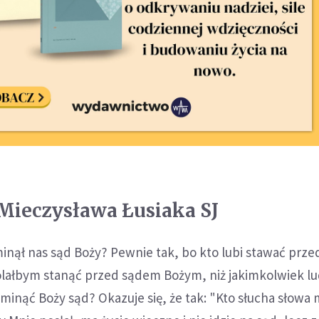
Mieczysława Łusiaka SJ
inął nas sąd Boży? Pewnie tak, bo kto lubi stawać prz
wolałbym stanąć przed sądem Bożym, niż jakimkolwiek lu
inąć Boży sąd? Okazuje się, że tak: "Kto słucha słowa 