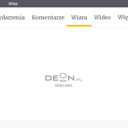
g
Sklep
Wię
darzenia
Komentarze
Wiara
Wideo