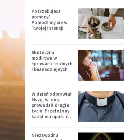
Potrzebujesz
pomocy?
Pomodlimy się w
Twojej intencji
Skuteczna
modlitwa w
sprawach trudnych
i beznadziejnych
W dzień odprawiał
Mszę, w nocy
prowadził drugie
życie. Przełożony
kazał mu opuścić
zakon
Niezawodna