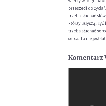
wierzy w Tego, który
przeszedł do życia".
trzeba słuchać słów 
którzy usłyszą, żyć 
trzeba słuchać serc
serca. To nie jest ła
Komentarz W