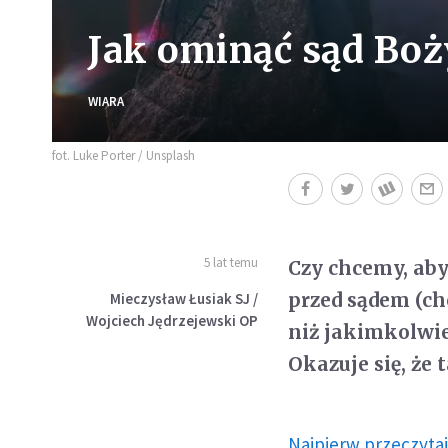
Jak ominąć sąd Boż
WIARA
fot. Luke Porter / Unsplash
5 lat temu
Czy chcemy, aby
przed sądem (ch
Mieczysław Łusiak SJ /
Wojciech Jędrzejewski OP
niż jakimkolwie
Okazuje się, że 
Najpierw przeczytaj 