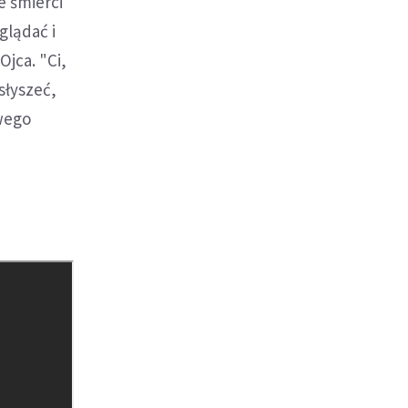
e śmierci
glądać i
Ojca. "Ci,
słyszeć,
swego