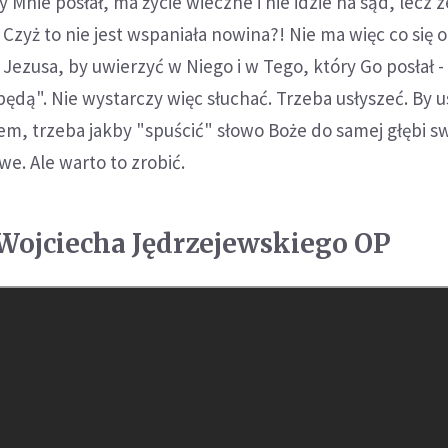
 Mnie posłał, ma życie wieczne i nie idzie na sąd, lecz z
 Czyż to nie jest wspaniała nowina?! Nie ma więc co się o
Jezusa, by uwierzyć w Niego i w Tego, który Go posłał - 
będą". Nie wystarczy więc słuchać. Trzeba usłyszeć. By u
em, trzeba jakby "spuścić" słowo Boże do samej głębi 
twe. Ale warto to zrobić.
ojciecha Jędrzejewskiego OP