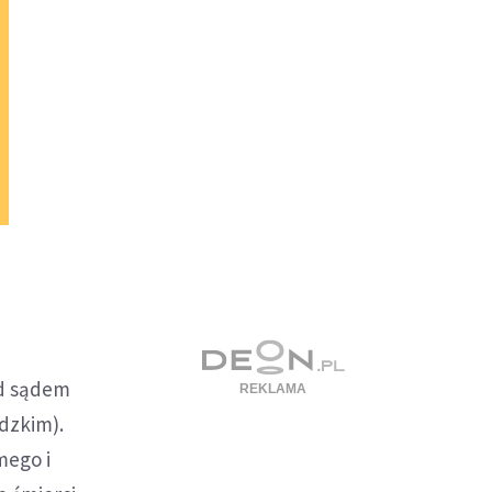
ed sądem
dzkim).
mego i