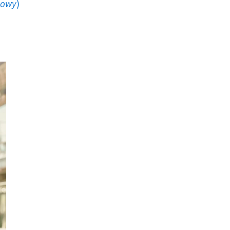
howy
)