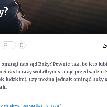
y?
 ominął nas sąd Boży? Pewnie tak, bo kto lub
ociaż sto razy wolałbym stanąć przed sądem
k ludzkim). Czy można jednak ominąć Boży s
tak.
dzisiejszą Ewangelię (J 5, 17-30)