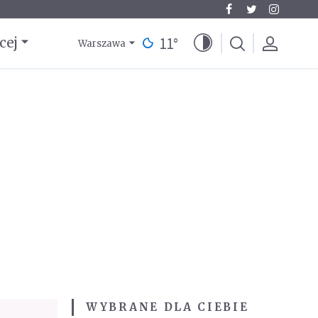
11
°
cej
Warszawa
WYBRANE DLA CIEBIE