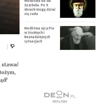
modlitwa do św.
Szarbela. Po 9
dniach mogą dziać
się cuda
Modlitwa ojca Pio
w trudnych i
beznadziejnych
sytuacjach
i stawać
 Bożym,
ąd?