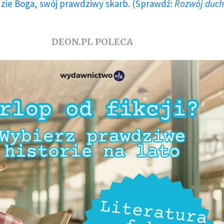
dzie Boga, swój prawdziwy skarb. (Sprawdź:
Rozwój duc
DEON.PL POLECA