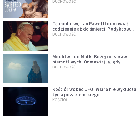
DUCHOWOŚĆ
Tę modlitwę Jan Paweł II odmawiał
codziennie aż do śmierci. Podyktował
mu ją ojciec
DUCHOWOŚĆ
Modlitwa do Matki Bożej od spraw
niemożliwych. Odmawiaj ją, gdy
wszystko idzie źle
DUCHOWOŚĆ
Kościół wobec UFO. Wiara nie wyklucza
życia pozaziemskiego
KOŚCIÓŁ