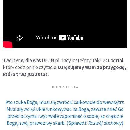
Tworzymy dla Was DEON.pl. Tacy jesteśmy. Taki jest portal,
który codziennie czytacie.
Dziękujemy Wam za przygodę,
która trwa już 10 lat.
DEON.PL POLECA
Kto szuka Boga, musi się zwrócić całkowicie do wewnątrz.
Musi się wciąż ukierunkowywać na Boga, zawsze mieć Go
przed oczyma i wytrwale zapominać o sobie, aż znajdzie
Boga, swój prawdziwy skarb. (Sprawdź:
Rozwój duchowy
)