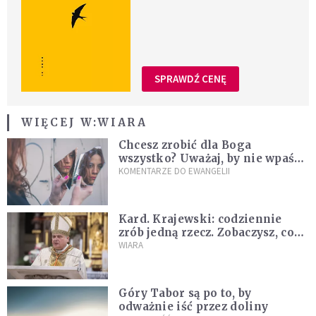
SPRAWDŹ CENĘ
WIĘCEJ W:
WIARA
Chcesz zrobić dla Boga
wszystko? Uważaj, by nie wpaść
w groźną pułapkę
KOMENTARZE DO EWANGELII
Kard. Krajewski: codziennie
zrób jedną rzecz. Zobaczysz, co
stanie się z twoim życiem
WIARA
Góry Tabor są po to, by
odważnie iść przez doliny